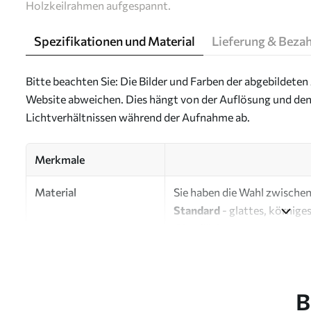
Holzkeilrahmen aufgespannt.
Spezifikationen und Material
Lieferung & Beza
Bitte beachten Sie: Die Bilder und Farben der abgebildeten 
Website abweichen. Dies hängt von der Auflösung und den
Lichtverhältnissen während der Aufnahme ab.
Merkmale
Material
Sie haben die Wahl zwischen 
Standard
- glattes, körnige
Oberfläche.
Premium
- ein mattes Mater
Eco-Premium
- hochwertig
B
Autor
UWALLS