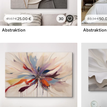
25
.00
€
30
50
.
41
.67
€
83
.34
€
Abstraktion
Abstraktion