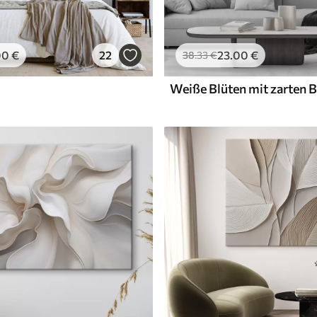
00
€
22
23
.00
€
38
.33
€