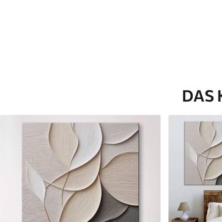
Artikel Nummer
s41620
Zusätzlich
Sie können eine Lackschicht
Verfügbare Materialien
DAS 
Kunststoffgewebe
Künstliche Leinwa
Von
23
.00
€
Von
29
.00
€
✓
✓
Lebendige, satte Farben
Lebendige, satte Farb
✓
✓
Lichtecht
Lichtecht
✓
✓
Sichere, geruchlose Tinten
Sichere, geruchlose T
✗
✓
Leinwandähnliche Oberfläche
Leinwandähnliche Obe
✗
✗
Umweltfreundlich
Umweltfreundlich