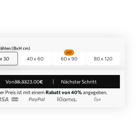
ählen (BxH cm)
HIT
x 30
40 x 60
60 x 90
80 x 120
von
38
.33
23
.00
€
Nächster Schritt
er Preis ist mit einem
Rabatt von 40%
angegeben.