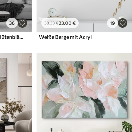
36
23
.00
€
19
38
.33
€
Weiße Blüten mit zarten Blütenblättern, angeordnet in einem wunderschönen Blumenmuster vor einem hellen Hintergrund
Weiße Berge mit Acryl