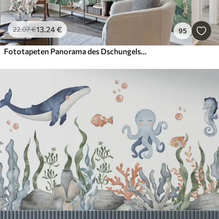
13
.24
€
22
.07
€
95
Fototapeten Panorama des Dschungels mit Tieren