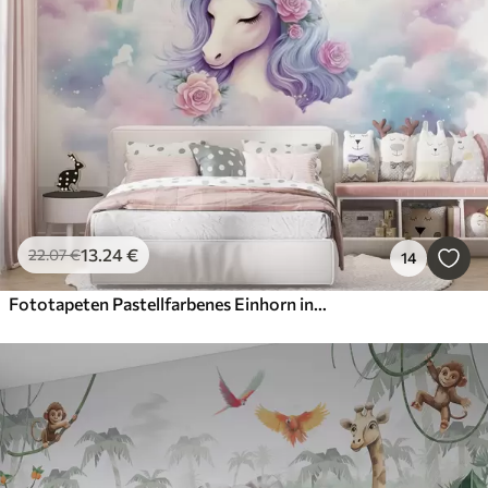
13
.24
€
22
.07
€
14
Fototapeten Pastellfarbenes Einhorn in Wolken mit Regenbogen und Rosen