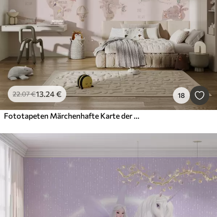
13
.24
€
22
.07
€
18
Fototapeten Märchenhafte Karte der Welt