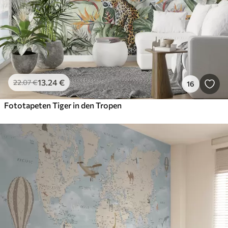
13
.24
€
22
.07
€
16
Fototapeten Tiger in den Tropen