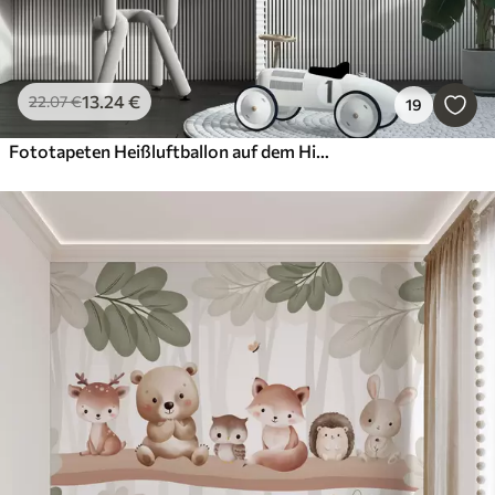
13
.24
€
22
.07
€
19
Fototapeten Heißluftballon auf dem Hintergrund des Nachthimmels