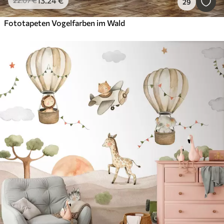
13
.24
€
22
.07
€
29
Fototapeten Vogelfarben im Wald