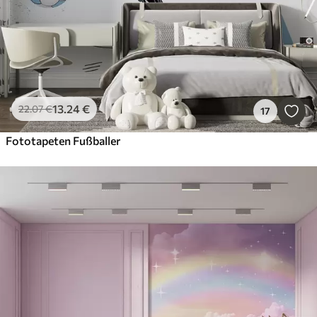
13
.24
€
22
.07
€
17
Fototapeten Fußballer