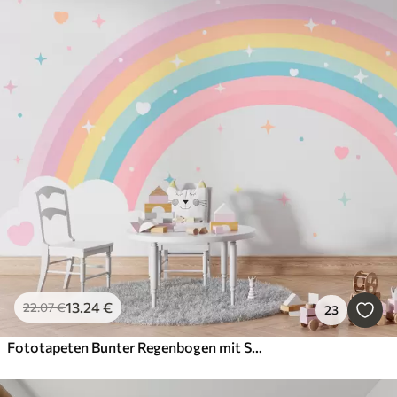
13
.24
€
22
.07
€
23
Fototapeten Bunter Regenbogen mit Sternen und Herzen im skandinavischen Stil