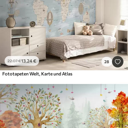
13
.24
€
22
.07
€
28
Fototapeten Welt, Karte und Atlas