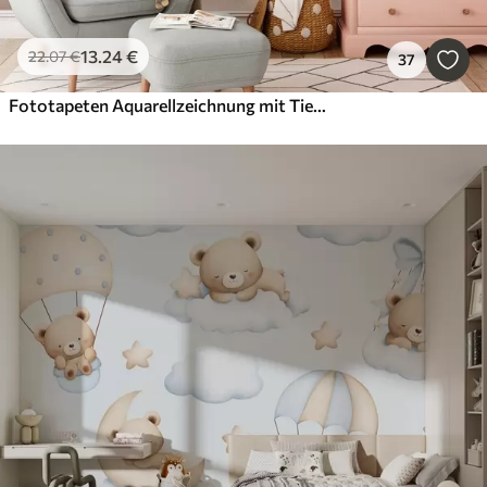
13
.24
€
22
.07
€
37
Fototapeten Aquarellzeichnung mit Tieren, Luftballons, Flugzeug und Auto