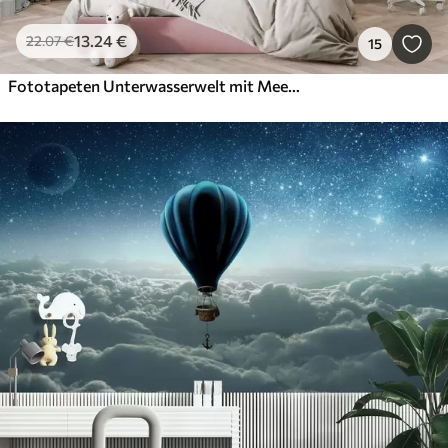
13
.24
€
22
.07
€
15
Fototapeten Unterwasserwelt mit Meerjungfrauen und Fischen