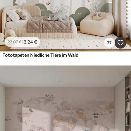
13
.24
€
22
.07
€
37
Fototapeten Niedliche Tiere im Wald