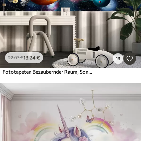
13
.24
€
22
.07
€
13
Fototapeten Bezaubernder Raum, Sonnensystem