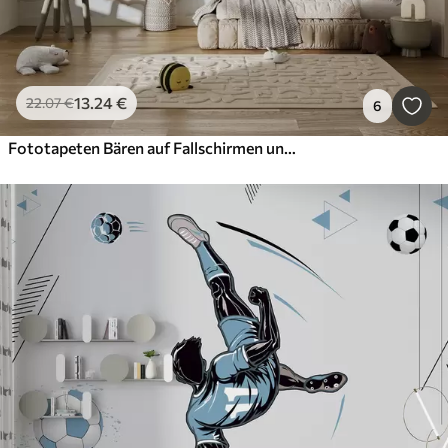
13
.24
€
22
.07
€
6
Fototapeten Bären auf Fallschirmen und Wolken auf einem blauen Hintergrund