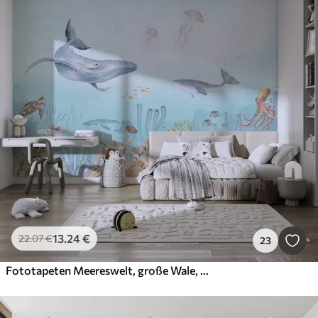
13
.24
€
22
.07
€
23
Fototapeten Meereswelt, große Wale, Fische und Schildkröten