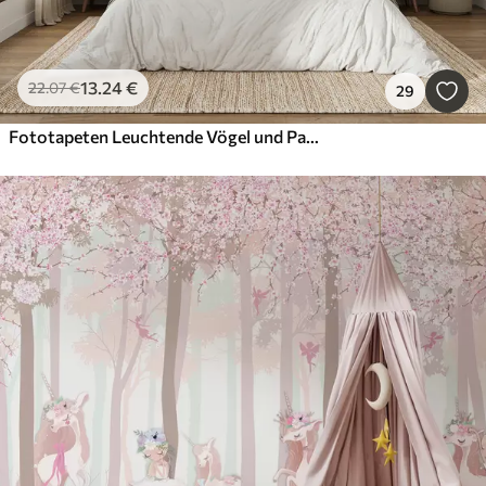
13
.24
€
22
.07
€
29
Fototapeten Leuchtende Vögel und Papageien in den Tropen