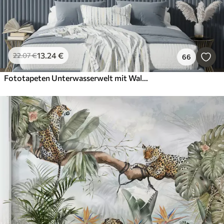
13
.24
€
22
.07
€
66
Fototapeten Unterwasserwelt mit Walen, Tintenfischen und Schildkröten