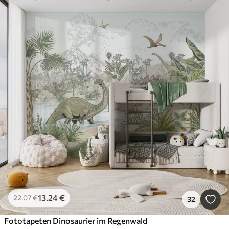
13
.24
€
22
.07
€
32
Fototapeten Dinosaurier im Regenwald