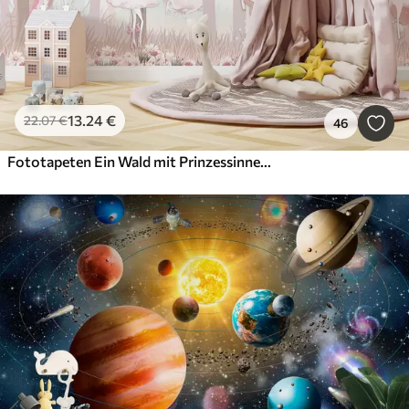
13
.24
€
22
.07
€
46
Fototapeten Ein Wald mit Prinzessinnen und Einhörnern