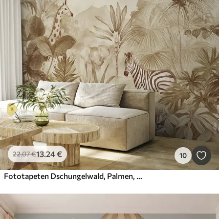
13
.24
€
22
.07
€
10
Fototapeten Dschungelwald, Palmen, Giraffe, Elefant, Zebra, Aquarell, beige Farbe, Bananenbaum, Blumen