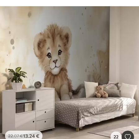
13
.24
€
22
.07
€
22