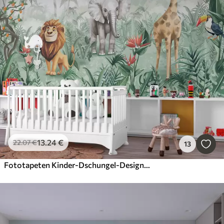
13
.24
€
22
.07
€
13
Fototapeten Kinder-Dschungel-Design mit Löwe, Giraffe, Elefant und Papageien