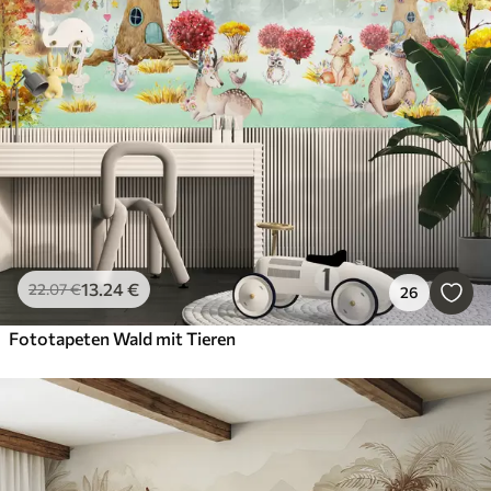
13
.24
€
22
.07
€
26
Fototapeten Wald mit Tieren