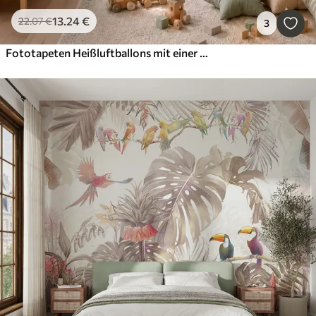
13
.24
€
22
.07
€
3
Fototapeten Heißluftballons mit einer Giraffe, einem Känguru, einem Bären und anderen Tieren zwischen Wolken und Bäumen