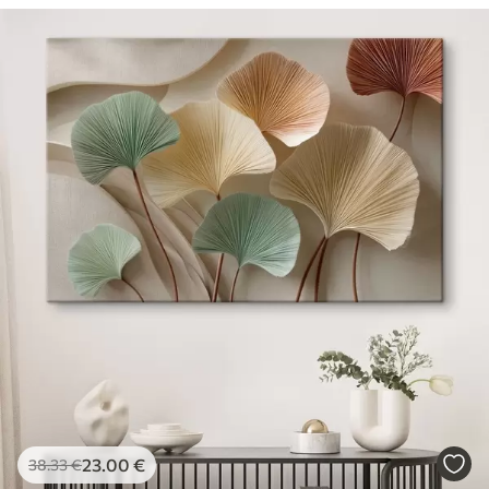
23
.00
€
38
.33
€