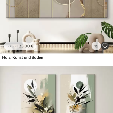
23
.00
€
19
38
.33
€
Holz, Kunst und Boden