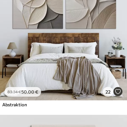
50
.00
€
22
83
.34
€
Abstraktion