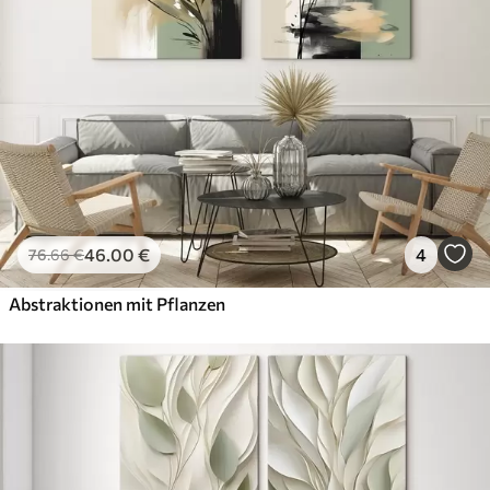
46
.00
€
4
76
.66
€
Abstraktionen mit Pflanzen