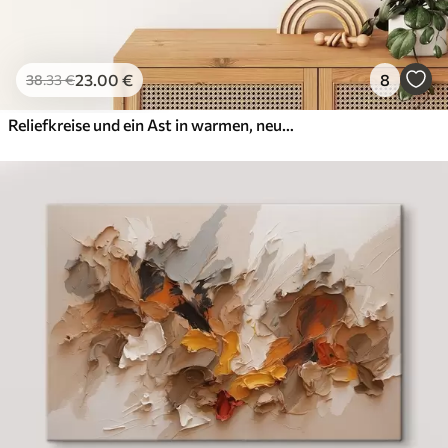
23
.00
€
8
38
.33
€
Reliefkreise und ein Ast in warmen, neutralen Farbtönen