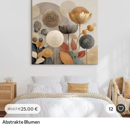
25
.00
€
12
41
.67
€
Abstrakte Blumen