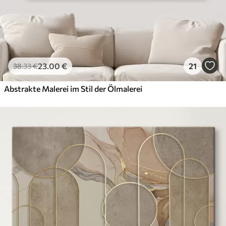
23
.00
€
21
38
.33
€
Abstrakte Malerei im Stil der Ölmalerei