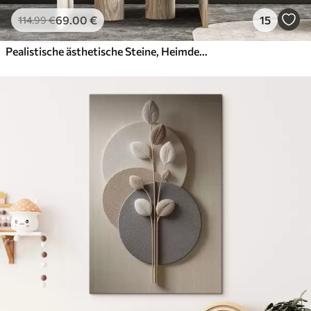
69
.00
€
15
114
.99
€
Pealistische ästhetische Steine, Heimdekoration, natürliche Beleuchtung