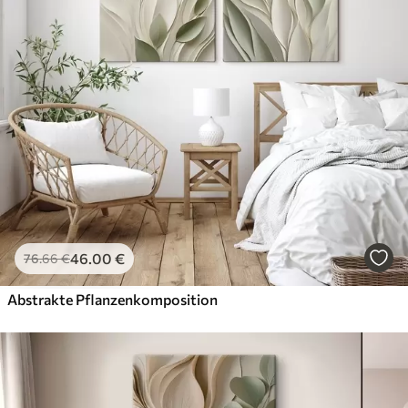
46
.00
€
76
.66
€
Abstrakte Pflanzenkomposition