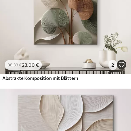
Künstliche Leinwand
Von
58
.00
€
✓
Lebendige, satte Farben
✓
Lichtecht
✓
Sichere, geruchlose Tinten
✓
Leinwandähnliche Oberfläche
✗
Umweltfreundlich
23
.00
€
2
38
.33
€
Öko-Premium
Von
72
.00
€
Abstrakte Komposition mit Blättern
✓
Lebendige, satte Farben
✓
Lichtecht
✓
Sichere, geruchlose Tinten
✓
Leinwandähnliche Oberfläche
✓
Umweltfreundlich