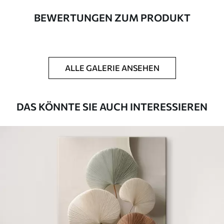
aus 100 % Baumwolle.
BEWERTUNGEN ZUM PRODUKT
Autor
UWALLS
Artikel Nummer
m30152
ALLE GALERIE ANSEHEN
Zusätzlich
Sie können eine Lackschicht hinzufügen.
Verfügbare Materialien
DAS KÖNNTE SIE AUCH INTERESSIEREN
Kunststoffgewebe
Von
46
.00
€
✓
Lebendige, satte Farben
✓
Lichtecht
✓
Sichere, geruchlose Tinten
✗
Leinwandähnliche Oberfläche
✗
Umweltfreundlich