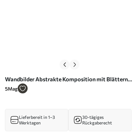
Wandbilder Abstrakte Komposition mit Blättern
Art. m30152
5
Mag
Lieferbereit in 1–3
30-tägiges
Werktagen
Rückgaberecht