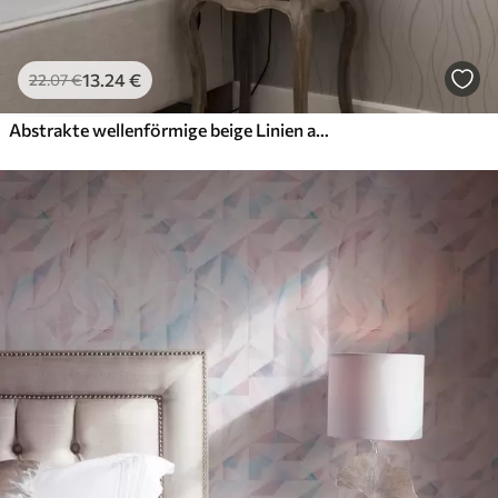
13
.24
€
22
.07
€
Abstrakte wellenförmige beige Linien auf weißem Hintergrund