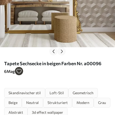
Tapete Sechsecke in beigen Farben Nr. a00096
6
Mag
Skandinavischer stil
Loft-Stil
Geometrisch
Beige
Neutral
Strukturiert
Modern
Grau
Abstrakt
3d effect wallpaper