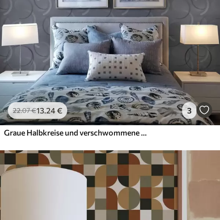
13
.24
€
3
22
.07
€
Graue Halbkreise und verschwommene Kreise auf strukturiertem Hintergrund