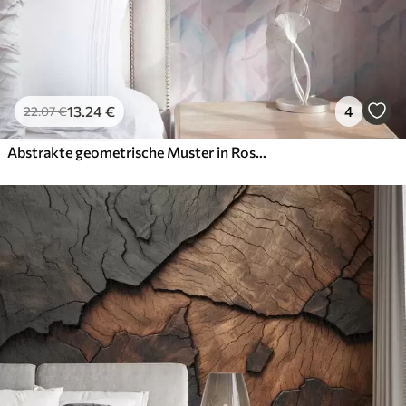
13
.24
€
4
22
.07
€
Abstrakte geometrische Muster in Rosa und Blau