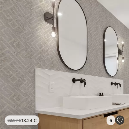
13
.24
€
6
22
.07
€