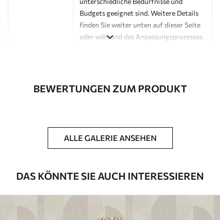
unterschiedliche Bedürfnisse und
Budgets geeignet sind. Weitere Details
finden Sie weiter unten auf dieser Seite
oder während des Anpassungsprozesses.
Autor
Design-Studio Uwalls
Artikel Nummer
a00096
BEWERTUNGEN ZUM PRODUKT
Fertigstellung
Seidenmatt.
Produktion
Auf Bestellung gedruckt und in Rollen
bis zu 50 cm Breite geliefert.
ALLE GALERIE ANSEHEN
Zusätzliche
Erhältlich mit Lackbeschichtung
Optionen
und/oder Tapetenkleber.
DAS KÖNNTE SIE AUCH INTERESSIEREN
Reinigung
Kann vorsichtig mit einem weichen
Schwamm gereinigt werden.
Fototapeten mit Lackbeschichtung