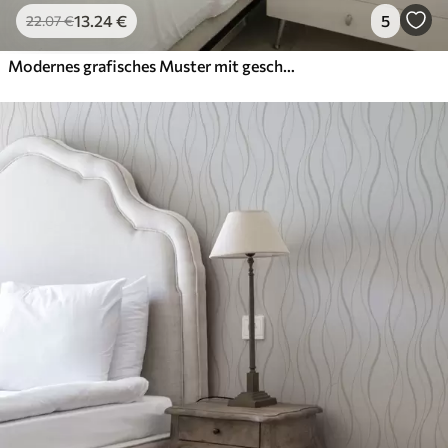
13
.24
€
5
22
.07
€
Modernes grafisches Muster mit geschwungenen Linien