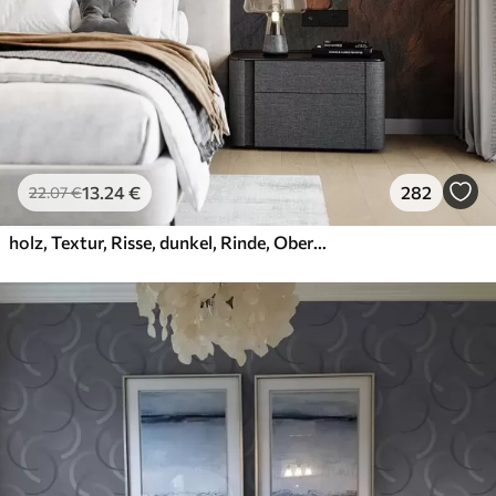
13
.24
€
282
22
.07
€
holz, Textur, Risse, dunkel, Rinde, Oberfläche