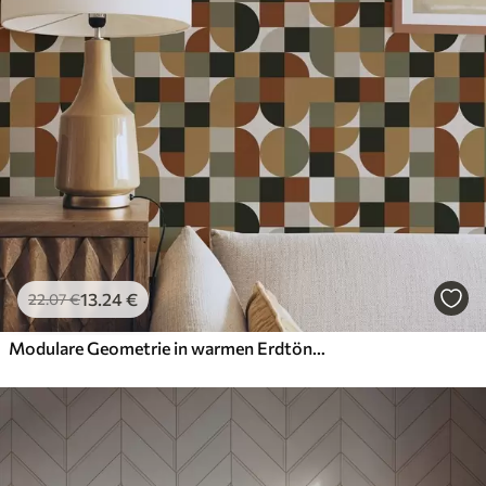
13
.24
€
22
.07
€
Modulare Geometrie in warmen Erdtönen