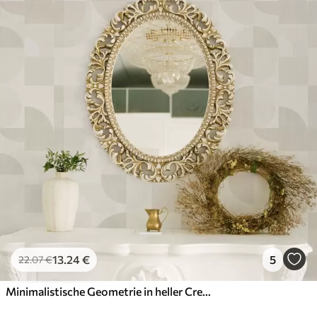
können mit Wasser gereinigt werden.
Methode der
Nahtlose Anwendung
Anwendung
Verfügbare Materialien
Standard
45
.00
27
.00
€
/m²
Premium
56
.67
34
.00
€
/m²
13
.24
€
5
22
.07
€
Premium-Vinyl
65
.00
39
.00
€
/m²
Minimalistische Geometrie in heller Creme-Palette