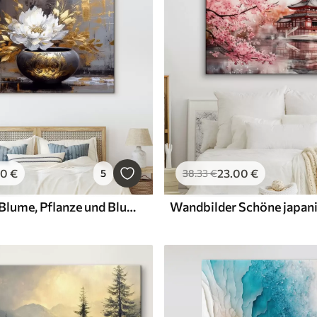
00
€
23
.00
€
5
38
.33
€
Wandbilder Blume, Pflanze und Blumentopf