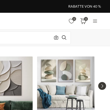
RABATTE VON 40 %
0
0