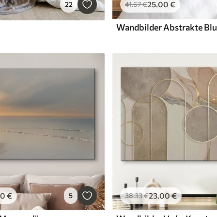
25
.00
€
22
41
.67
€
Wandbilder Abstrakte Bl
00
€
23
.00
€
5
38
.33
€