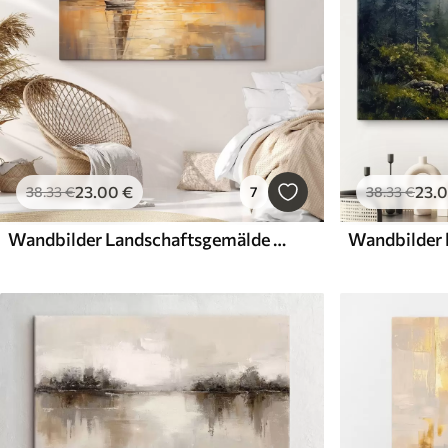
23
.00
€
23
.
38
.33
€
7
38
.33
€
Wandbilder Landschaftsgemälde mit einem Segelboot auf ruhiger See, orange-gelbem Himmel und fernen Bergen