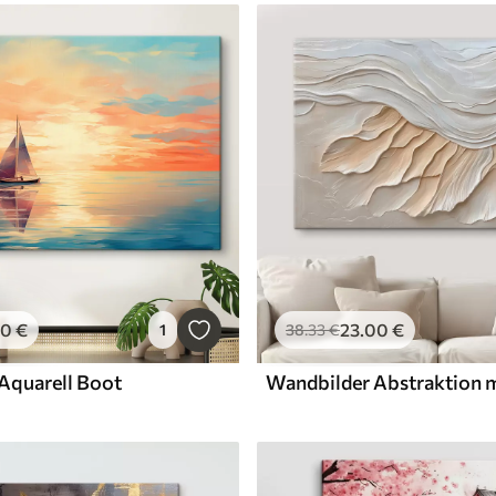
00
€
23
.00
€
1
38
.33
€
Aquarell Boot