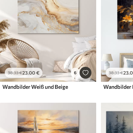
23
.00
€
23
.
38
.33
€
6
38
.33
€
Wandbilder Weiß und Beige