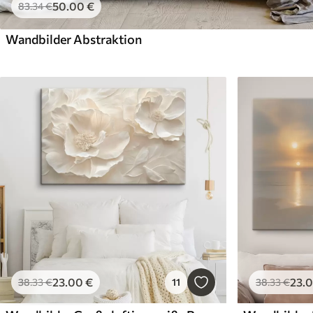
50
.00
€
83
.34
€
Wandbilder Abstraktion
23
.00
€
23
.
38
.33
€
11
38
.33
€