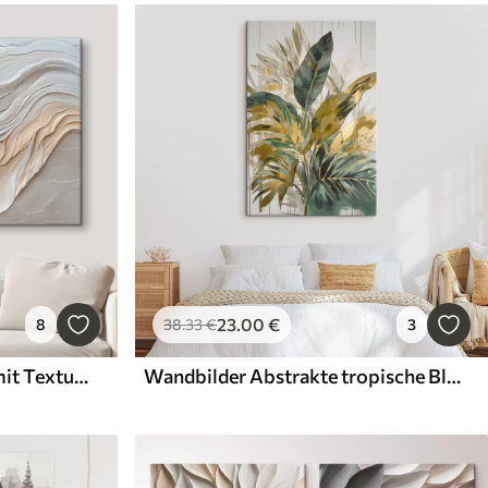
23
.00
€
8
38
.33
€
3
Wandbilder Abstraktion mit Texturimitation
Wandbilder Abstrakte tropische Blätter