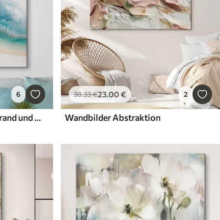
23
.00
€
6
38
.33
€
2
Wandbilder Abstrakter Strand und Meer
Wandbilder Abstraktion