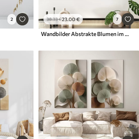
23
.00
€
2
38
.33
€
7
Wandbilder Abstrakte Blumen im Stil der Ölmalerei