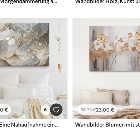
Wandbilder Morgendämmerung am Meer
Wandbilder Holz, Kunst 
00
€
23
.00
€
6
38
.33
€
Wandbilder Eine Nahaufnahme einer weißen Pfingstrose mit Wassertropfen auf den Blütenblättern vor einem unscharfen Hintergrund