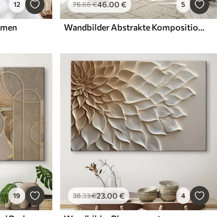
46
.00
€
12
76
.66
€
5
umen
Wandbilder Abstrakte Komposition mit Blättern
23
.00
€
19
38
.33
€
4