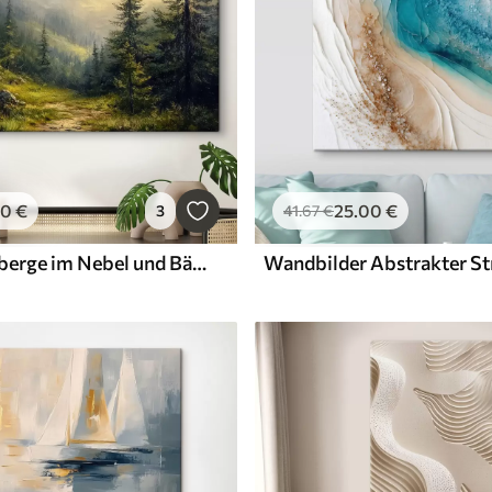
00
€
25
.00
€
3
41
.67
€
Wandbilder berge im Nebel und Bäume