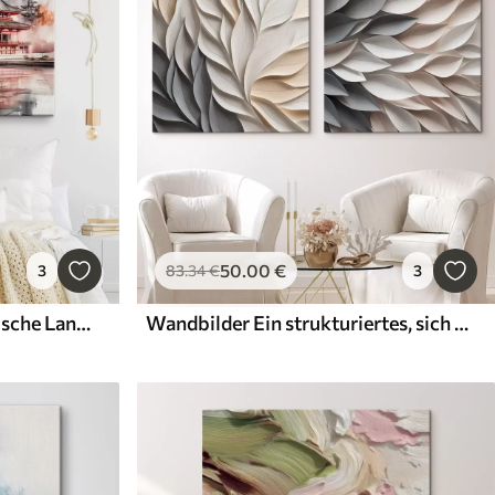
50
.00
€
3
83
.34
€
3
Wandbilder Schöne japanische Landschaft mit blühendem Kirschbaum und Haus am See
Wandbilder Ein strukturiertes, sich überlappendes abstraktes Blattmuster in neutralen Beige-, Creme- und Grautönen