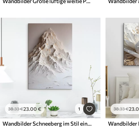
Wandbilder Große luftige weiße Pfingstrosen
23
.00
€
23
.
38
.33
€
1
38
.33
€
Wandbilder Schneeberg im Stil eines Ölgemäldes