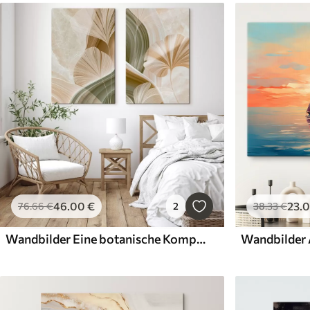
46
.00
€
23
.
76
.66
€
2
38
.33
€
Wandbilder Eine botanische Komposition mit zarten Blättern
Wandbilder 