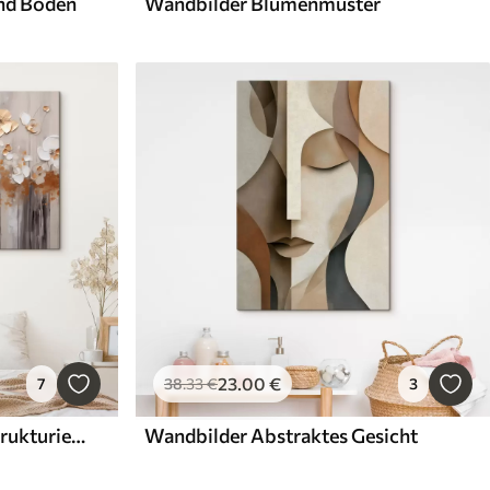
und Boden
Wandbilder Blumenmuster
23
.00
€
7
38
.33
€
3
Wandbilder Blumen mit strukturierten Blütenblättern auf einem weichen, gedämpften Hintergrund mit abstrakten Farbspritzern und vertikalen Linien
Wandbilder Abstraktes Gesicht