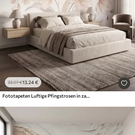
13
.24
€
22
.07
€
Fototapeten Luftige Pfingstrosen in zarten, puderbeigen Farbtönen