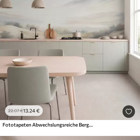
13
.24
€
22
.07
€
Fototapeten Abwechslungsreiche Berglandschaft