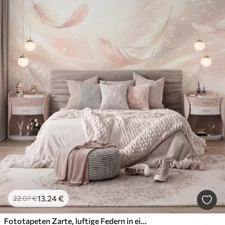
13
.24
€
22
.07
€
Fototapeten Zarte, luftige Federn in einem pfirsichrosa Schimmer