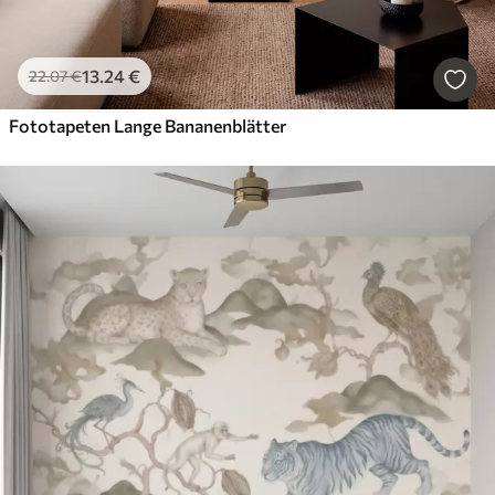
13
.24
€
22
.07
€
Fototapeten Lange Bananenblätter