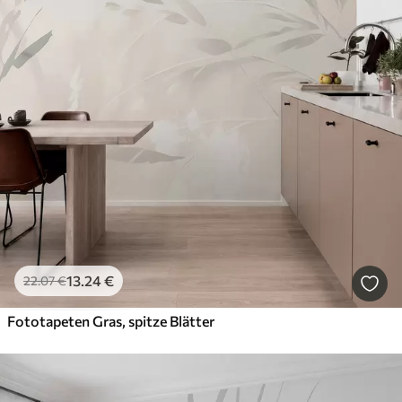
13
.24
€
22
.07
€
Fototapeten Gras, spitze Blätter