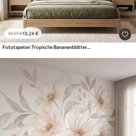
13
.24
€
22
.07
€
Fototapeten Tropische Bananenblätter mit Trauben roter Kaffeekirschen, im Aquarellstil