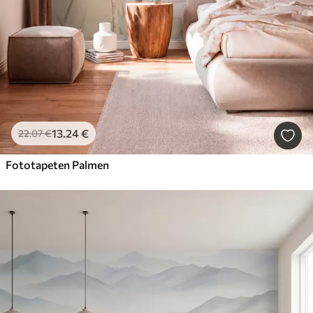
13
.24
€
22
.07
€
Fototapeten Palmen