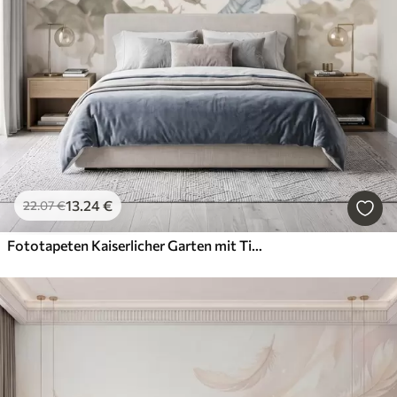
13
.24
€
22
.07
€
Fototapeten Kaiserlicher Garten mit Tieren im orientalischen Stil – Affe, Leopard, Tiger, Pfau und Reiher