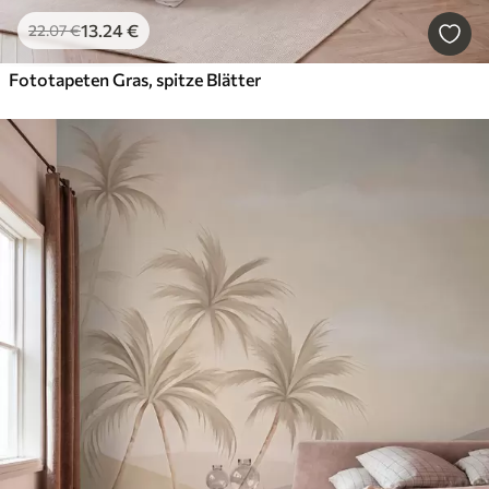
13
.24
€
22
.07
€
Fototapeten Gras, spitze Blätter