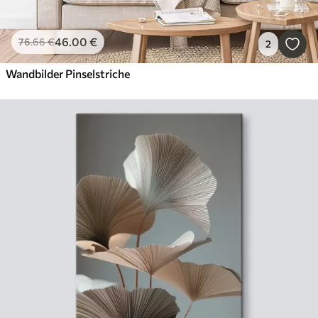
46
.00
€
76
.66
€
2
Wandbilder Pinselstriche