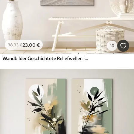
23
.00
€
38
.33
€
10
Wandbilder Geschichtete Reliefwellen in Sandfarben, weiche Textur