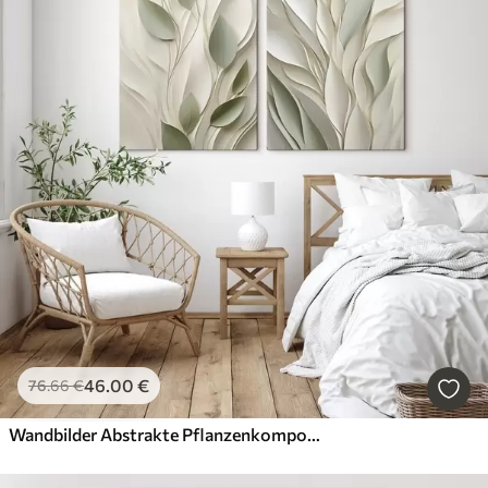
46
.00
€
76
.66
€
Wandbilder Abstrakte Pflanzenkomposition