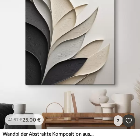
25
.00
€
41
.67
€
2
Wandbilder Abstrakte Komposition aus übereinanderliegenden Blättern, geschwungenen Formen in Schwarz, Weiß und Beige, strukturierte Kunst