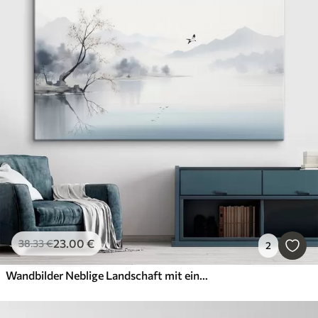
23
.00
€
38
.33
€
2
Wandbilder Neblige Landschaft mit einem Baum, Bergen und Vögeln