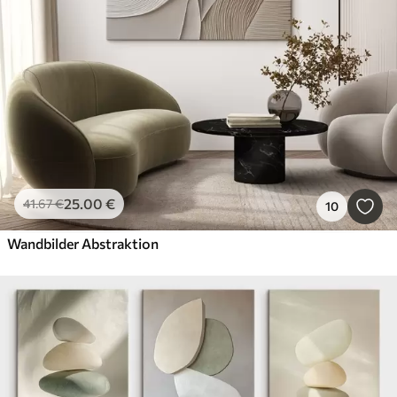
25
.00
€
41
.67
€
10
Wandbilder Abstraktion