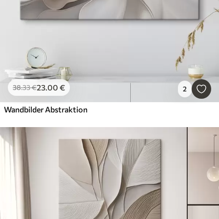
23
.00
€
38
.33
€
2
Wandbilder Abstraktion