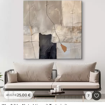
25
.00
€
41
.67
€
7