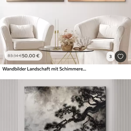
50
.00
€
83
.34
€
3
Wandbilder Landschaft mit Schimmereffekt in einer Beige-Farbpalette im dreidimensionalen Grafikstil