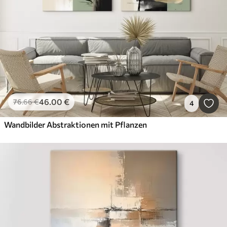
46
.00
€
76
.66
€
4
Wandbilder Abstraktionen mit Pflanzen