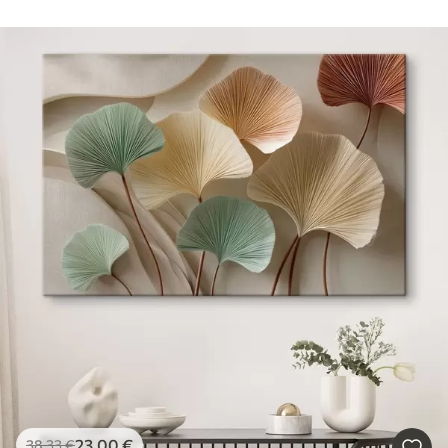
23
.00
€
38
.33
€