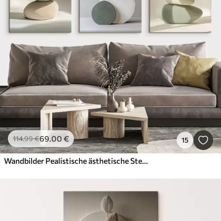
69
.00
€
114
.99
€
15
Wandbilder Pealistische ästhetische Steine, Heimdekoration, natürliche Beleuchtung