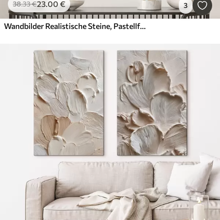
23
.00
€
38
.33
€
3
Wandbilder Realistische Steine, Pastellfarben, natürliche Beleuchtung