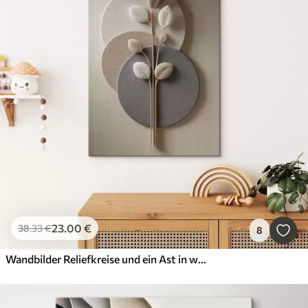
23
.00
€
38
.33
€
8
Wandbilder Reliefkreise und ein Ast in warmen, neutralen Farbtönen