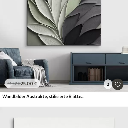
25
.00
€
41
.67
€
2
Wandbilder Abstrakte, stilisierte Blätter in Grau-, Weiß- und gedämpften Grüntönen