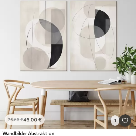
46
.00
€
76
.66
€
1
Wandbilder Abstraktion