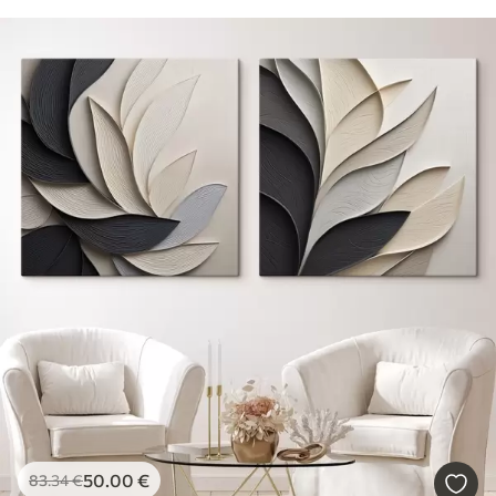
50
.00
€
83
.34
€