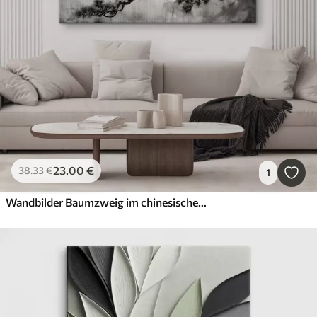
23
.00
€
38
.33
€
1
Wandbilder Baumzweig im chinesischen Stil