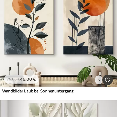
46
.00
€
76
.66
€
5
Wandbilder Laub bei Sonnenuntergang