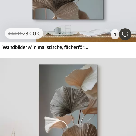
23
.00
€
38
.33
€
1
Wandbilder Minimalistische, fächerförmige Blätter