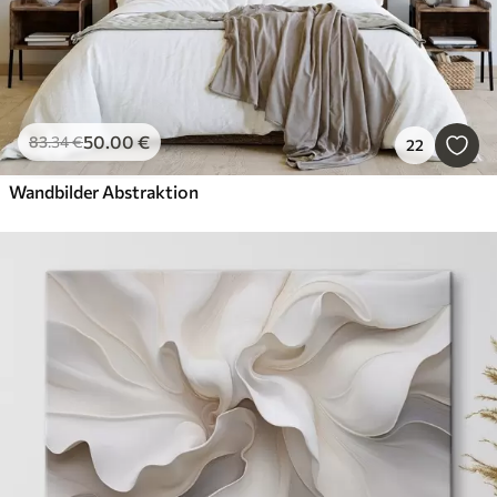
50
.00
€
83
.34
€
22
Wandbilder Abstraktion