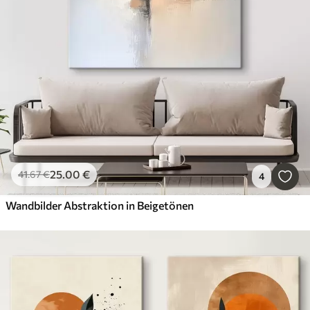
25
.00
€
41
.67
€
4
Wandbilder Abstraktion in Beigetönen