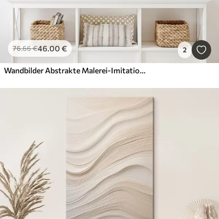
46
.00
€
76
.66
€
2
Wandbilder Abstrakte Malerei-Imitation mit orangefarbenen und grauen Kreisen, Blättern und Zweigen, moderner Stil, Aquarelleffekt