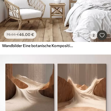
46
.00
€
76
.66
€
2
Wandbilder Eine botanische Komposition mit zarten Blättern