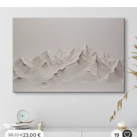
23
.00
€
19
38
.33
€