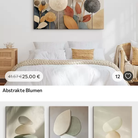
25
.00
€
12
41
.67
€
Abstrakte Blumen