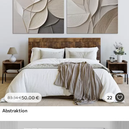
✓
Umweltfreundlich
50
.00
€
22
83
.34
€
Abstraktion