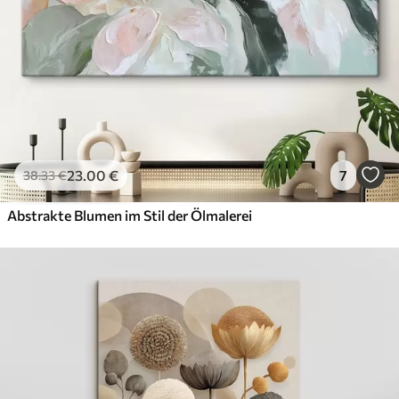
23
.00
€
7
38
.33
€
Abstrakte Blumen im Stil der Ölmalerei