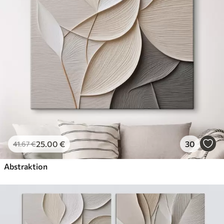
✗
Leinwandähnliche Oberfläche
✗
Umweltfreundlich
Künstliche Leinwand
Von
29
.00
€
✓
Lebendige, satte Farben
✓
Lichtecht
✓
Sichere, geruchlose Tinten
✓
Leinwandähnliche Oberfläche
✗
Umweltfreundlich
25
.00
€
30
41
.67
€
Öko-Premium
Von
36
.00
€
Abstraktion
✓
Lebendige, satte Farben
✓
Lichtecht
✓
Sichere, geruchlose Tinten
✓
Leinwandähnliche Oberfläche