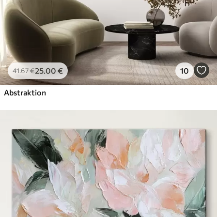
25
.00
€
10
41
.67
€
Abstraktion