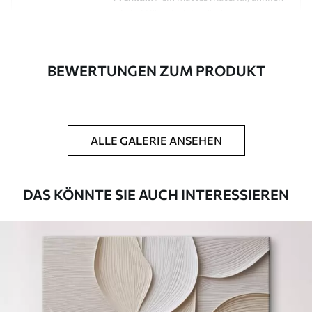
wie bei Künstlerleinwänden.
Eco-Premium
- hochwertige Leinwand
aus 100 % Baumwolle.
BEWERTUNGEN ZUM PRODUKT
Autor
UWALLS
Artikel Nummer
s46521
ALLE GALERIE ANSEHEN
Zusätzlich
Sie können eine Lackschicht hinzufügen.
Verfügbare Materialien
DAS KÖNNTE SIE AUCH INTERESSIEREN
Kunststoffgewebe
Von
23
.00
€
✓
Lebendige, satte Farben
✓
Lichtecht
✓
Sichere, geruchlose Tinten