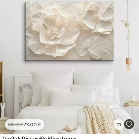
23
.00
€
11
38
.33
€
Große luftige weiße Pfingstrosen