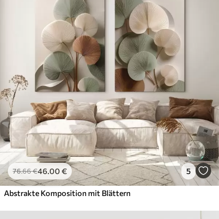
46
.00
€
5
76
.66
€
Abstrakte Komposition mit Blättern