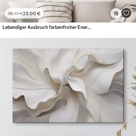
23
.00
€
15
38
.33
€
Lebendiger Ausbruch farbenfroher Energie