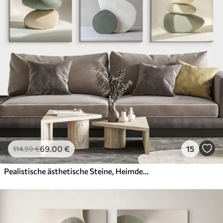
69
.00
€
15
114
.99
€
Pealistische ästhetische Steine, Heimdekoration, natürliche Beleuchtung