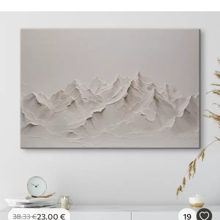
23
.00
€
19
38
.33
€