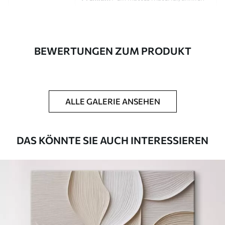
wie bei Künstlerleinwänden.
Eco-Premium
- hochwertige Leinwand
aus 100 % Baumwolle.
BEWERTUNGEN ZUM PRODUKT
Autor
UWALLS
Artikel Nummer
s46481
ALLE GALERIE ANSEHEN
Zusätzlich
Sie können eine Lackschicht hinzufügen.
Verfügbare Materialien
DAS KÖNNTE SIE AUCH INTERESSIEREN
Kunststoffgewebe
Von
23
.00
€
✓
Lebendige, satte Farben
✓
Lichtecht
✓
Sichere, geruchlose Tinten