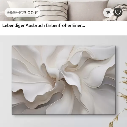
23
.00
€
15
38
.33
€
Lebendiger Ausbruch farbenfroher Energie