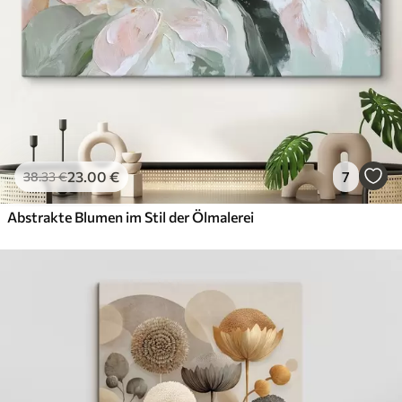
23
.00
€
7
38
.33
€
Abstrakte Blumen im Stil der Ölmalerei