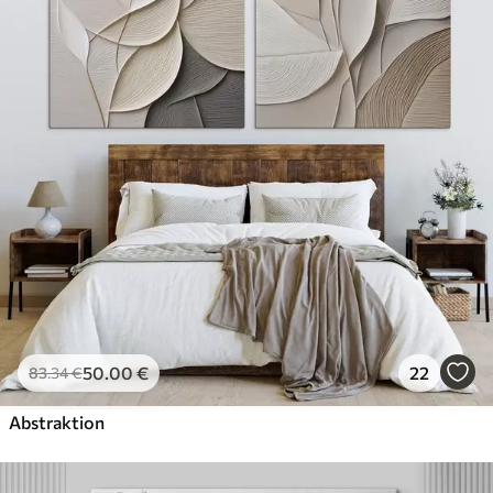
✓
Umweltfreundlich
50
.00
€
22
83
.34
€
Abstraktion