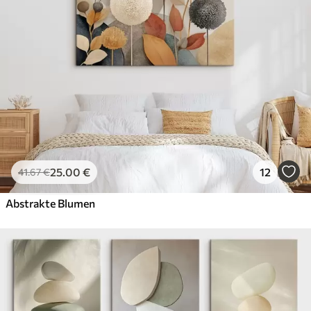
25
.00
€
12
41
.67
€
Abstrakte Blumen