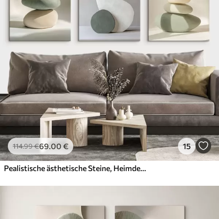
69
.00
€
15
114
.99
€
Pealistische ästhetische Steine, Heimdekoration, natürliche Beleuchtung