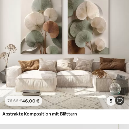
46
.00
€
5
76
.66
€
Abstrakte Komposition mit Blättern