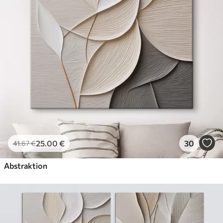
✗
Leinwandähnliche Oberfläche
✗
Umweltfreundlich
Künstliche Leinwand
Von
29
.00
€
✓
Lebendige, satte Farben
✓
Lichtecht
✓
Sichere, geruchlose Tinten
✓
Leinwandähnliche Oberfläche
✗
Umweltfreundlich
25
.00
€
30
41
.67
€
Öko-Premium
Von
36
.00
€
Abstraktion
✓
Lebendige, satte Farben
✓
Lichtecht
✓
Sichere, geruchlose Tinten
✓
Leinwandähnliche Oberfläche