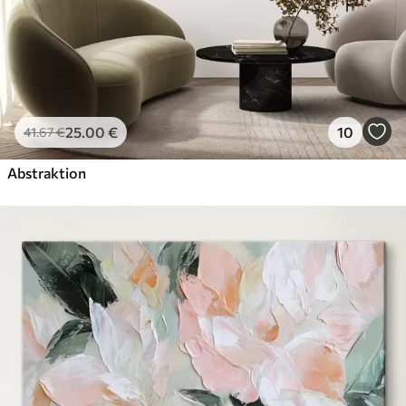
25
.00
€
10
41
.67
€
Abstraktion