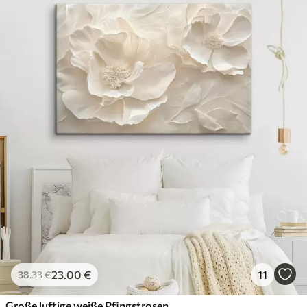
23
.00
€
11
38
.33
€
Große luftige weiße Pfingstrosen