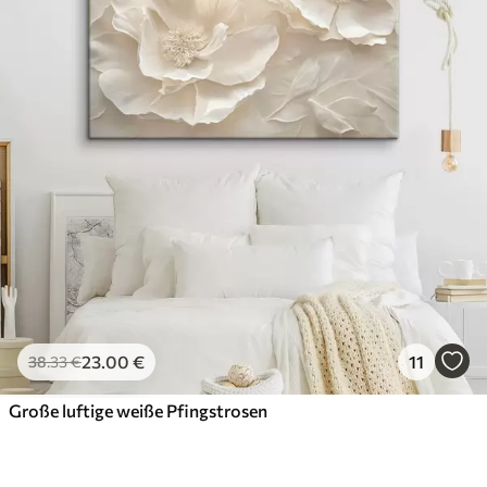
23
.00
€
11
38
.33
€
Große luftige weiße Pfingstrosen