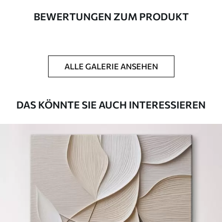
BEWERTUNGEN ZUM PRODUKT
Autor
UWALLS
Artikel Nummer
s46512
ALLE GALERIE ANSEHEN
Zusätzlich
Sie können eine Lackschicht hinzufügen.
Verfügbare Materialien
DAS KÖNNTE SIE AUCH INTERESSIEREN
Kunststoffgewebe
Von
23
.00
€
✓
Lebendige, satte Farben
✓
Lichtecht
✓
Sichere, geruchlose Tinten
✗
Leinwandähnliche Oberfläche
✗
Umweltfreundlich