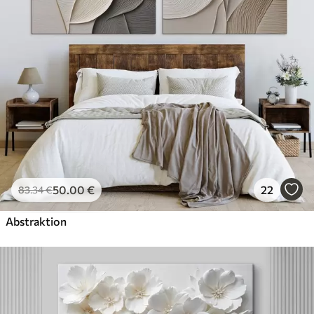
50
.00
€
22
83
.34
€
Abstraktion