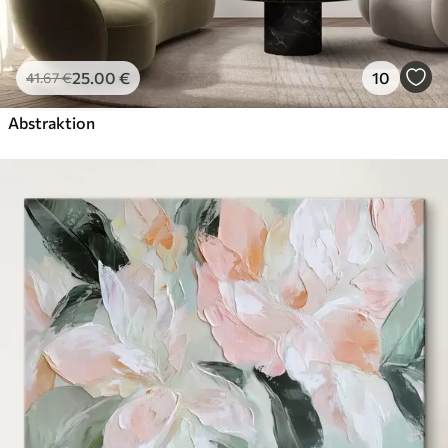
25
.00
€
10
41
.67
€
Abstraktion