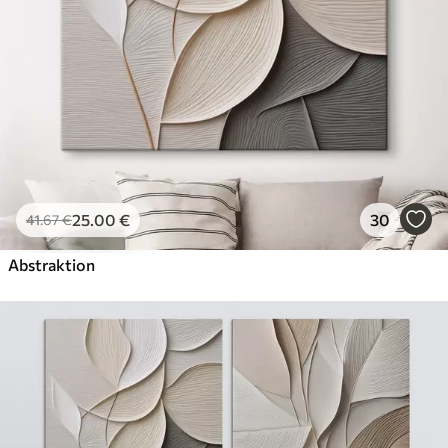
Künstliche Leinwand
Von
29
.00
€
✓
Lebendige, satte Farben
✓
Lichtecht
✓
Sichere, geruchlose Tinten
✓
Leinwandähnliche Oberfläche
✗
Umweltfreundlich
25
.00
€
30
41
.67
€
Öko-Premium
Von
36
.00
€
Abstraktion
✓
Lebendige, satte Farben
✓
Lichtecht
✓
Sichere, geruchlose Tinten
✓
Leinwandähnliche Oberfläche
✓
Umweltfreundlich