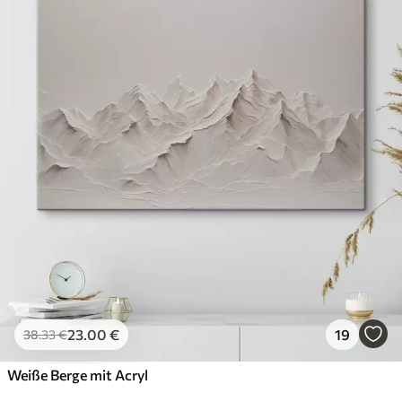
23
.00
€
19
38
.33
€
Weiße Berge mit Acryl