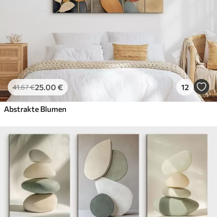
25
.00
€
12
41
.67
€
Abstrakte Blumen