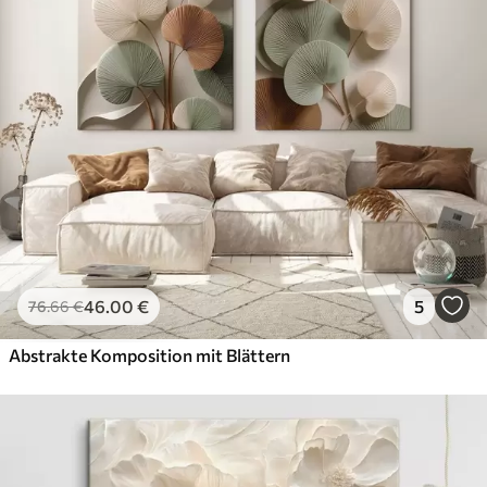
46
.00
€
5
76
.66
€
Abstrakte Komposition mit Blättern