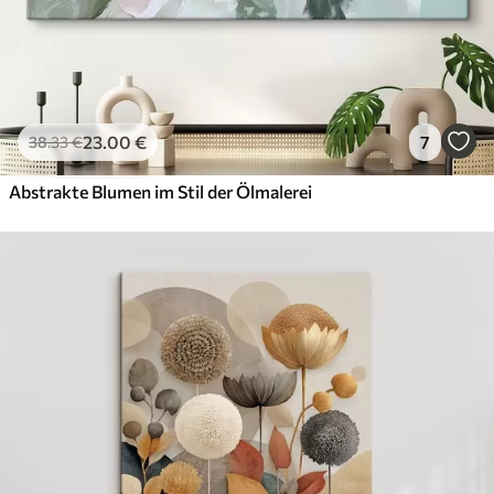
23
.00
€
7
38
.33
€
Abstrakte Blumen im Stil der Ölmalerei