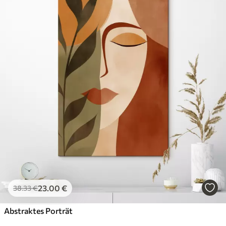
23
.00
€
38
.33
€
Abstraktes Porträt