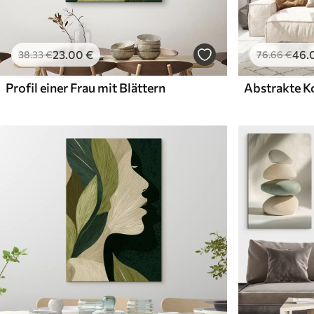
23
.00
€
46
.
38
.33
€
76
.66
€
Profil einer Frau mit Blättern
Abstrakte K