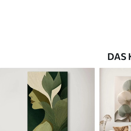
Artikel Nummer
m30561
Zusätzlich
Sie können eine Lackschicht
Verfügbare Materialien
DAS 
Kunststoffgewebe
Künstliche Leinwa
Von
46
.00
€
Von
58
.00
€
✓
✓
Lebendige, satte Farben
Lebendige, satte Farb
✓
✓
Lichtecht
Lichtecht
✓
✓
Sichere, geruchlose Tinten
Sichere, geruchlose T
✗
✓
Leinwandähnliche Oberfläche
Leinwandähnliche Obe
✗
✗
Umweltfreundlich
Umweltfreundlich