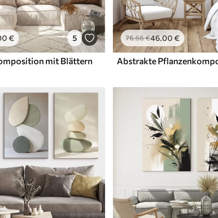
00
€
5
46
.00
€
76
.66
€
omposition mit Blättern
Abstrakte Pflanzenkompo