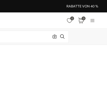
RABATTE VON 40 %
0
0