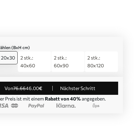
ählen (BxH cm)
: 20x30
2 stk.:
2 stk.:
2 stk.:
40x60
60x90
80x120
von
76
.66
46
.00
€
Nächster Schritt
er Preis ist mit einem
Rabatt von 40%
angegeben.