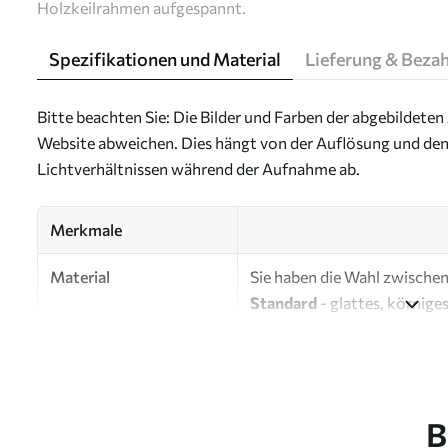
Holzkeilrahmen aufgespannt.
Spezifikationen und Material
Lieferung & Beza
Bitte beachten Sie: Die Bilder und Farben der abgebildeten 
Website abweichen. Dies hängt von der Auflösung und den
Lichtverhältnissen während der Aufnahme ab.
Merkmale
Material
Sie haben die Wahl zwischen 
Standard
- glattes, körnige
Oberfläche.
Premium
- ein mattes Mater
Eco-Premium
- hochwertig
B
Autor
UWALLS