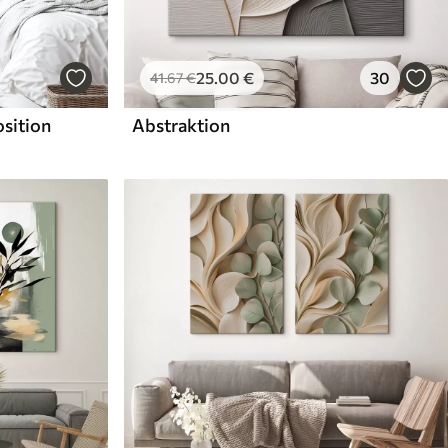
25
.00
€
30
41
.67
€
sition
Abstraktion