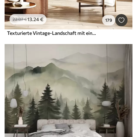
13
.24
€
22
.07
€
179
Texturierte Vintage-Landschaft mit einem Baum in der Nähe von Fluss und einem bewölkten Himmel, Natur Kunst in Sepia-Tönen