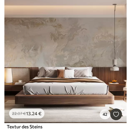
13
.24
€
22
.07
€
42
Textur des Steins