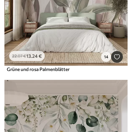
13
.24
€
22
.07
€
14
Grüne und rosa Palmenblätter