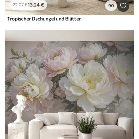
13
.24
€
22
.07
€
90
Tropischer Dschungel und Blätter