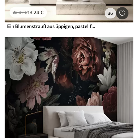
13
.24
€
22
.07
€
36
Ein Blumenstrauß aus üppigen, pastellfarbenen Pfingstrosen und anderen Blumen vor einem weichen, unscharfen Hintergrund