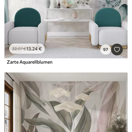
13
.24
€
22
.07
€
97
Zarte Aquarellblumen