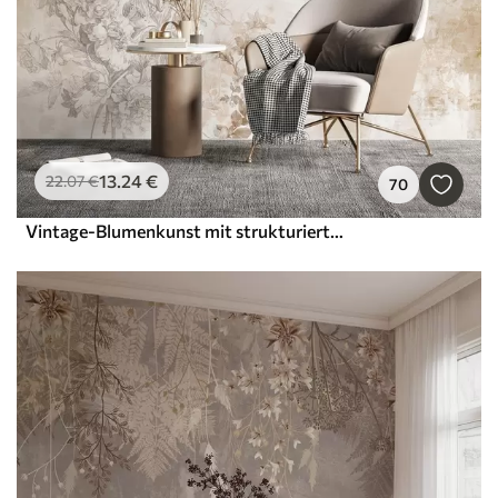
13
.24
€
22
.07
€
70
Vintage-Blumenkunst mit strukturierter Oberfläche, zarten Gartenblumen und Blattillustrationen im Zeichenstil, sanften Pastelltönen in Beige und Sepia