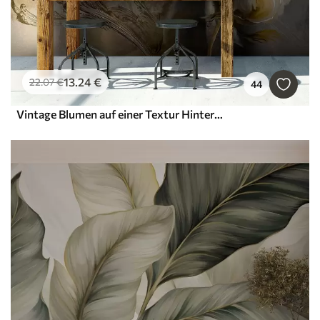
13
.24
€
22
.07
€
44
Vintage Blumen auf einer Textur Hintergrund