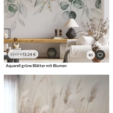
13
.24
€
22
.07
€
61
Aquarell grüne Blätter mit Blumen