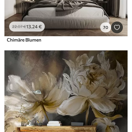
13
.24
€
22
.07
€
70
Chimäre Blumen