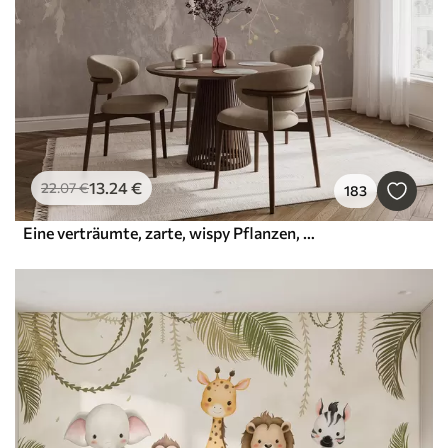
13
.24
€
22
.07
€
183
Eine verträumte, zarte, wispy Pflanzen, Ährchen und Blumen in braunen Pastellfarben vor einem dunstigen, strukturierten Hintergrund