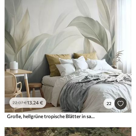
13
.24
€
22
.07
€
22
Große, hellgrüne tropische Blätter in sanften Pastelltönen, strukturierte Kunst