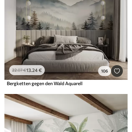
13
.24
€
22
.07
€
106
Bergketten gegen den Wald Aquarell