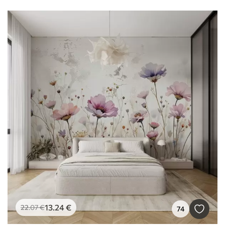
13
.24
€
22
.07
€
74