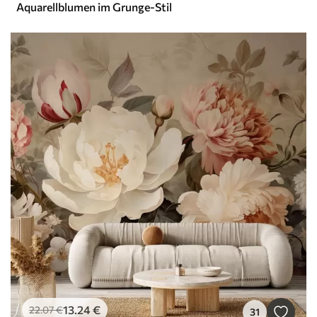
Aquarellblumen im Grunge-Stil
13
.24
€
22
.07
€
31