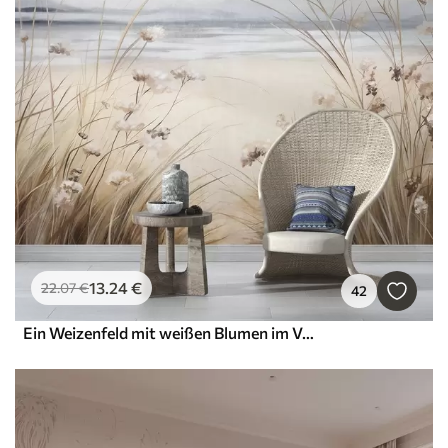
13
.24
€
22
.07
€
42
Ein Weizenfeld mit weißen Blumen im Vordergrund, ein Strand und das Meer im Hintergrund, neutrale, gedämpfte Pastellfarben