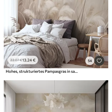
13
.24
€
22
.07
€
54
Hohes, strukturiertes Pampasgras in sanften, warmen, neutralen Farbtönen, mit einem verschwommenen, hellen Hintergrund