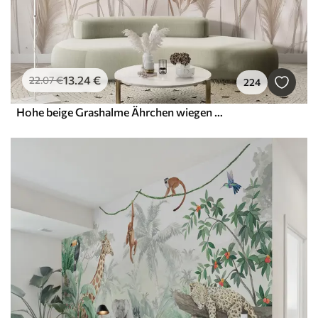
13
.24
€
22
.07
€
224
Hohe beige Grashalme Ährchen wiegen sich im Wind vor einem weichen, hellen Hintergrund