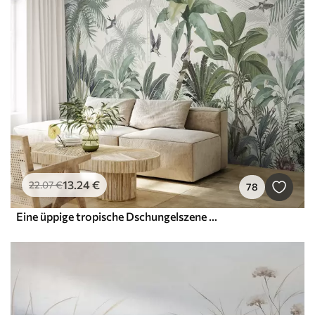
13
.24
€
22
.07
€
78
Eine üppige tropische Dschungelszene mit verschiedenen Palmen, großen Blättern und bunten Blumen im Vordergrund