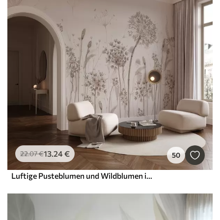
13
.24
€
22
.07
€
50
Luftige Pusteblumen und Wildblumen im Aquarellstil