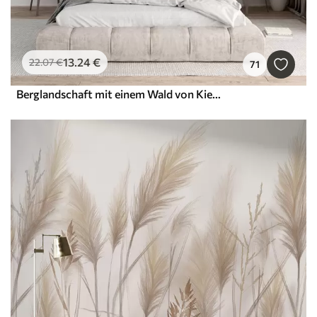
13
.24
€
22
.07
€
71
Berglandschaft mit einem Wald von Kiefern und geschichteten Berge während der Morgendämmerung mit leichten Nebel Aquarell Nachahmung Kunst