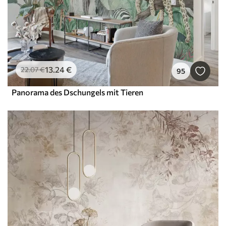
13
.24
€
22
.07
€
95
Panorama des Dschungels mit Tieren