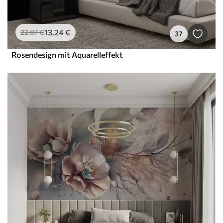
13
.24
€
22
.07
€
37
Rosendesign mit Aquarelleffekt