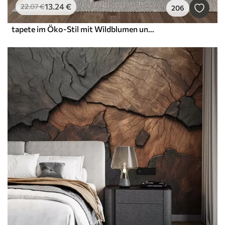
13
.24
€
22
.07
€
206
tapete im Öko-Stil mit Wildblumen und Pflanzen auf strukturiertem Hintergrund