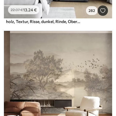
13
.24
€
22
.07
€
282
holz, Textur, Risse, dunkel, Rinde, Oberfläche