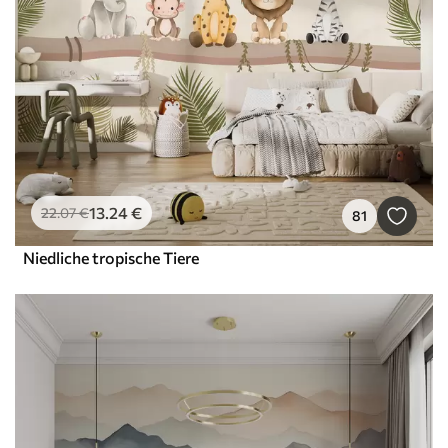
13
.24
€
22
.07
€
81
Niedliche tropische Tiere