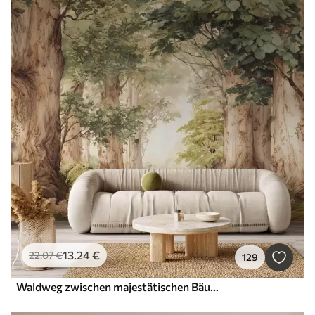
13
.24
€
22
.07
€
129
Waldweg zwischen majestätischen Bäumen im Aquarellstil