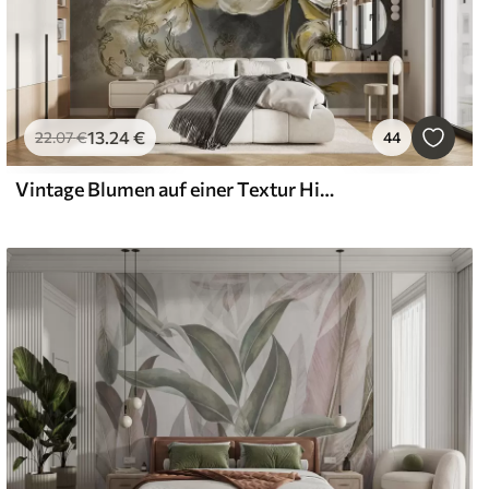
13
.24
€
22
.07
€
44
Vintage Blumen auf einer Textur Hintergrund