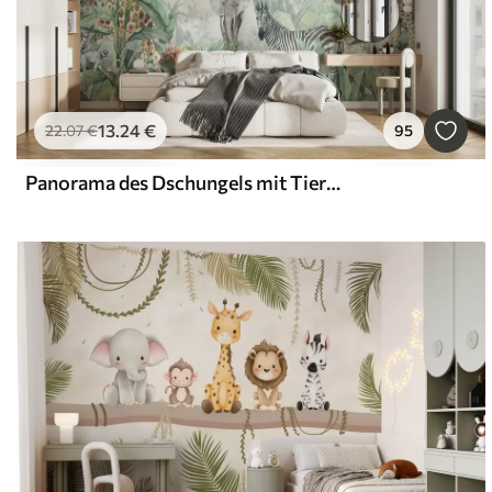
13
.24
€
22
.07
€
95
Panorama des Dschungels mit Tieren