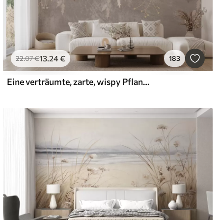
13
.24
€
22
.07
€
183
Eine verträumte, zarte, wispy Pflanzen, Ährchen und Blumen in braunen Pastellfarben vor einem dunstigen, strukturierten Hintergrund