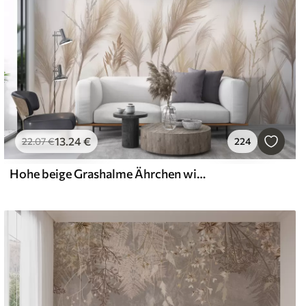
13
.24
€
22
.07
€
224
Hohe beige Grashalme Ährchen wiegen sich im Wind vor einem weichen, hellen Hintergrund