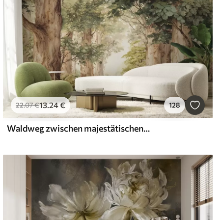
13
.24
€
22
.07
€
128
Waldweg zwischen majestätischen Bäumen im Aquarellstil