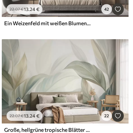
13
.24
€
22
.07
€
42
Ein Weizenfeld mit weißen Blumen im Vordergrund, ein Strand und das Meer im Hintergrund, neutrale, gedämpfte Pastellfarben
13
.24
€
22
.07
€
22
Große, hellgrüne tropische Blätter in sanften Pastelltönen, strukturierte Kunst