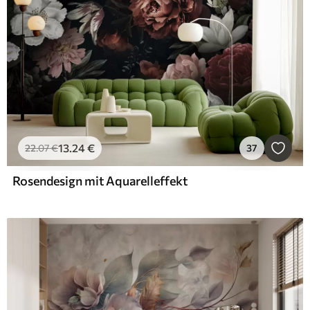
13
.24
€
22
.07
€
37
Rosendesign mit Aquarelleffekt