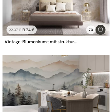
13
.24
€
22
.07
€
70
Vintage-Blumenkunst mit strukturierter Oberfläche, zarten Gartenblumen und Blattillustrationen im Zeichenstil, sanften Pastelltönen in Beige und Sepia