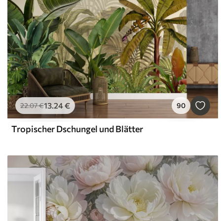
13
.24
€
22
.07
€
90
Tropischer Dschungel und Blätter