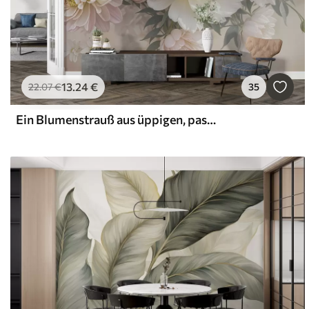
13
.24
€
22
.07
€
35
Ein Blumenstrauß aus üppigen, pastellfarbenen Pfingstrosen und anderen Blumen vor einem weichen, unscharfen Hintergrund