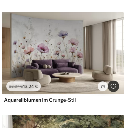
13
.24
€
22
.07
€
74
Aquarellblumen im Grunge-Stil