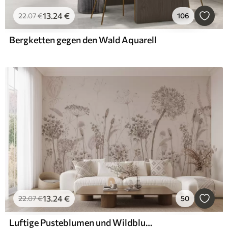
13
.24
€
22
.07
€
106
Bergketten gegen den Wald Aquarell
13
.24
€
22
.07
€
50
Luftige Pusteblumen und Wildblumen im Aquarellstil