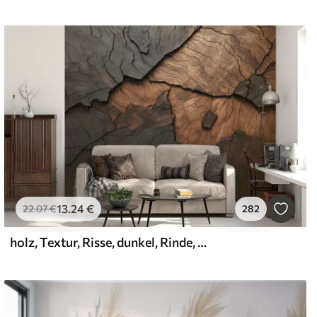
13
.24
€
22
.07
€
282
holz, Textur, Risse, dunkel, Rinde, Oberfläche