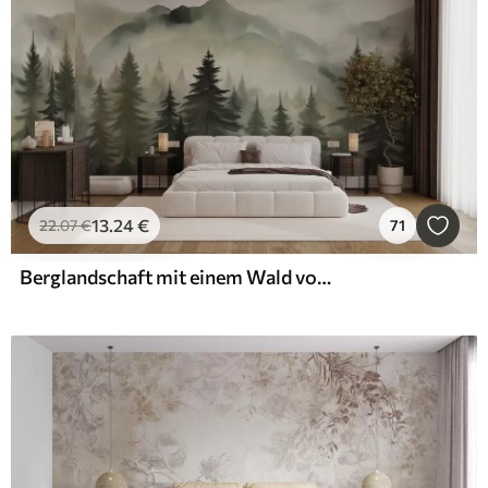
13
.24
€
22
.07
€
71
Berglandschaft mit einem Wald von Kiefern und geschichteten Berge während der Morgendämmerung mit leichten Nebel Aquarell Nachahmung Kunst