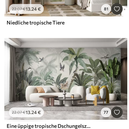
13
.24
€
22
.07
€
81
Niedliche tropische Tiere
13
.24
€
22
.07
€
77
Eine üppige tropische Dschungelszene mit verschiedenen Palmen, großen Blättern und bunten Blumen im Vordergrund