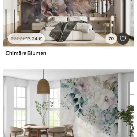
13
.24
€
22
.07
€
70
Chimäre Blumen