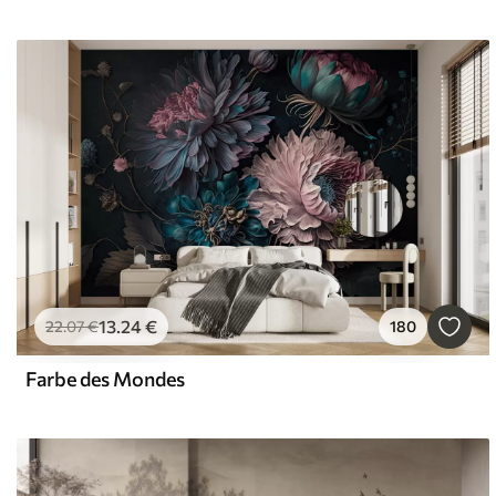
13
.24
€
22
.07
€
180
Farbe des Mondes