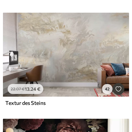
13
.24
€
22
.07
€
42
Textur des Steins