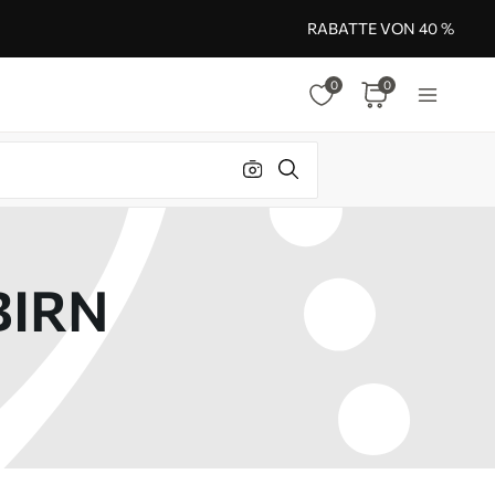
RABATTE VON 40 %
0
0
BIRN