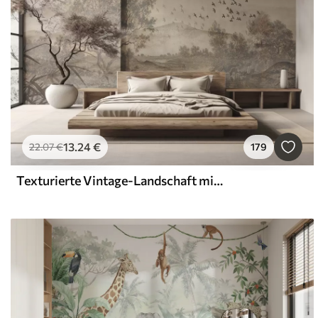
13
.24
€
22
.07
€
179
Texturierte Vintage-Landschaft mit einem Baum in der Nähe von Fluss und einem bewölkten Himmel, Natur Kunst in Sepia-Tönen