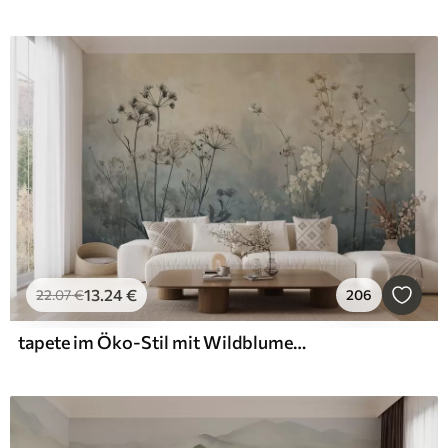
13
.24
€
22
.07
€
206
tapete im Öko-Stil mit Wildblumen und Pflanzen auf strukturiertem Hintergrund