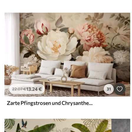
13
.24
€
22
.07
€
31
Zarte Pfingstrosen und Chrysanthemen in Pastelltönen