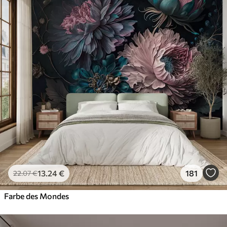
Standard
45
.00
27
.00
€
/m²
Premium
56
.67
34
.00
€
/m²
Premium-Vinyl
65
.00
39
.00
€
/m²
Peel and Stick
81
.67
49
.00
€
/m²
13
.24
€
181
22
.07
€
Farbe des Mondes