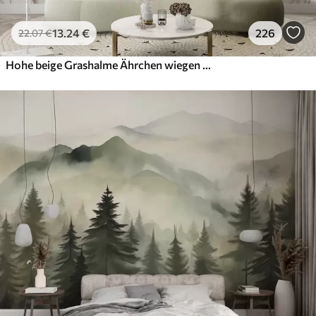
13
.24
€
226
22
.07
€
Hohe beige Grashalme Ährchen wiegen sich im Wind vor einem weichen, hellen Hintergrund