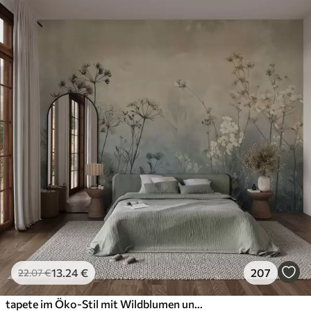
13
.24
€
207
22
.07
€
tapete im Öko-Stil mit Wildblumen und Pflanzen auf strukturiertem Hintergrund