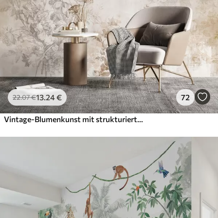
13
.24
€
72
22
.07
€
Vintage-Blumenkunst mit strukturierter Oberfläche, zarten Gartenblumen und Blattillustrationen im Zeichenstil, sanften Pastelltönen in Beige und Sepia