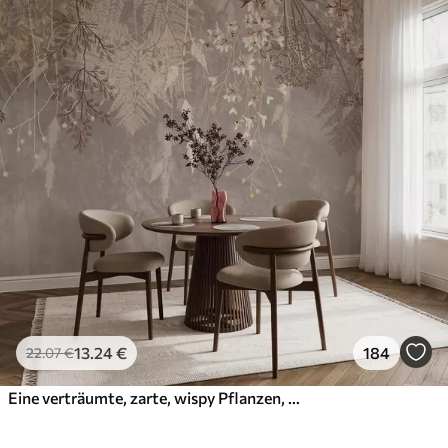
13
.24
€
184
22
.07
€
Eine verträumte, zarte, wispy Pflanzen, Ährchen und Blumen in braunen Pastellfarben vor einem dunstigen, strukturierten Hintergrund