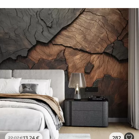
13
.24
€
282
22
.07
€