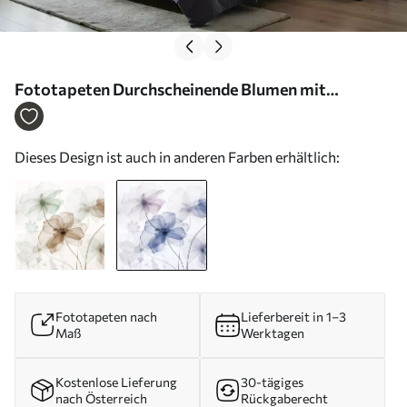
Fototapeten Durchscheinende Blumen mit
gedeckten blauen und rosa Blütenblättern, langen
Stielen, hellem Hintergrund, sanften Farben und
Dieses Design ist auch in anderen Farben erhältlich:
strukturiertem Blumenmuster N° w09529v1
Fototapeten nach
Lieferbereit in 1–3
Maß
Werktagen
Kostenlose Lieferung
30-tägiges
nach Österreich
Rückgaberecht