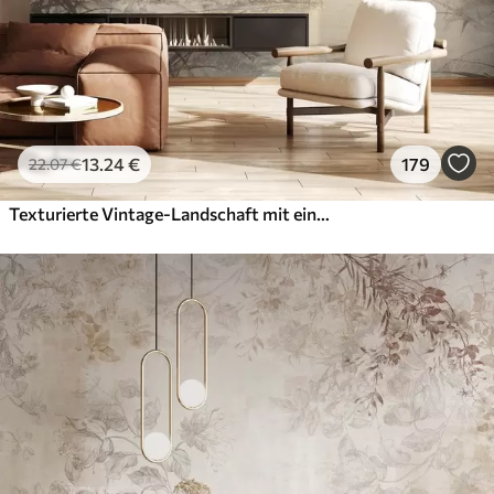
13
.24
€
179
22
.07
€
Texturierte Vintage-Landschaft mit einem Baum in der Nähe von Fluss und einem bewölkten Himmel, Natur Kunst in Sepia-Tönen