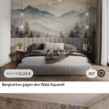
13
.24
€
107
22
.07
€
Bergketten gegen den Wald Aquarell