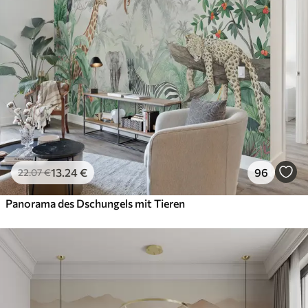
13
.24
€
96
22
.07
€
Panorama des Dschungels mit Tieren