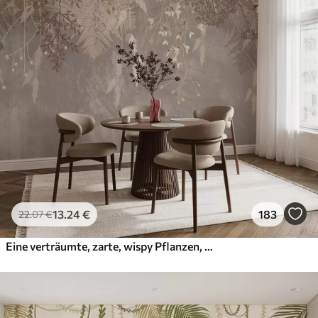
13
.24
€
183
22
.07
€
Eine verträumte, zarte, wispy Pflanzen, Ährchen und Blumen in braunen Pastellfarben vor einem dunstigen, strukturierten Hintergrund