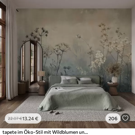
13
.24
€
206
22
.07
€
tapete im Öko-Stil mit Wildblumen und Pflanzen auf strukturiertem Hintergrund