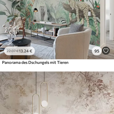
13
.24
€
95
22
.07
€
Panorama des Dschungels mit Tieren