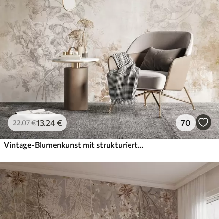
13
.24
€
70
22
.07
€
Vintage-Blumenkunst mit strukturierter Oberfläche, zarten Gartenblumen und Blattillustrationen im Zeichenstil, sanften Pastelltönen in Beige und Sepia