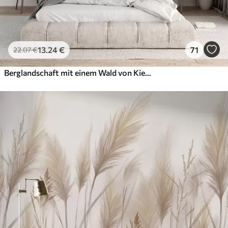
13
.24
€
71
22
.07
€
Berglandschaft mit einem Wald von Kiefern und geschichteten Berge während der Morgendämmerung mit leichten Nebel Aquarell Nachahmung Kunst