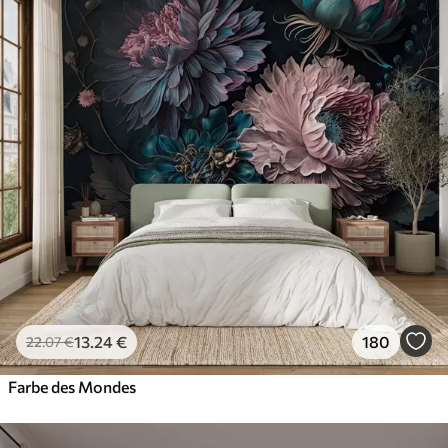
Standard
45
.00
27
.00
€
/m²
Premium
56
.67
34
.00
€
/m²
Premium-Vinyl
65
.00
39
.00
€
/m²
Peel and Stick
81
.67
49
.00
€
/m²
13
.24
€
180
22
.07
€
Farbe des Mondes