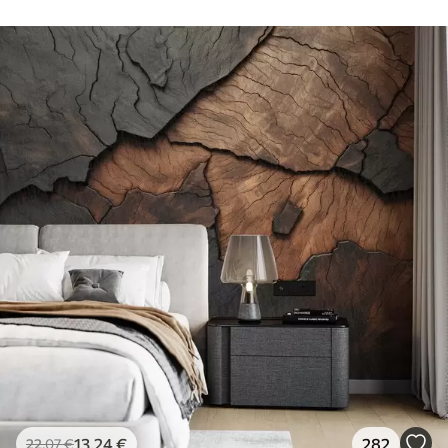
13
.24
€
282
22
.07
€