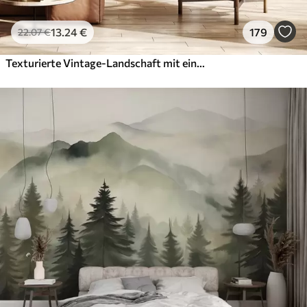
13
.24
€
179
22
.07
€
Texturierte Vintage-Landschaft mit einem Baum in der Nähe von Fluss und einem bewölkten Himmel, Natur Kunst in Sepia-Tönen