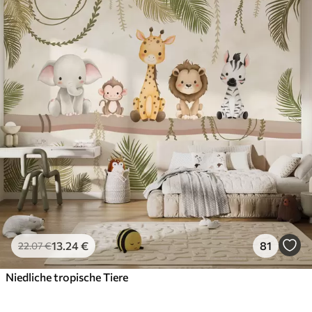
13
.24
€
81
22
.07
€
Niedliche tropische Tiere