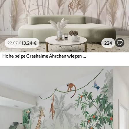
13
.24
€
224
22
.07
€
Hohe beige Grashalme Ährchen wiegen sich im Wind vor einem weichen, hellen Hintergrund