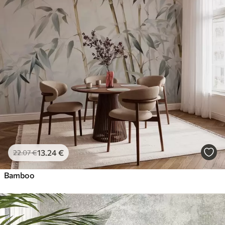
13
.24
€
22
.07
€
Bamboo