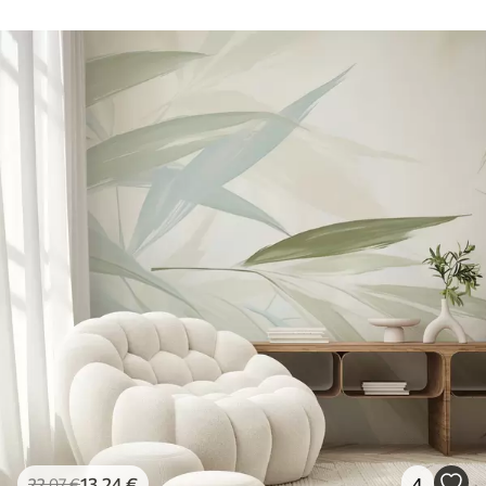
13
.24
€
4
22
.07
€