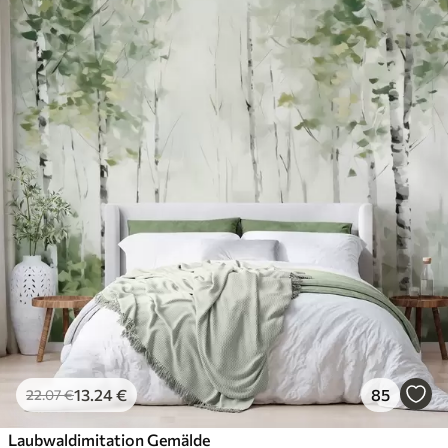
13
.24
€
85
22
.07
€
Laubwaldimitation Gemälde