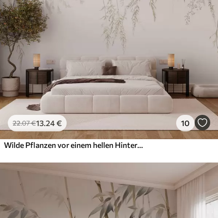
13
.24
€
10
22
.07
€
Wilde Pflanzen vor einem hellen Hintergrund aufhängen