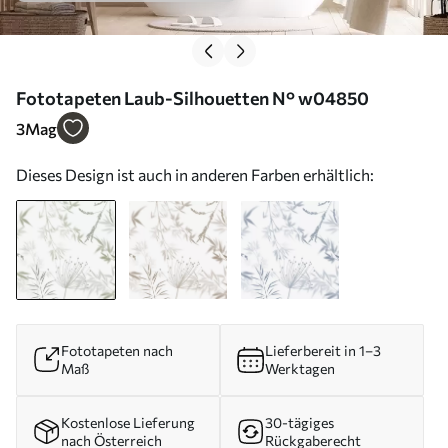
Fototapeten Laub-Silhouetten N° w04850
3
Mag
Dieses Design ist auch in anderen Farben erhältlich:
Fototapeten nach
Lieferbereit in 1–3
Maß
Werktagen
Kostenlose Lieferung
30-tägiges
nach Österreich
Rückgaberecht