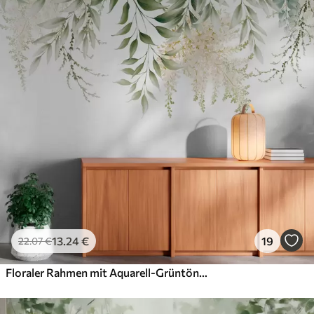
Standard
45
.00
27
.00
€
/m²
Premium
56
.67
34
.00
€
/m²
Premium-Vinyl
65
.00
39
.00
€
/m²
Peel and Stick
81
.67
49
.00
€
/m²
13
.24
€
19
22
.07
€
Floraler Rahmen mit Aquarell-Grüntönen