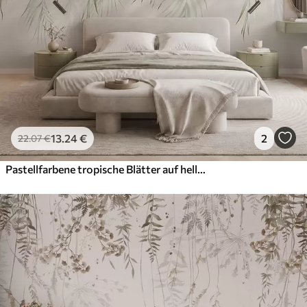
13
.24
€
2
22
.07
€
Pastellfarbene tropische Blätter auf hellem Hintergrund