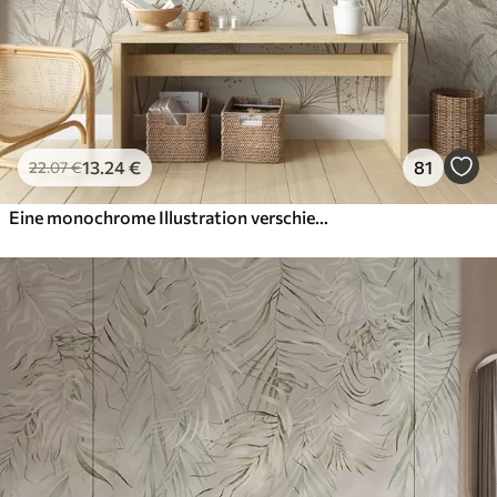
13
.24
€
81
22
.07
€
Eine monochrome Illustration verschiedener beiger Pflanzen und Ährchen mit zarten, wispy Linien und Texturen