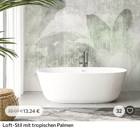
13
.24
€
32
22
.07
€
Loft-Stil mit tropischen Palmen