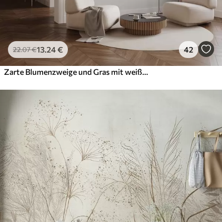
13
.24
€
42
22
.07
€
Zarte Blumenzweige und Gras mit weißen, grauen und beigen Blumen, die über einen hellen Hintergrund fallen