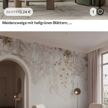
13
.24
€
1
22
.07
€
Weidenzweige mit hellgrünen Blättern, die vor einem gedämpften Hintergrund im Aquarellstil herabhängen