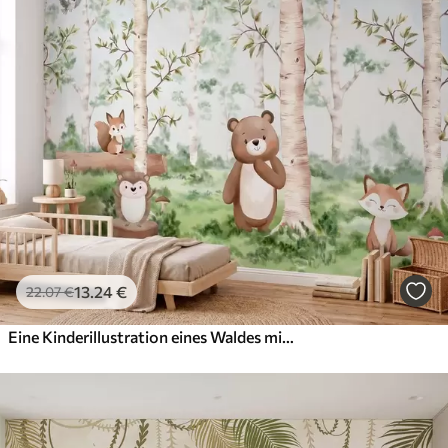
13
.24
€
22
.07
€
Eine Kinderillustration eines Waldes mit einem Bären, einem Fuchs und einem Igel