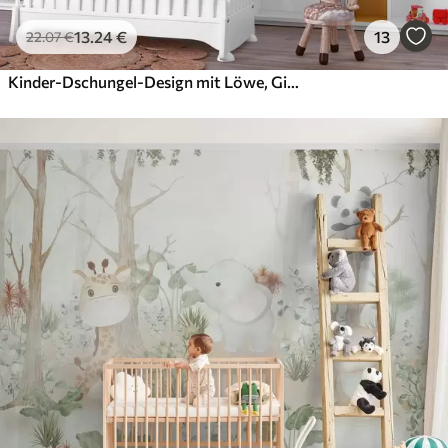
13
.24
€
13
22
.07
€
Kinder-Dschungel-Design mit Löwe, Giraffe, Elefant und Papageien