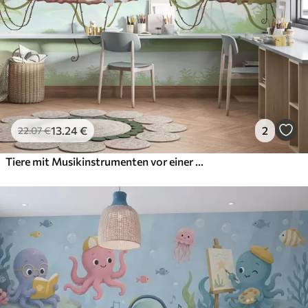
13
.24
€
2
22
.07
€
Tiere mit Musikinstrumenten vor einer tropischen Landschaft