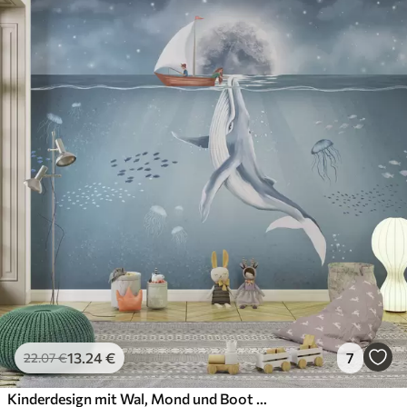
13
.24
€
7
22
.07
€
Kinderdesign mit Wal, Mond und Boot mit Kindern