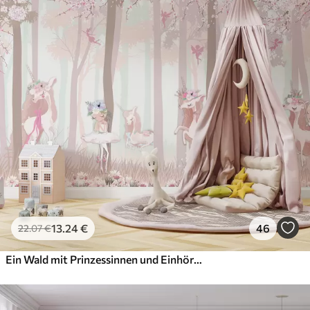
13
.24
€
46
22
.07
€
Ein Wald mit Prinzessinnen und Einhörnern