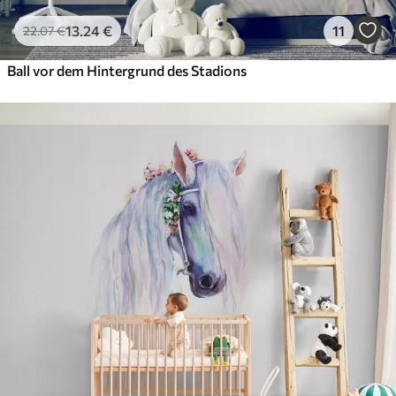
13
.24
€
11
22
.07
€
Ball vor dem Hintergrund des Stadions