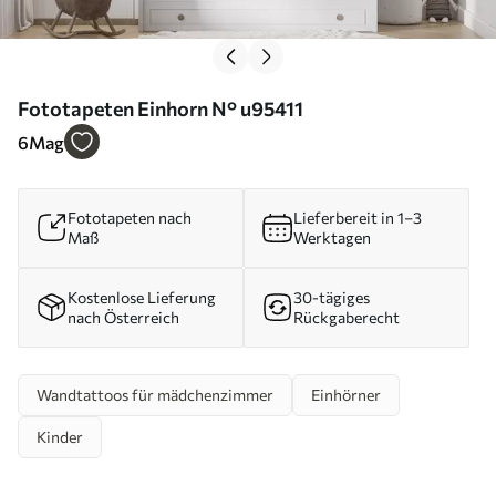
Fototapeten Einhorn N° u95411
6
Mag
Fototapeten nach
Lieferbereit in 1–3
Maß
Werktagen
Kostenlose Lieferung
30-tägiges
nach Österreich
Rückgaberecht
Wandtattoos für mädchenzimmer
Einhörner
Kinder