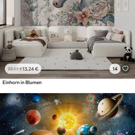
56
.67
34
.00
€
/m²
Premium-Vinyl
65
.00
39
.00
€
/m²
Peel and Stick
81
.67
49
.00
€
/m²
13
.24
€
14
22
.07
€
Einhorn in Blumen