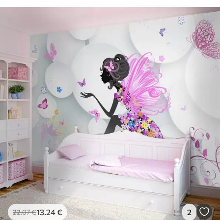
13
.24
€
2
22
.07
€