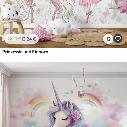
13
.24
€
12
22
.07
€
Prinzessin und Einhorn