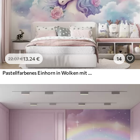
13
.24
€
14
22
.07
€
Pastellfarbenes Einhorn in Wolken mit Regenbogen und Rosen