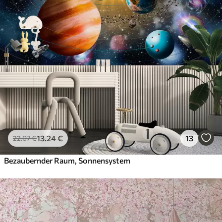
13
.24
€
13
22
.07
€
Bezaubernder Raum, Sonnensystem