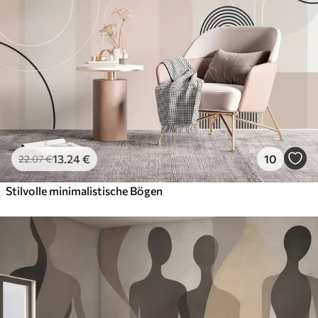
13
.24
€
10
22
.07
€
Stilvolle minimalistische Bögen