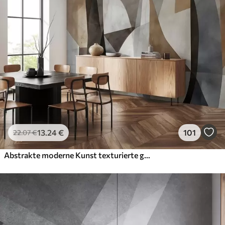
Premium
56
.67
34
.00
€
/m²
Premium-Vinyl
65
.00
39
.00
€
/m²
Peel and Stick
81
.67
49
.00
€
/m²
13
.24
€
101
22
.07
€
Abstrakte moderne Kunst texturierte geometrische Formen in Braun-, Grau- und Beigetönen