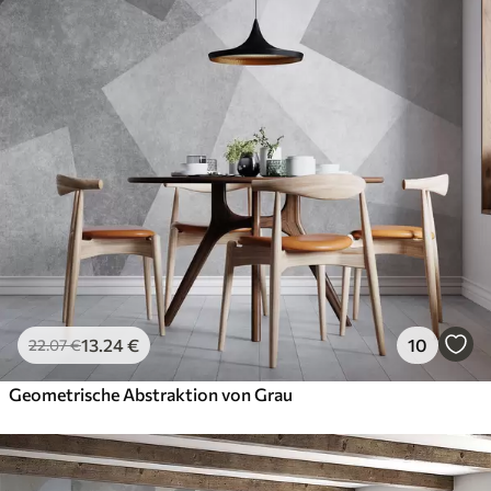
13
.24
€
10
22
.07
€
Geometrische Abstraktion von Grau