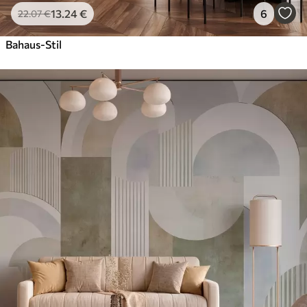
13
.24
€
6
22
.07
€
Bahaus-Stil