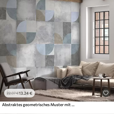
13
.24
€
22
.07
€
Abstraktes geometrisches Muster mit Zementstrukturhintergrund