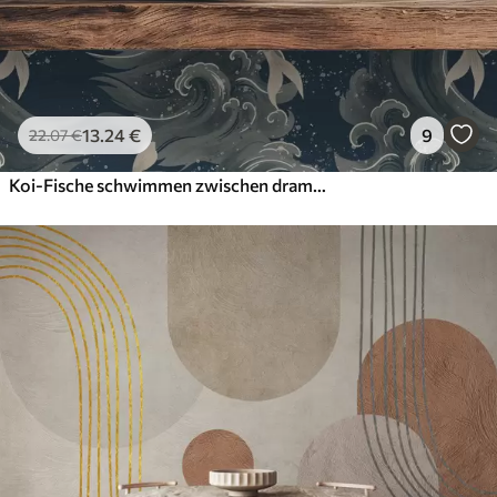
13
.24
€
9
22
.07
€
Koi-Fische schwimmen zwischen dramatischen Meereswellen