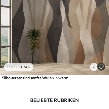
13
.24
€
7
22
.07
€
Silhouetten und sanfte Wellen in warmen Beige-Grau-Tönen
BELIEBTE RUBRIKEN