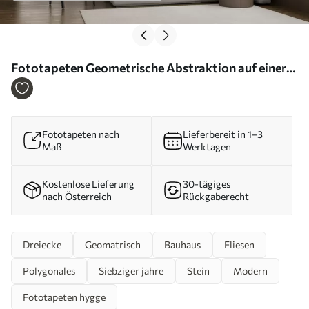
Fototapeten Geometrische Abstraktion auf einer
Betonwand N° u97643
Fototapeten nach
Lieferbereit in 1–3
Maß
Werktagen
Kostenlose Lieferung
30-tägiges
nach Österreich
Rückgaberecht
Dreiecke
Geomatrisch
Bauhaus
Fliesen
Polygonales
Siebziger jahre
Stein
Modern
Fototapeten hygge