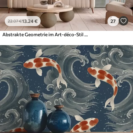
13
.24
€
27
22
.07
€
Abstrakte Geometrie im Art-déco-Stil mit Retro-Effekt