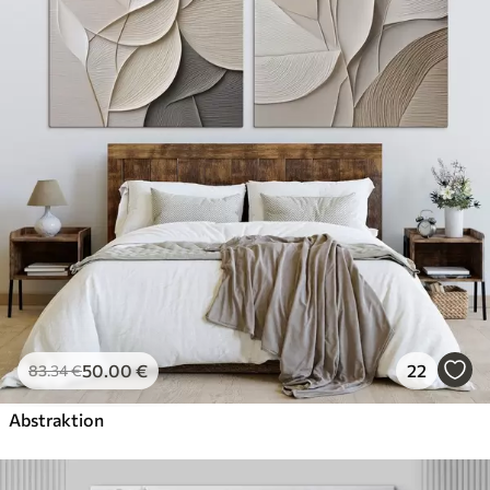
✓
Umweltfreundlich
50
.00
€
22
83
.34
€
Abstraktion