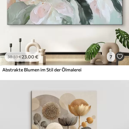
23
.00
€
7
38
.33
€
Abstrakte Blumen im Stil der Ölmalerei