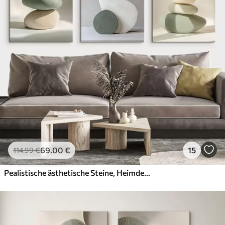
69
.00
€
15
114
.99
€
Pealistische ästhetische Steine, Heimdekoration, natürliche Beleuchtung