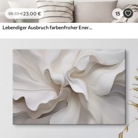
23
.00
€
15
38
.33
€
Lebendiger Ausbruch farbenfroher Energie