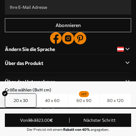
Abonnieren
Ändern Sie die Sprache
Über das Produkt
Über das Unternehmen
Größe wählen (BxH cm)
HIT
20 x 30
40 x 60
60 x 90
80 x 120
Cookie-Berechtigungen bearbeiten
© 2011-2026 Uwalls . Alle Rechte vorbehalten. Betrieben
von
38
.33
23
.00
€
Nächster Schritt
von KLW Sp. z o.o. VAT ID: PL9223057591.
Der Preis ist mit einem
Rabatt von 40%
angegeben.