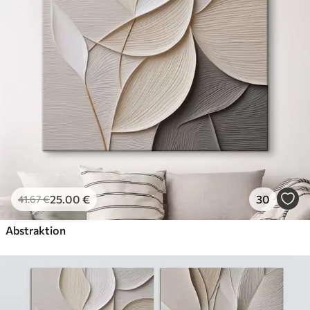
✗
Leinwandähnliche Oberfläche
✗
Umweltfreundlich
Künstliche Leinwand
Von
29
.00
€
✓
Lebendige, satte Farben
✓
Lichtecht
✓
Sichere, geruchlose Tinten
✓
Leinwandähnliche Oberfläche
✗
Umweltfreundlich
25
.00
€
30
41
.67
€
Öko-Premium
Von
36
.00
€
Abstraktion
✓
Lebendige, satte Farben
✓
Lichtecht
✓
Sichere, geruchlose Tinten
✓
Leinwandähnliche Oberfläche