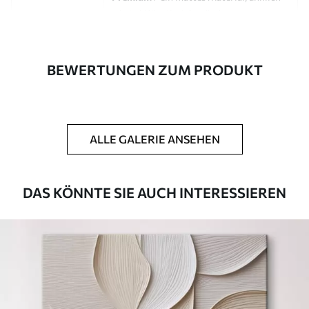
wie bei Künstlerleinwänden.
Eco-Premium
- hochwertige Leinwand
aus 100 % Baumwolle.
BEWERTUNGEN ZUM PRODUKT
Autor
UWALLS
Artikel Nummer
s46836
ALLE GALERIE ANSEHEN
Zusätzlich
Sie können eine Lackschicht hinzufügen.
Verfügbare Materialien
DAS KÖNNTE SIE AUCH INTERESSIEREN
Kunststoffgewebe
Von
23
.00
€
✓
Lebendige, satte Farben
✓
Lichtecht
✓
Sichere, geruchlose Tinten