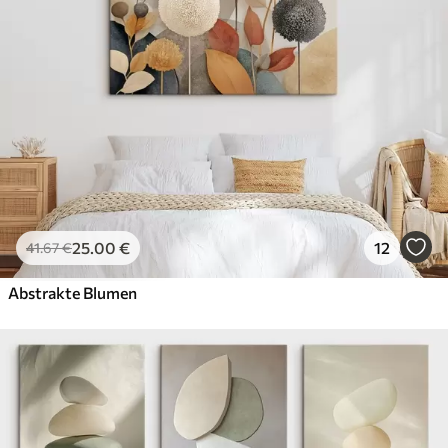
25
.00
€
12
41
.67
€
Abstrakte Blumen