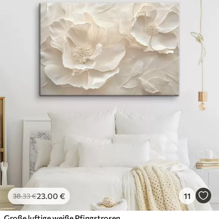
23
.00
€
11
38
.33
€
Große luftige weiße Pfingstrosen