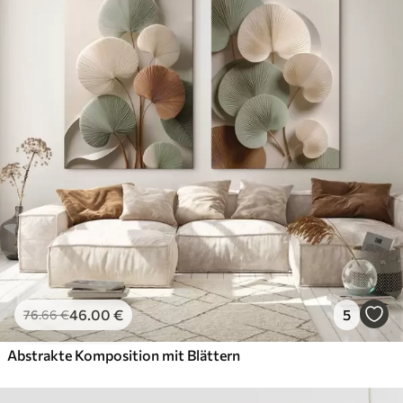
46
.00
€
5
76
.66
€
Abstrakte Komposition mit Blättern