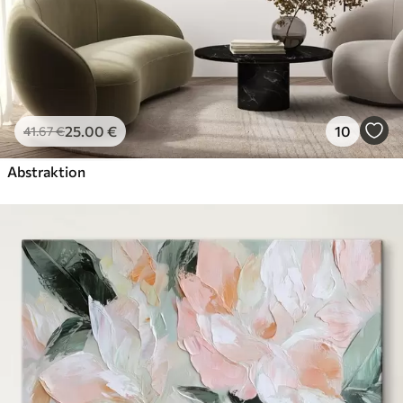
25
.00
€
10
41
.67
€
Abstraktion