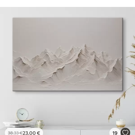
23
.00
€
19
38
.33
€