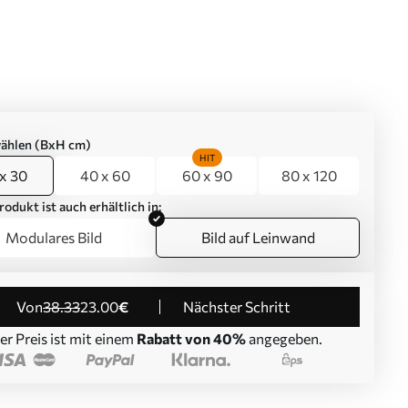
ählen (BxH cm)
HIT
x 30
40 x 60
60 x 90
80 x 120
rodukt ist auch erhältlich in:
Modulares Bild
Bild auf Leinwand
von
38
.33
23
.00
€
Nächster Schritt
er Preis ist mit einem
Rabatt von 40%
angegeben.