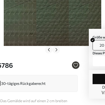
Größe w
20 
Dieses P
46786
30-tägiges Rückgaberecht
D
Das Gemälde wird auf einen 2 cm breiten