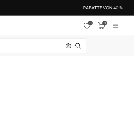
RABATTE VON 40 %
0
0