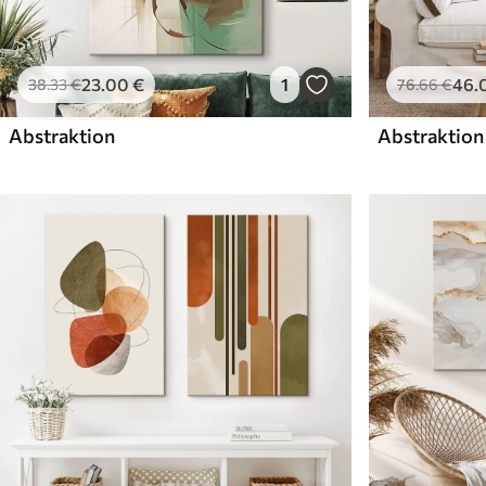
23
.00
€
1
46
.
38
.33
€
76
.66
€
Abstraktion
Abstraktion