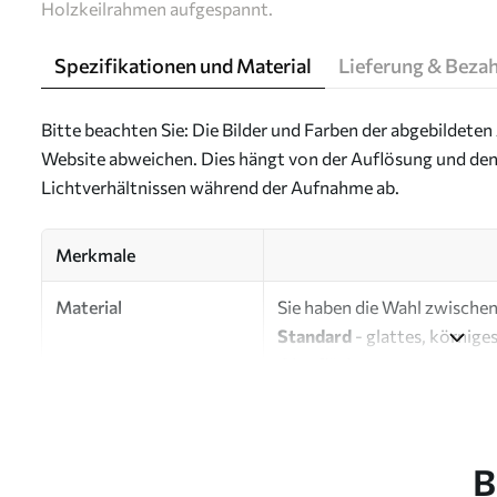
Holzkeilrahmen aufgespannt.
Spezifikationen und Material
Lieferung & Beza
Bitte beachten Sie: Die Bilder und Farben der abgebildeten 
Website abweichen. Dies hängt von der Auflösung und den
Lichtverhältnissen während der Aufnahme ab.
Merkmale
Material
Sie haben die Wahl zwischen 
Standard
- glattes, körnige
Oberfläche.
Premium
- ein mattes Mater
Eco-Premium
- hochwertig
B
Autor
UWALLS