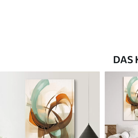
Artikel Nummer
s46786
Zusätzlich
Sie können eine Lackschicht
Verfügbare Materialien
DAS 
Kunststoffgewebe
Künstliche Leinwa
Von
23
.00
€
Von
29
.00
€
✓
✓
Lebendige, satte Farben
Lebendige, satte Farb
✓
✓
Lichtecht
Lichtecht
✓
✓
Sichere, geruchlose Tinten
Sichere, geruchlose T
✗
✓
Leinwandähnliche Oberfläche
Leinwandähnliche Obe
✗
✗
Umweltfreundlich
Umweltfreundlich