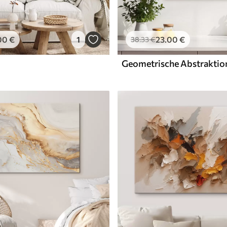
00
€
1
23
.00
€
38
.33
€
Geometrische Abstraktio