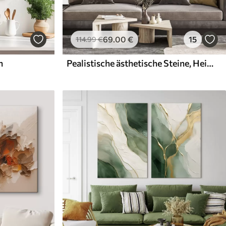
69
.00
€
15
114
.99
€
n
Pealistische ästhetische Steine, Heimdekoration, natürliche Beleuchtung