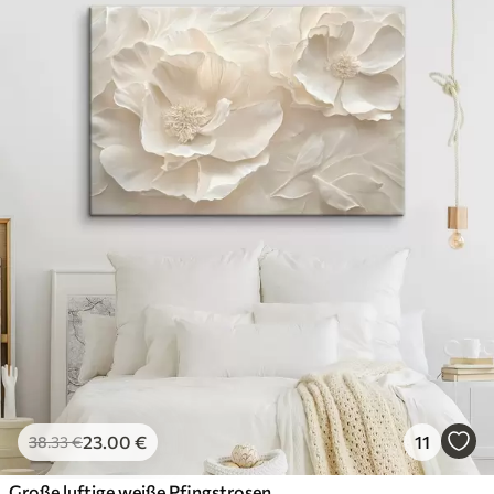
23
.00
€
11
38
.33
€
Große luftige weiße Pfingstrosen