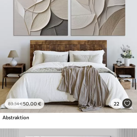
✓
Umweltfreundlich
50
.00
€
22
83
.34
€
Abstraktion