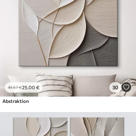
✗
Leinwandähnliche Oberfläche
✗
Umweltfreundlich
Künstliche Leinwand
Von
29
.00
€
✓
Lebendige, satte Farben
✓
Lichtecht
✓
Sichere, geruchlose Tinten
✓
Leinwandähnliche Oberfläche
✗
Umweltfreundlich
25
.00
€
30
41
.67
€
Öko-Premium
Von
36
.00
€
Abstraktion
✓
Lebendige, satte Farben
✓
Lichtecht
✓
Sichere, geruchlose Tinten
✓
Leinwandähnliche Oberfläche