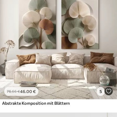
46
.00
€
5
76
.66
€
Abstrakte Komposition mit Blättern