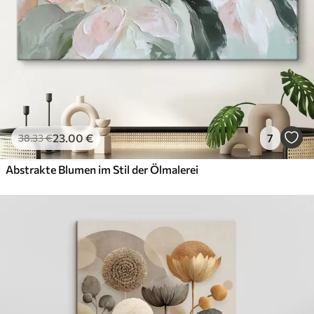
23
.00
€
7
38
.33
€
Abstrakte Blumen im Stil der Ölmalerei