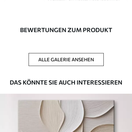
wie bei Künstlerleinwänden.
Eco-Premium
- hochwertige Leinwand
aus 100 % Baumwolle.
BEWERTUNGEN ZUM PRODUKT
Autor
UWALLS
Artikel Nummer
s46768
ALLE GALERIE ANSEHEN
Zusätzlich
Sie können eine Lackschicht hinzufügen.
Verfügbare Materialien
DAS KÖNNTE SIE AUCH INTERESSIEREN
Kunststoffgewebe
Von
23
.00
€
✓
Lebendige, satte Farben
✓
Lichtecht
✓
Sichere, geruchlose Tinten