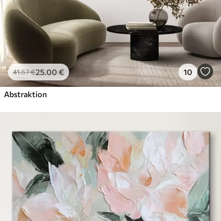
25
.00
€
10
41
.67
€
Abstraktion