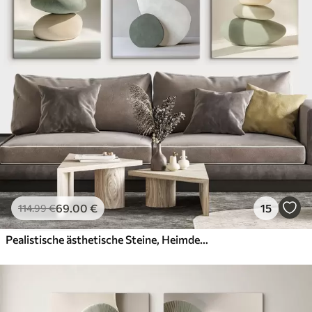
69
.00
€
15
114
.99
€
Pealistische ästhetische Steine, Heimdekoration, natürliche Beleuchtung