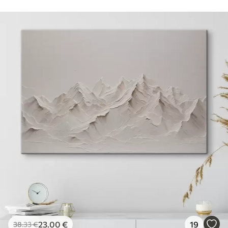
23
.00
€
19
38
.33
€