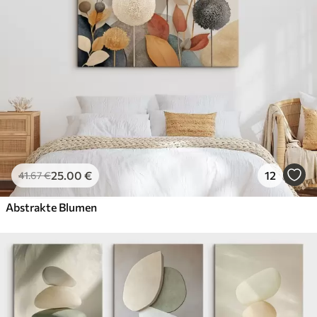
25
.00
€
12
41
.67
€
Abstrakte Blumen