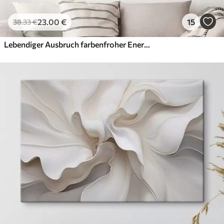
23
.00
€
15
38
.33
€
Lebendiger Ausbruch farbenfroher Energie