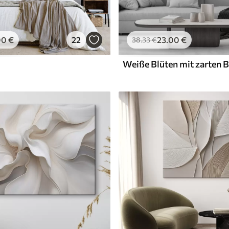
00
€
22
23
.00
€
38
.33
€