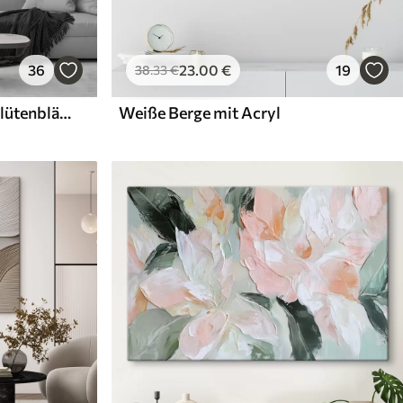
36
23
.00
€
19
38
.33
€
Weiße Blüten mit zarten Blütenblättern, angeordnet in einem wunderschönen Blumenmuster vor einem hellen Hintergrund
Weiße Berge mit Acryl