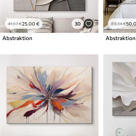
25
.00
€
30
50
.
41
.67
€
83
.34
€
Abstraktion
Abstraktion