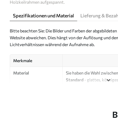
Holzkeilrahmen aufgespannt.
Spezifikationen und Material
Lieferung & Beza
Bitte beachten Sie: Die Bilder und Farben der abgebildeten 
Website abweichen. Dies hängt von der Auflösung und den
Lichtverhältnissen während der Aufnahme ab.
Merkmale
Material
Sie haben die Wahl zwischen 
Standard
- glattes, körnige
Oberfläche.
Premium
- ein mattes Mater
Eco-Premium
- hochwertig
B
Autor
UWALLS