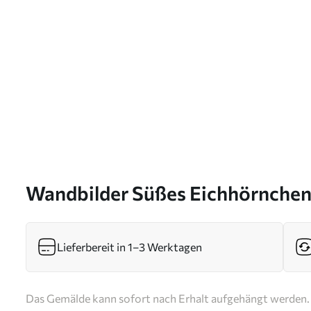
Wandbilder Süßes Eichhörnchen,
s46766
Lieferbereit in 1–3 Werktagen
Das Gemälde kann sofort nach Erhalt aufgehängt werden. 