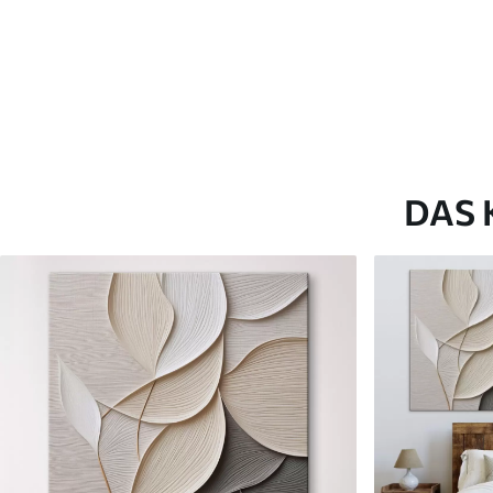
Artikel Nummer
s46766
Zusätzlich
Sie können eine Lackschicht
Verfügbare Materialien
DAS 
Kunststoffgewebe
Künstliche Leinwa
Von
23
.00
€
Von
29
.00
€
✓
✓
Lebendige, satte Farben
Lebendige, satte Farb
✓
✓
Lichtecht
Lichtecht
✓
✓
Sichere, geruchlose Tinten
Sichere, geruchlose T
✗
✓
Leinwandähnliche Oberfläche
Leinwandähnliche Obe
✗
✗
Umweltfreundlich
Umweltfreundlich