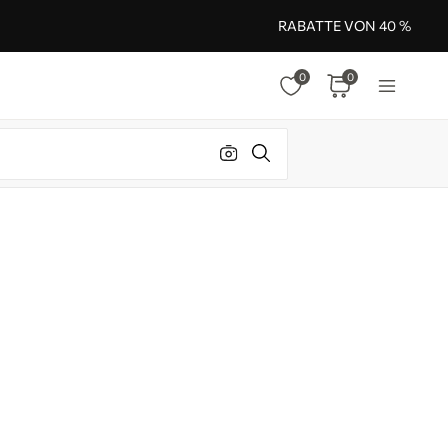
RABATTE VON 40 %
0
0