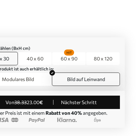
ählen (BxH cm)
HIT
x 30
40 x 60
60 x 90
80 x 120
rodukt ist auch erhältlich in:
Modulares Bild
Bild auf Leinwand
von
38
.33
23
.00
€
Nächster Schritt
er Preis ist mit einem
Rabatt von 40%
angegeben.