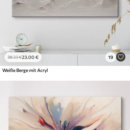
23
.00
€
19
38
.33
€
Weiße Berge mit Acryl