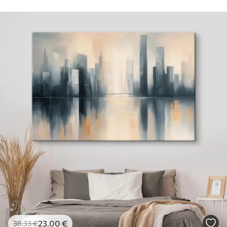
23
.00
€
38
.33
€