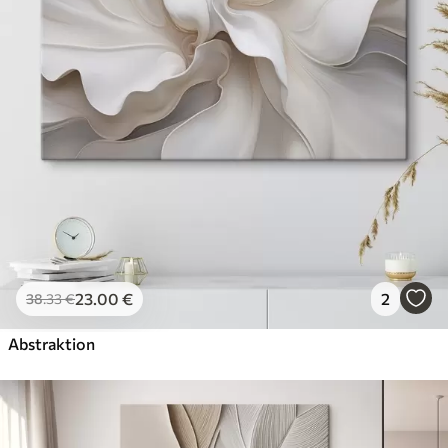
23
.00
€
2
38
.33
€
Abstraktion