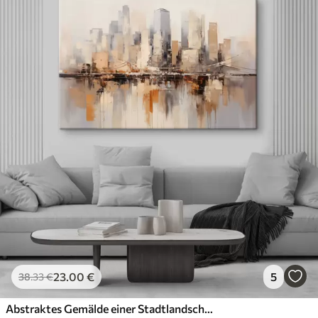
23
.00
€
5
38
.33
€
Abstraktes Gemälde einer Stadtlandschaft mit hohen Gebäuden in Braun-, Grau- und Weißtönen, die sich im Wasser spiegeln