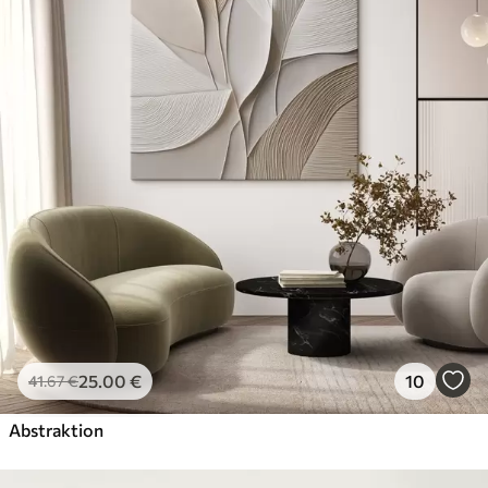
25
.00
€
10
41
.67
€
Abstraktion