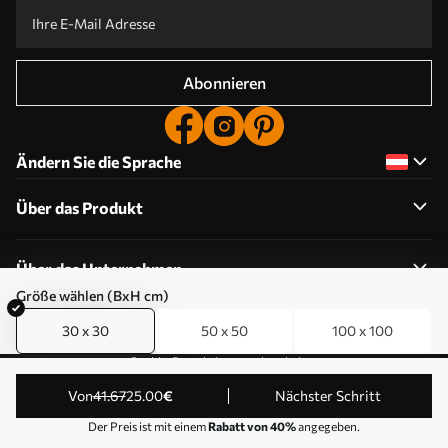
Abonnieren
Ändern Sie die Sprache
Über das Produkt
Über das Unternehmen
Größe wählen (BxH cm)
30 x 30
50 x 50
100 x 100
Cookie-Berechtigungen bearbeiten
© 2011-2026 Uwalls . Alle Rechte vorbehalten. Betrieben
von
41
.67
25
.00
€
Nächster Schritt
von KLW Sp. z o.o. VAT ID: PL9223057591.
Der Preis ist mit einem
Rabatt von 40%
angegeben.