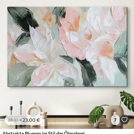
23
.00
€
7
38
.33
€
Abstrakte Blumen im Stil der Ölmalerei