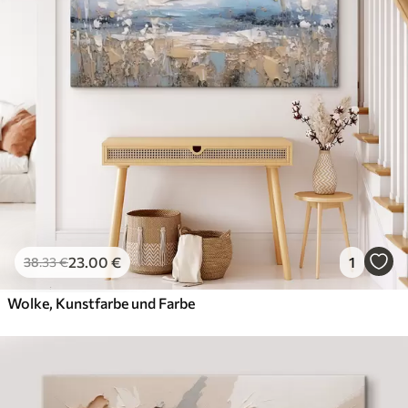
✗
Leinwandähnliche Oberfläche
✗
Umweltfreundlich
Künstliche Leinwand
Von
31
.00
€
✓
Lebendige, satte Farben
✓
Lichtecht
✓
Sichere, geruchlose Tinten
✓
Leinwandähnliche Oberfläche
✗
Umweltfreundlich
23
.00
€
1
38
.33
€
Öko-Premium
Von
39
.00
€
Wolke, Kunstfarbe und Farbe
✓
Lebendige, satte Farben
✓
Lichtecht
✓
Sichere, geruchlose Tinten
✓
Leinwandähnliche Oberfläche