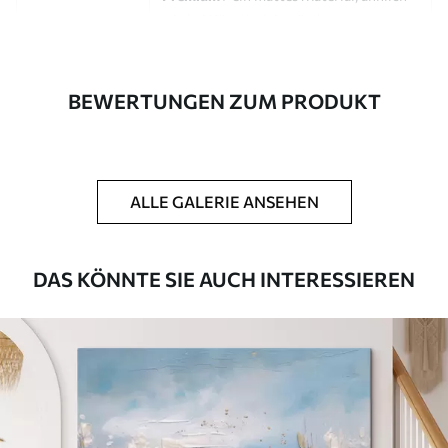
wie bei Künstlerleinwänden.
Eco-Premium
- hochwertige Leinwand
aus 100 % Baumwolle.
BEWERTUNGEN ZUM PRODUKT
Autor
UWALLS
Artikel Nummer
s46752
ALLE GALERIE ANSEHEN
Zusätzlich
Sie können eine Lackschicht hinzufügen.
Verfügbare Materialien
DAS KÖNNTE SIE AUCH INTERESSIEREN
Kunststoffgewebe
Von
25
.00
€
✓
Lebendige, satte Farben
✓
Lichtecht
✓
Sichere, geruchlose Tinten