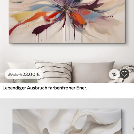
23
.00
€
15
38
.33
€
Lebendiger Ausbruch farbenfroher Energie