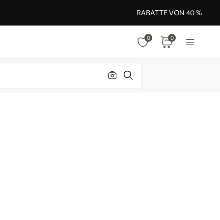
RABATTE VON 40 %
0
0