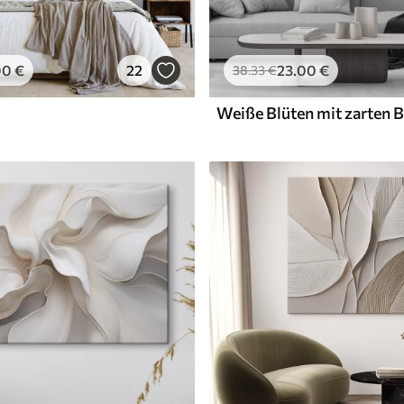
00
€
22
23
.00
€
38
.33
€