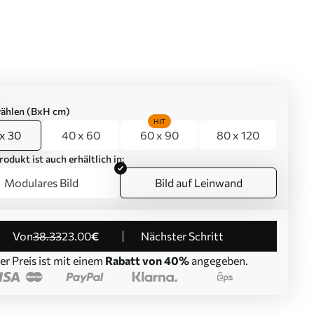
ählen (BxH cm)
HIT
x 30
40 x 60
60 x 90
80 x 120
rodukt ist auch erhältlich in:
Modulares Bild
Bild auf Leinwand
von
38
.33
23
.00
€
Nächster Schritt
er Preis ist mit einem
Rabatt von 40%
angegeben.