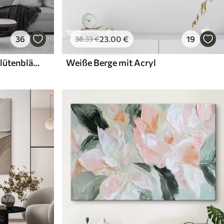
36
23
.00
€
19
38
.33
€
Weiße Blüten mit zarten Blütenblättern, angeordnet in einem wunderschönen Blumenmuster vor einem hellen Hintergrund
Weiße Berge mit Acryl