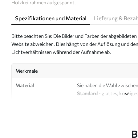
Holzkeilrahmen aufgespannt.
Spezifikationen und Material
Lieferung & Beza
Bitte beachten Sie: Die Bilder und Farben der abgebildeten 
Website abweichen. Dies hängt von der Auflösung und den
Lichtverhältnissen während der Aufnahme ab.
Merkmale
Material
Sie haben die Wahl zwischen 
Standard
- glattes, körnige
Oberfläche.
Premium
- ein mattes Mater
Eco-Premium
- hochwertig
B
Autor
UWALLS