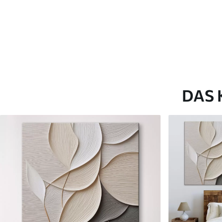
Artikel Nummer
s46438
Zusätzlich
Sie können eine Lackschicht
Verfügbare Materialien
DAS 
Kunststoffgewebe
Künstliche Leinwa
Von
23
.00
€
Von
29
.00
€
✓
✓
Lebendige, satte Farben
Lebendige, satte Farb
✓
✓
Lichtecht
Lichtecht
✓
✓
Sichere, geruchlose Tinten
Sichere, geruchlose T
✗
✓
Leinwandähnliche Oberfläche
Leinwandähnliche Obe
✗
✗
Umweltfreundlich
Umweltfreundlich