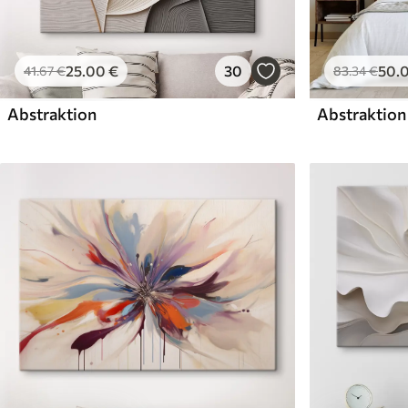
25
.00
€
30
50
.
41
.67
€
83
.34
€
Abstraktion
Abstraktion