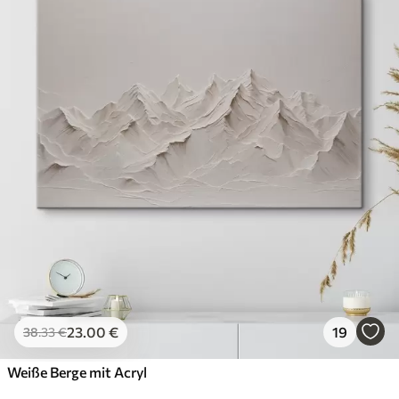
23
.00
€
19
38
.33
€
Weiße Berge mit Acryl