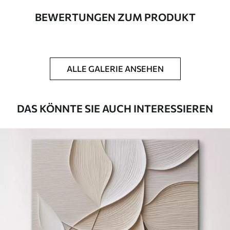
BEWERTUNGEN ZUM PRODUKT
Autor
UWALLS
Artikel Nummer
m01056
ALLE GALERIE ANSEHEN
Zusätzlich
Sie können eine Lackschicht hinzufügen.
Verfügbare Materialien
DAS KÖNNTE SIE AUCH INTERESSIEREN
Kunststoffgewebe
Von
46
.00
€
✓
Lebendige, satte Farben
✓
Lichtecht
✓
Sichere, geruchlose Tinten
✗
Leinwandähnliche Oberfläche
✗
Umweltfreundlich