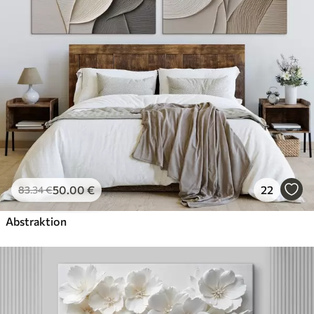
50
.00
€
22
83
.34
€
Abstraktion