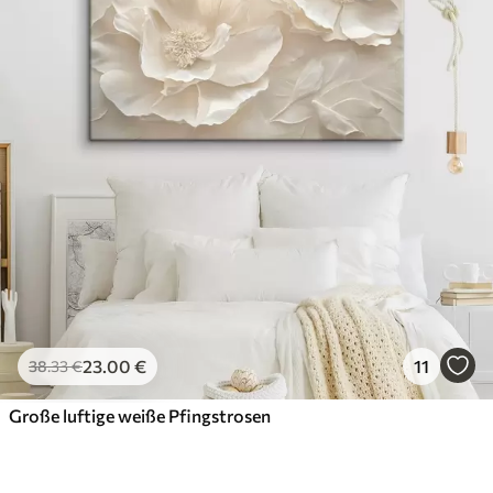
23
.00
€
11
38
.33
€
Große luftige weiße Pfingstrosen