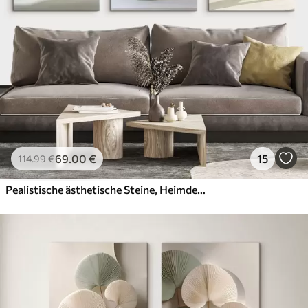
69
.00
€
15
114
.99
€
Pealistische ästhetische Steine, Heimdekoration, natürliche Beleuchtung