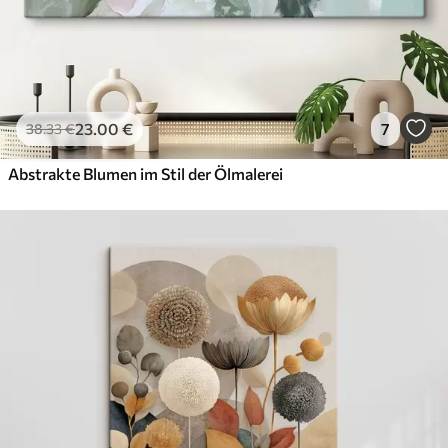
23
.00
€
7
38
.33
€
Abstrakte Blumen im Stil der Ölmalerei