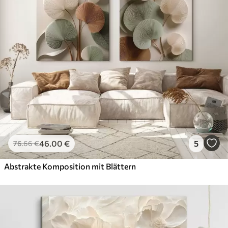
46
.00
€
5
76
.66
€
Abstrakte Komposition mit Blättern