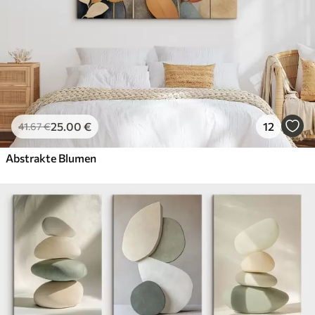
25
.00
€
12
41
.67
€
Abstrakte Blumen