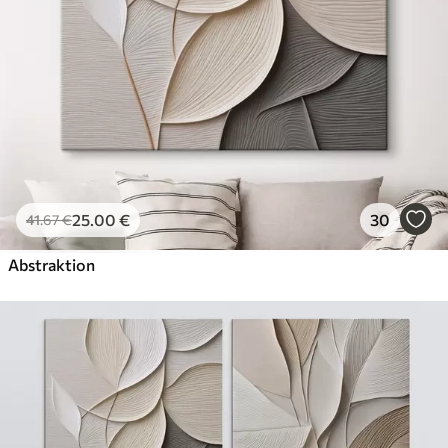
Künstliche Leinwand
Von
58
.00
€
✓
Lebendige, satte Farben
✓
Lichtecht
✓
Sichere, geruchlose Tinten
✓
Leinwandähnliche Oberfläche
✗
Umweltfreundlich
25
.00
€
30
41
.67
€
Öko-Premium
Von
72
.00
€
Abstraktion
✓
Lebendige, satte Farben
✓
Lichtecht
✓
Sichere, geruchlose Tinten
✓
Leinwandähnliche Oberfläche
✓
Umweltfreundlich