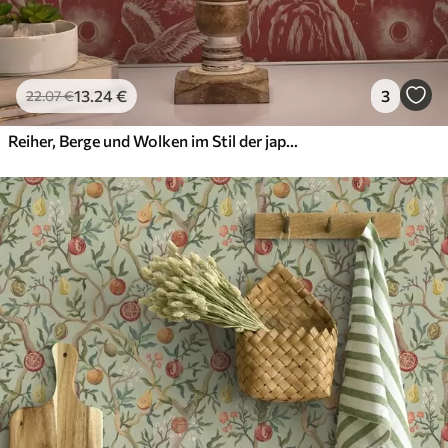
13
.24
€
3
22
.07
€
Reiher, Berge und Wolken im Stil der japanischen Gravur