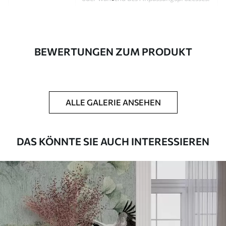
Autor
Design-Studio Uwalls
Artikel Nummer
a01023
BEWERTUNGEN ZUM PRODUKT
Fertigstellung
Seidenmatt.
Produktion
Auf Bestellung gedruckt und in Rollen
bis zu 50 cm Breite geliefert.
ALLE GALERIE ANSEHEN
Zusätzliche
Erhältlich mit Lackbeschichtung
Optionen
und/oder Tapetenkleber.
DAS KÖNNTE SIE AUCH INTERESSIEREN
Reinigung
Kann vorsichtig mit einem weichen
Schwamm gereinigt werden.
Fototapeten mit Lackbeschichtung
können mit Wasser gereinigt werden.
Methode der
Nahtlose Anwendung