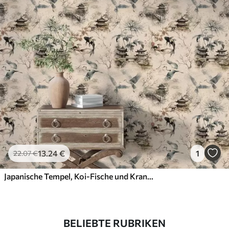
13
.24
€
1
22
.07
€
Japanische Tempel, Koi-Fische und Kraniche vor einem sanften Hintergrund
BELIEBTE RUBRIKEN