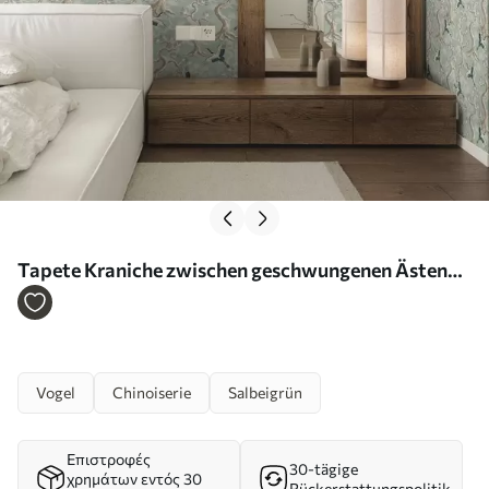
Tapete Kraniche zwischen geschwungenen Ästen
auf einem sanften, salbeifarbenen Hintergrund Nr.
a01023
Vogel
Chinoiserie
Salbeigrün
Επιστροφές
30-tägige
χρημάτων εντός 30
Rückerstattungspolitik