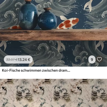
13
.24
€
9
22
.07
€
Koi-Fische schwimmen zwischen dramatischen Meereswellen