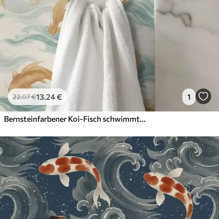
13
.24
€
1
22
.07
€
Bernsteinfarbener Koi-Fisch schwimmt in sanften türkisfarbenen Wellen