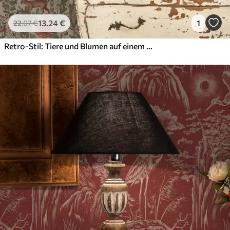
13
.24
€
1
22
.07
€
Retro-Stil: Tiere und Blumen auf einem Vintage-Hintergrund