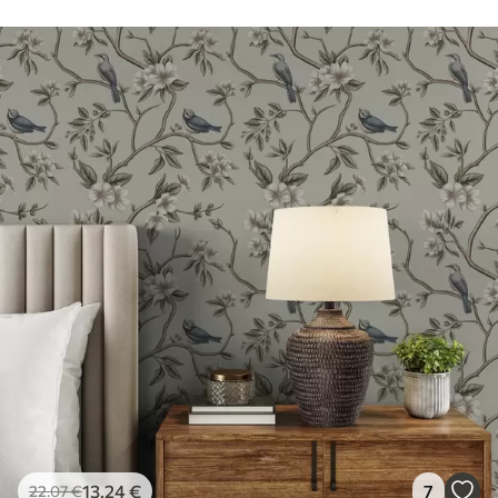
13
.24
€
7
22
.07
€