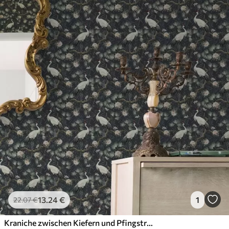
13
.24
€
1
22
.07
€
Kraniche zwischen Kiefern und Pfingstrosen auf dunklem Hintergrund