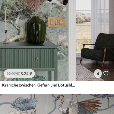
Anwendung
Verfügbare Materialien
Standard
45
.00
27
.00
€
/m²
Premium
56
.67
34
.00
€
/m²
13
.24
€
4
22
.07
€
Premium-Vinyl
65
.00
39
.00
€
/m²
Kraniche zwischen Kiefern und Lotusblumen vor einem ruhigen grünen Hintergrund