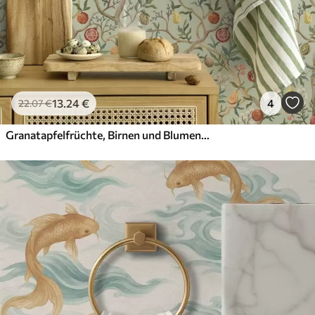
13
.24
€
4
22
.07
€
Granatapfelfrüchte, Birnen und Blumen auf einem blassgrünen Hintergrund