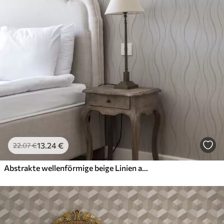
Anwendung
Verfügbare Materialien
Standard
45
.00
27
.00
€
/m²
Premium
56
.67
34
.00
€
/m²
13
.24
€
22
.07
€
Premium-Vinyl
65
.00
39
.00
€
/m²
Abstrakte wellenförmige beige Linien auf weißem Hintergrund