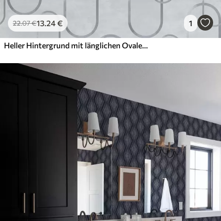
13
.24
€
1
22
.07
€
Heller Hintergrund mit länglichen Ovalen, graue Umrisse