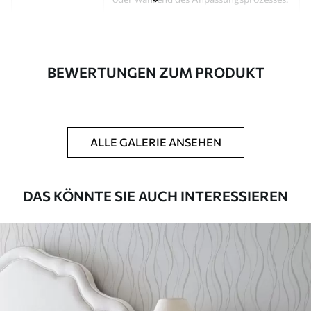
Autor
Design-Studio Uwalls
Artikel Nummer
a00981
BEWERTUNGEN ZUM PRODUKT
Fertigstellung
Seidenmatt.
Produktion
Auf Bestellung gedruckt und in Rollen
bis zu 50 cm Breite geliefert.
ALLE GALERIE ANSEHEN
Zusätzliche
Erhältlich mit Lackbeschichtung
Optionen
und/oder Tapetenkleber.
DAS KÖNNTE SIE AUCH INTERESSIEREN
Reinigung
Kann vorsichtig mit einem weichen
Schwamm gereinigt werden.
Fototapeten mit Lackbeschichtung
können mit Wasser gereinigt werden.
Methode der
Nahtlose Anwendung