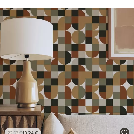
13
.24
€
22
.07
€