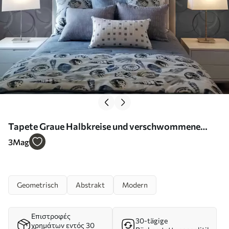
Tapete Graue Halbkreise und verschwommene
Kreise auf strukturiertem Hintergrund Nr. a00981
3
Mag
Geometrisch
Abstrakt
Modern
Επιστροφές
30-tägige
χρημάτων εντός 30