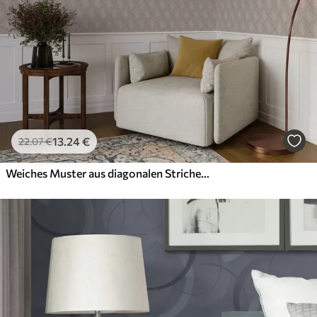
13
.24
€
22
.07
€
Weiches Muster aus diagonalen Strichen in Beigetönen