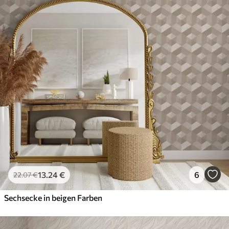
13
.24
€
6
22
.07
€
Sechsecke in beigen Farben