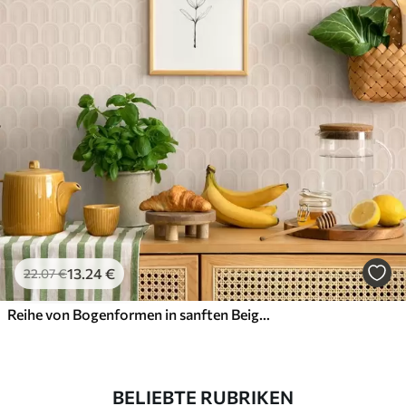
13
.24
€
22
.07
€
Reihe von Bogenformen in sanften Beigestreifen, Retro-Stimmung
BELIEBTE RUBRIKEN