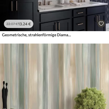
13
.24
€
22
.07
€
Geometrische, strahlenförmige Diamanten auf dunkelblauem Hintergrund