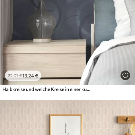
13
.24
€
22
.07
€
Halbkreise und weiche Kreise in einer kühlen grau-blauen Farbpalette