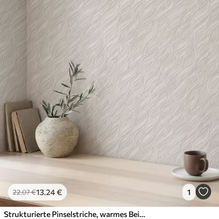
13
.24
€
1
22
.07
€
Strukturierte Pinselstriche, warmes Beige