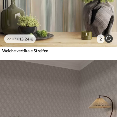
13
.24
€
2
22
.07
€
Weiche vertikale Streifen