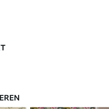
KT
IEREN