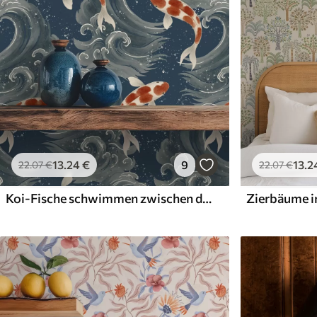
13
.24
€
9
13
.2
22
.07
€
22
.07
€
Koi-Fische schwimmen zwischen dramatischen Meereswellen
Zierbäume i