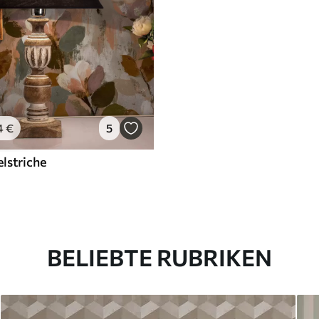
4
€
5
lstriche
BELIEBTE RUBRIKEN