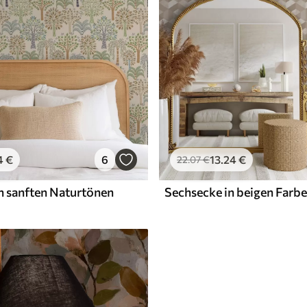
4
€
6
13
.24
€
22
.07
€
n sanften Naturtönen
Sechsecke in beigen Farb