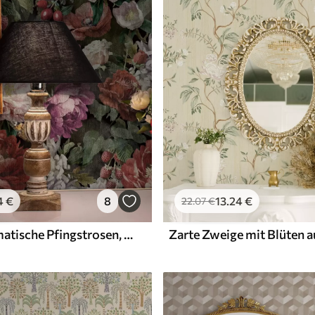
Premium-Vinyl
65
.00
39
.00
€
/m²
4
€
8
13
.24
€
22
.07
€
Dunkle, dramatische Pfingstrosen, Beeren und Schmetterling auf schwarzem Hintergrund