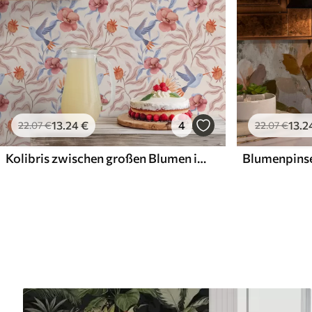
13
.24
€
4
13
.2
22
.07
€
22
.07
€
Kolibris zwischen großen Blumen in Rosa- und Blautönen
Blumenpinse