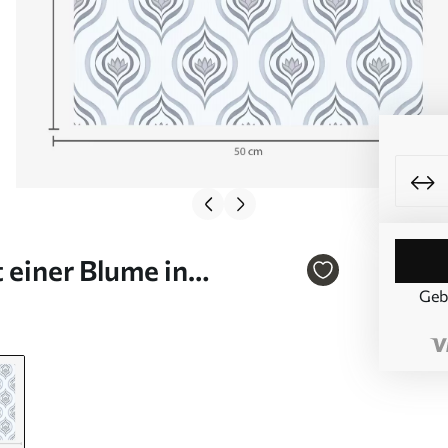
 einer Blume in
Geb