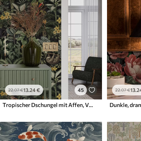
Verfügbare Materialien
Standard
Premium
45
.00
56
.67
27
.00
€
/m²
34
.00
€
/m²
13
.24
€
45
13
.2
22
.07
€
22
.07
€
Tropischer Dschungel mit Affen, Vögeln und dichtem Blattwerk