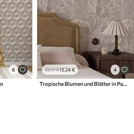
6
13
.24
€
4
22
.07
€
en
Tropische Blumen und Blätter in Pastellfarben