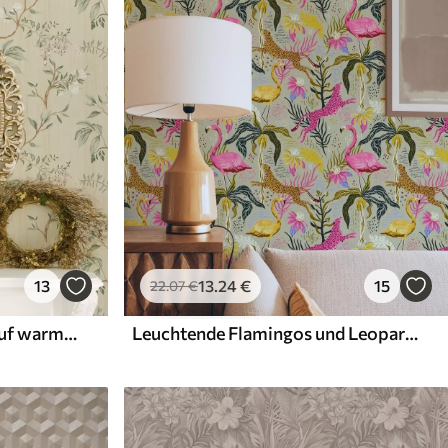
13
13
.24
€
15
22
.07
€
Zarte Zweige mit Blüten auf warmem Cremehintergrund
Leuchtende Flamingos und Leoparden zwischen tropischen Pflanzen