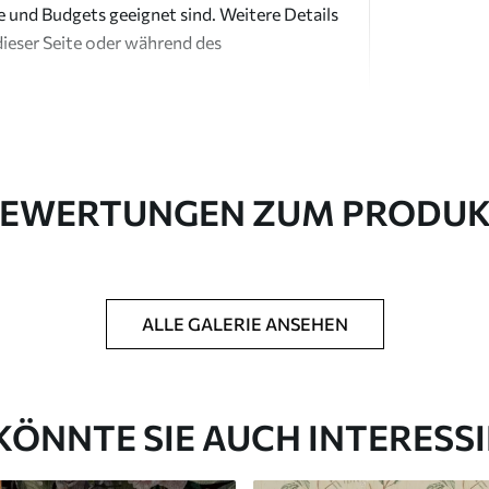
e und Budgets geeignet sind. Weitere Details
dieser Seite oder während des
EWERTUNGEN ZUM PRODU
in Rollen bis zu 50 cm Breite geliefert.
ALLE GALERIE ANSEHEN
htung und/oder Tapetenkleber.
 weichen Schwamm gereinigt werden.
ichtung können mit Wasser gereinigt werden.
KÖNNTE SIE AUCH INTERESS