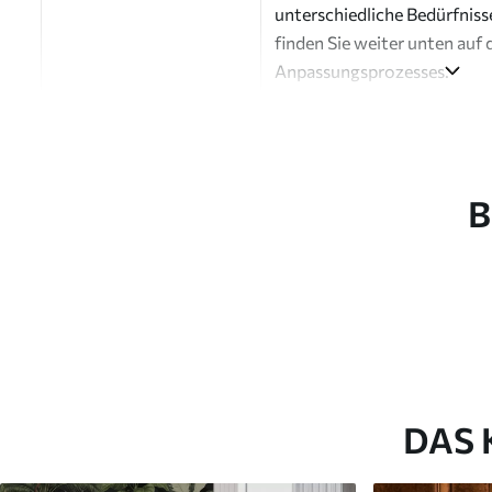
unterschiedliche Bedürfniss
finden Sie weiter unten auf 
Anpassungsprozesses.
Autor
Design-Studio Uwalls
Artikel Nummer
a00977v3
B
Fertigstellung
Seidenmatt.
Produktion
Auf Bestellung gedruckt und 
Zusätzliche Optionen
Erhältlich mit Lackbeschic
Reinigung
Kann vorsichtig mit einem
Fototapeten mit Lackbesch
DAS 
Methode der
Nahtlose Anwendung
Anwendung