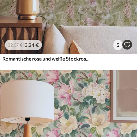
13
.24
€
5
22
.07
€
Romantische rosa und weiße Stockrosen auf gedämpftem Grün