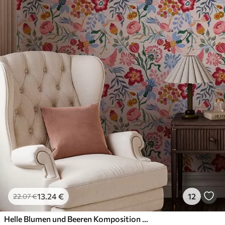
13
.24
€
12
22
.07
€
Helle Blumen und Beeren Komposition mit Papageien