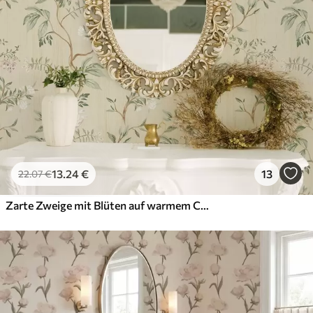
13
.24
€
13
22
.07
€
Zarte Zweige mit Blüten auf warmem Cremehintergrund