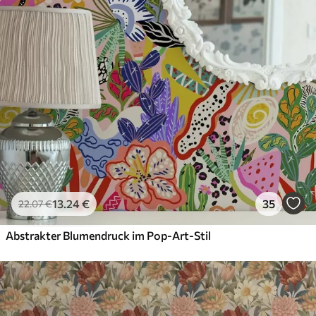
Anwendung
Verfügbare Materialien
Standard
45
.00
27
.00
€
/m²
Premium
56
.67
34
.00
€
/m²
13
.24
€
35
22
.07
€
Premium-Vinyl
65
.00
39
.00
€
/m²
Abstrakter Blumendruck im Pop-Art-Stil