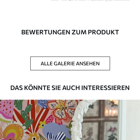
Autor
Design-Studio Uwalls
Artikel Nummer
a00954
BEWERTUNGEN ZUM PRODUKT
Fertigstellung
Seidenmatt.
Produktion
Auf Bestellung gedruckt und in Rollen
bis zu 50 cm Breite geliefert.
ALLE GALERIE ANSEHEN
Zusätzliche
Erhältlich mit Lackbeschichtung
Optionen
und/oder Tapetenkleber.
DAS KÖNNTE SIE AUCH INTERESSIEREN
Reinigung
Kann vorsichtig mit einem weichen
Schwamm gereinigt werden.
Fototapeten mit Lackbeschichtung
können mit Wasser gereinigt werden.
Methode der
Nahtlose Anwendung