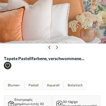
Tapete Pastellfarbene, verschwommene
Pinselblumen, sanfte Farbpalette Nr. a00954
Blumen-
Pastell
Aquarell
Botanisch
Επιστροφές
30-tägige
χρημάτων εντός 30
Rückerstattungspolitik