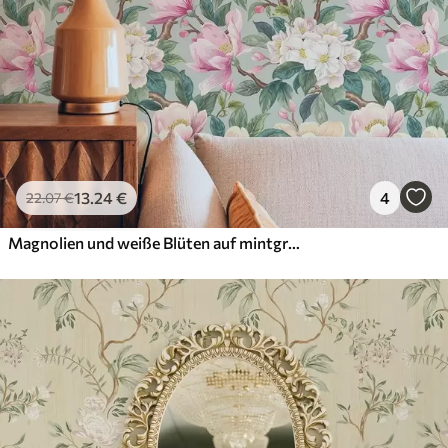
13
.24
€
4
22
.07
€
Magnolien und weiße Blüten auf mintgrauem Hintergrund