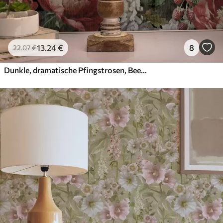
13
.24
€
8
22
.07
€
Dunkle, dramatische Pfingstrosen, Beeren und Schmetterling auf schwarzem Hintergrund