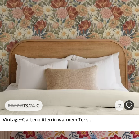
13
.24
€
2
22
.07
€
Vintage-Gartenblüten in warmem Terrakotta und Pfirsich