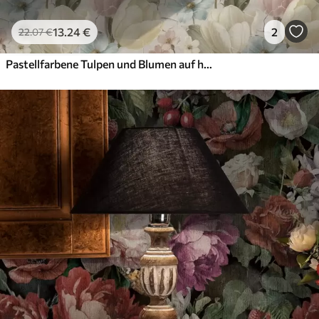
13
.24
€
2
22
.07
€
Pastellfarbene Tulpen und Blumen auf hellem, rissigem Hintergrund