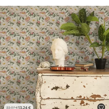
13
.24
€
22
.07
€