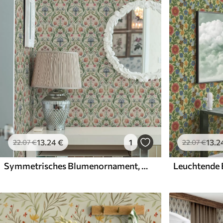
Verfügbare Materialien
Standard
Premium
45
.00
56
.67
27
.00
€
/m²
34
.00
€
/m²
13
.24
€
1
13
.2
22
.07
€
22
.07
€
Symmetrisches Blumenornament, Terrakotta und Grün