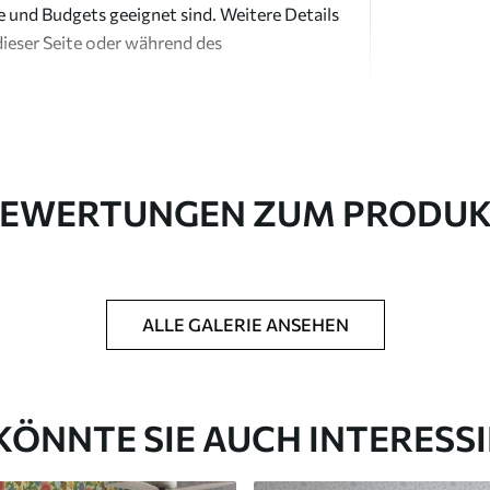
e und Budgets geeignet sind. Weitere Details
dieser Seite oder während des
EWERTUNGEN ZUM PRODU
in Rollen bis zu 50 cm Breite geliefert.
ALLE GALERIE ANSEHEN
htung und/oder Tapetenkleber.
 weichen Schwamm gereinigt werden.
ichtung können mit Wasser gereinigt werden.
KÖNNTE SIE AUCH INTERESS