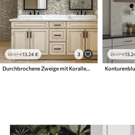
13
.24
€
3
13
.2
22
.07
€
22
.07
€
Durchbrochene Zweige mit Korallenblüten, florales Muster