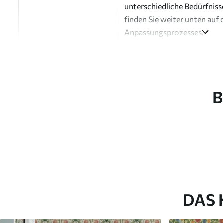
unterschiedliche Bedürfniss
finden Sie weiter unten auf 
Anpassungsprozesses.
Autor
Design-Studio Uwalls
Artikel Nummer
a00933
B
Fertigstellung
Seidenmatt.
Produktion
Auf Bestellung gedruckt und 
Zusätzliche Optionen
Erhältlich mit Lackbeschic
Reinigung
Kann vorsichtig mit einem
Fototapeten mit Lackbesch
DAS 
Methode der
Nahtlose Anwendung
Anwendung