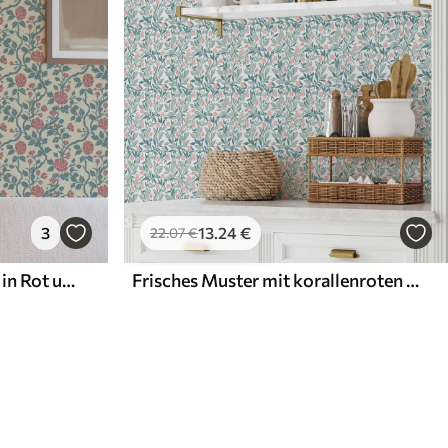
3
13
.24
€
22
.07
€
Retro-Muster mit Blumen in Rot und Grün
Frisches Muster mit korallenroten Blumen und Blättern