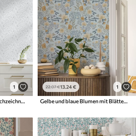
1
13
.24
€
1
22
.07
€
Feine blaue Blumen in Strichzeichnung auf cremefarbenem Hintergrund
Gelbe und blaue Blumen mit Blättern auf himmelblauem Hintergrund