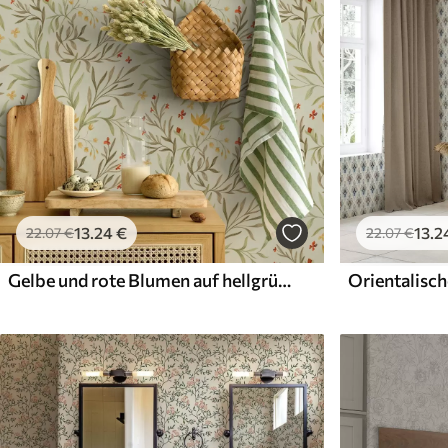
13
.24
€
13
.2
22
.07
€
22
.07
€
Gelbe und rote Blumen auf hellgrünem Hintergrund