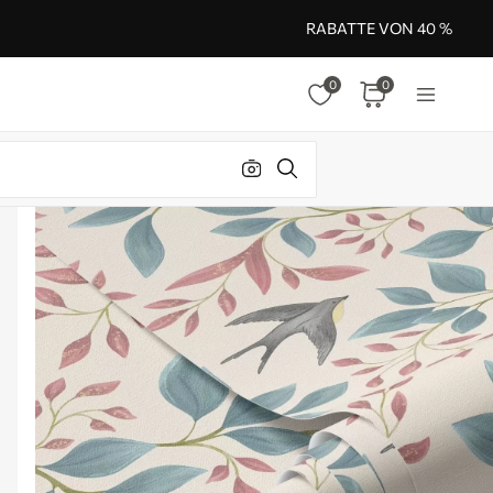
RABATTE VON 40 %
0
0