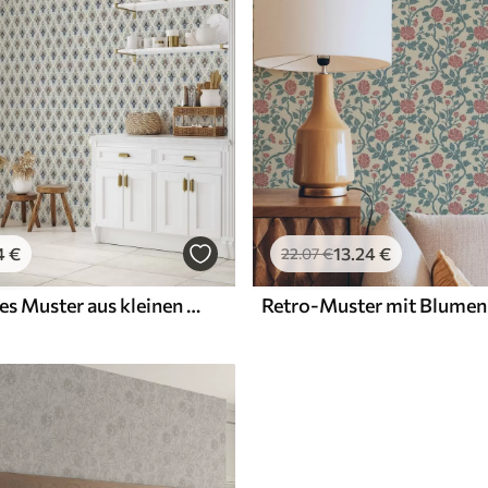
4
€
13
.24
€
22
.07
€
Orientalisches Muster aus kleinen Fliesen in einer Blau-Sand-Farbpalette