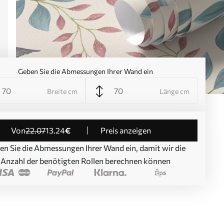
Geben Sie die Abmessungen Ihrer Wand ein
Breite cm
Länge cm
von
22
.07
13
.24
€
Preis anzeigen
en Sie die Abmessungen Ihrer Wand ein, damit wir die
Anzahl der benötigten Rollen berechnen können