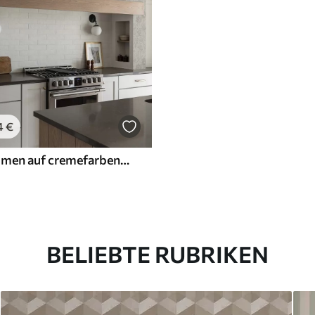
4
€
Konturenblumen auf cremefarbenem Hintergrund, zartes Blumenmuster
BELIEBTE RUBRIKEN