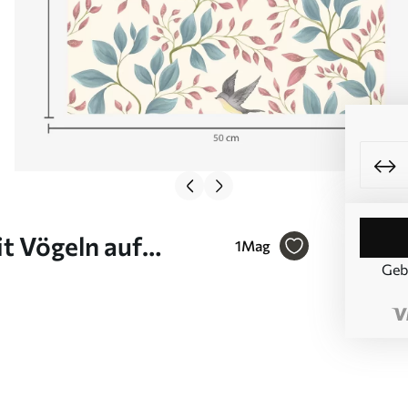
t Vögeln auf
1
Mag
Geb
. a00933