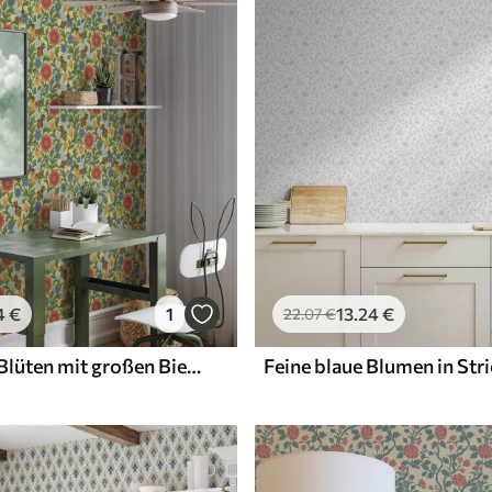
Premium-Vinyl
65
.00
39
.00
€
/m²
4
€
1
13
.24
€
22
.07
€
Leuchtende Blüten mit großen Bienen