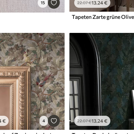
13
.24
€
15
22
.07
€
Tapeten Zarte grüne Oliv
4
€
13
.24
€
4
22
.07
€