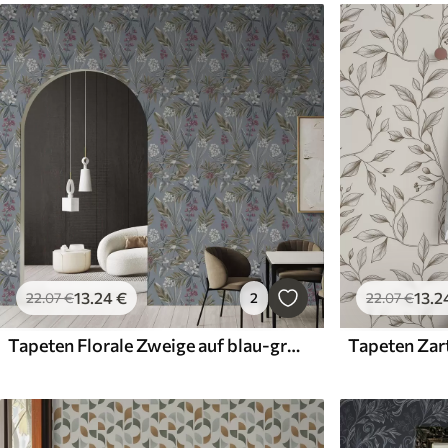
13
.24
€
13
.2
22
.07
€
2
22
.07
€
Tapeten Florale Zweige auf blau-grauem Hintergrund
Tapeten Zar