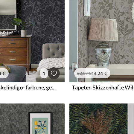
4
€
13
.24
€
1
22
.07
€
Tapeten Dunkelindigo-farbene, gewellte Blätter mit handgezeichneten Schattierungen