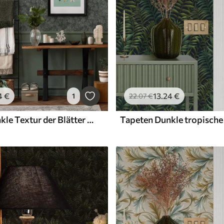
4
€
13
.24
€
1
22
.07
€
Tapeten Dunkle Textur der Blätter mit Eicheln in tiefem Grün