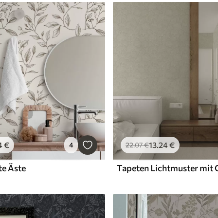
4
€
13
.24
€
4
22
.07
€
te Äste