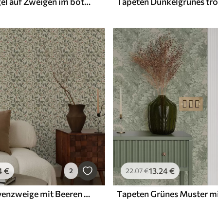
Tapeten Vögel auf Zweigen im botanischen Vintage-Stil
4
€
13
.24
€
2
22
.07
€
Tapeten Olivenzweige mit Beeren auf warmem, hellem Hintergrund