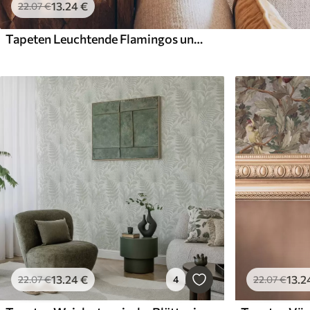
13
.24
€
22
.07
€
Tapeten Leuchtende Flamingos und Leoparden zwischen tropischen Pflanzen
13
.24
€
13
.2
22
.07
€
4
22
.07
€