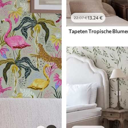
13
.24
€
22
.07
€