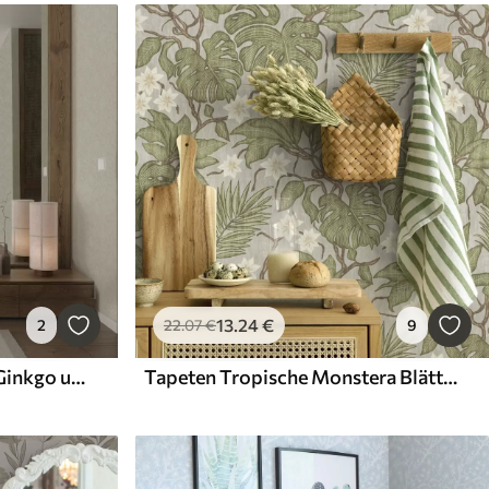
13
.24
€
2
22
.07
€
9
Tapeten Lichtmuster mit Ginkgo und Pfingstrosen
Tapeten Tropische Monstera Blätter und Blüten auf einem grauen Hintergrund