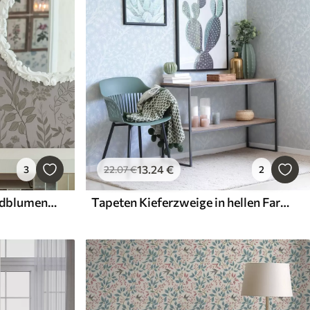
13
.24
€
3
22
.07
€
2
Tapeten Skizzenhafte Wildblumen in Naturtönen
Tapeten Kieferzweige in hellen Farbtönen auf blauem Hintergrund