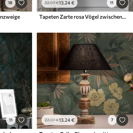
13
.24
€
18
22
.07
€
11
enzweige
Tapeten Zarte rosa Vögel zwischen Palmblättern
13
.24
€
11
22
.07
€
7