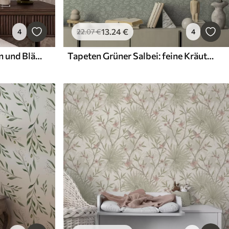
13
.24
€
4
22
.07
€
4
Tapeten Tropische Blumen und Blätter in Pastellfarben
Tapeten Grüner Salbei: feine Kräuter und Blütenstände, zartes Muster