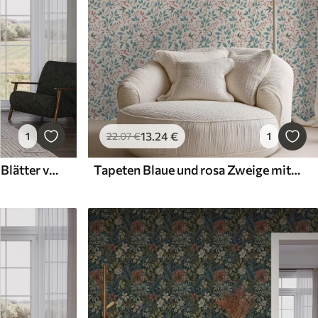
13
.24
€
1
22
.07
€
1
Tapeten Dunkle tropische Blätter vor einem dunklen Hintergrund
Tapeten Blaue und rosa Zweige mit Vögeln auf cremefarbenem Hintergrund