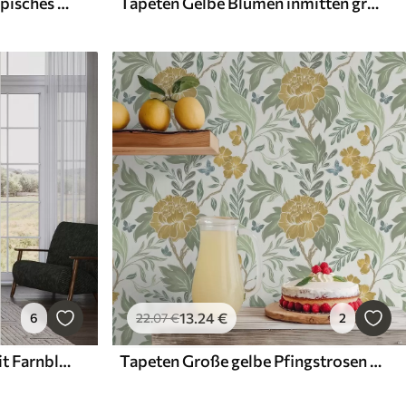
Tapeten Dunkelgrünes tropisches Laub mit blauen Akzenten
Tapeten Gelbe Blumen inmitten grüner Blattstruktur
13
.24
€
6
22
.07
€
2
Tapeten Grünes Muster mit Farnblättern
Tapeten Große gelbe Pfingstrosen und Grünpflanzen auf hellem Hintergrund