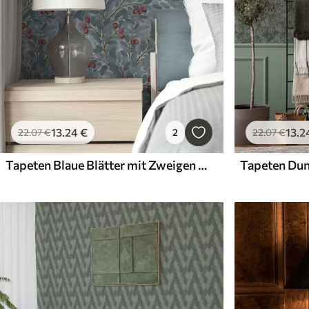
13
.24
€
13
.2
22
.07
€
2
22
.07
€
Tapeten Blaue Blätter mit Zweigen von roten Beeren