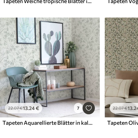
Tapeten Weiche tropische Blätter in Hellgrau auf Leinenstruktur
13
.24
€
13
.2
22
.07
€
7
22
.07
€
Tapeten Aquarellierte Blätter in kalten Farbtönen, minimalistisches Design