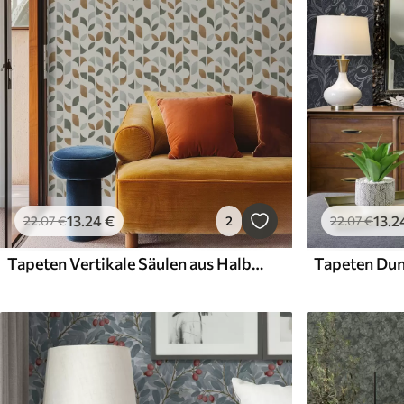
13
.24
€
13
.2
22
.07
€
2
22
.07
€
Tapeten Vertikale Säulen aus Halbkreisen und Blättern, grün-terrakottafarben