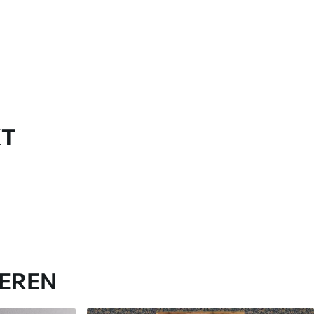
KT
IEREN