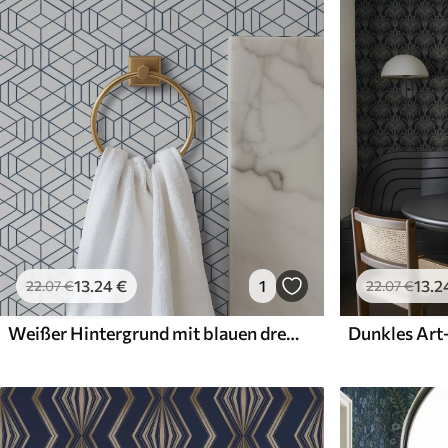
Verfügbare Materialien
Standard
Premium
45
.00
56
.67
27
.00
€
/m²
34
.00
€
/m²
13
.24
€
1
13
.2
22
.07
€
22
.07
€
Weißer Hintergrund mit blauen dreidimensionalen geometrischen Würfeln