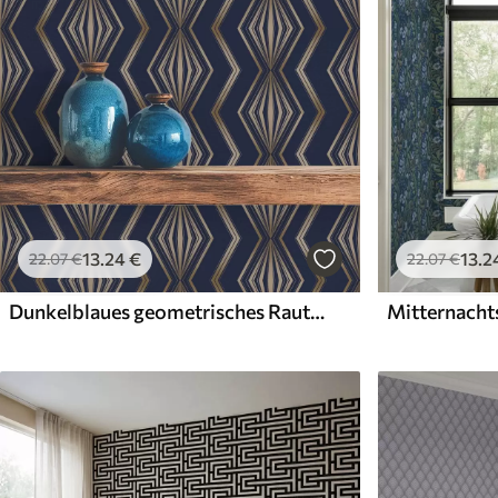
13
.24
€
13
.2
22
.07
€
22
.07
€
Dunkelblaues geometrisches Rautenmuster