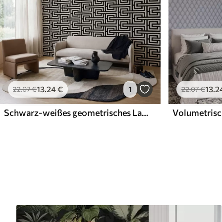
13
.24
€
1
13
.2
22
.07
€
22
.07
€
Schwarz-weißes geometrisches Labyrinthmuster