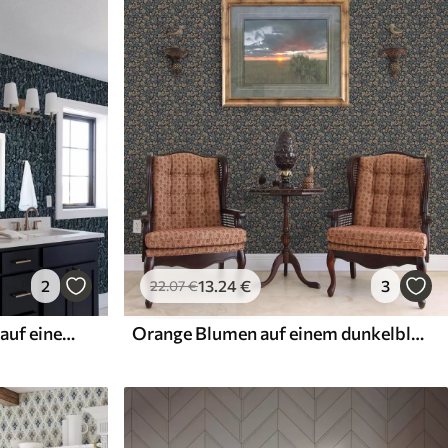
2
13
.24
€
3
22
.07
€
Weiße und blaue Pflanzen auf einem dunklen Hintergrund
Orange Blumen auf einem dunkelblauen Hintergrund im Vintage-Stil