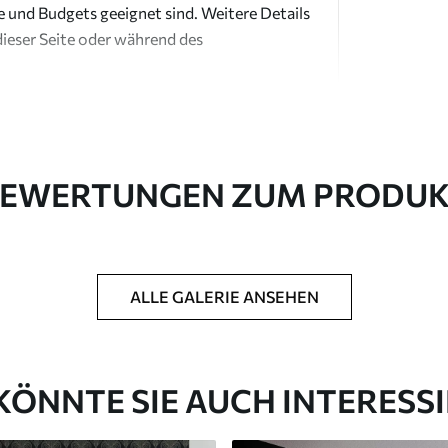
e und Budgets geeignet sind. Weitere Details
dieser Seite oder während des
EWERTUNGEN ZUM PRODU
in Rollen bis zu 50 cm Breite geliefert.
ALLE GALERIE ANSEHEN
htung und/oder Tapetenkleber.
 weichen Schwamm gereinigt werden.
ichtung können mit Wasser gereinigt werden.
KÖNNTE SIE AUCH INTERESS