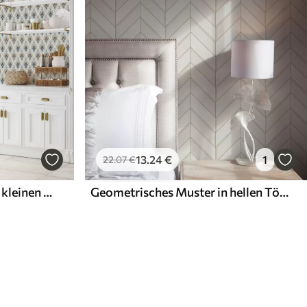
13
.24
€
1
22
.07
€
Orientalisches Muster aus kleinen Fliesen in einer Blau-Sand-Farbpalette
Geometrisches Muster in hellen Tönen mit Linien