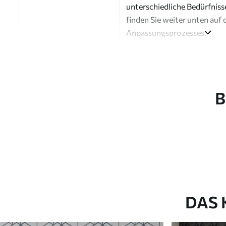
unterschiedliche Bedürfniss
finden Sie weiter unten auf 
Anpassungsprozesses.
Autor
Design-Studio Uwalls
Artikel Nummer
a00925
B
Fertigstellung
Seidenmatt.
Produktion
Auf Bestellung gedruckt und 
Zusätzliche Optionen
Erhältlich mit Lackbeschic
Reinigung
Kann vorsichtig mit einem
Fototapeten mit Lackbesch
DAS 
Methode der
Nahtlose Anwendung
Anwendung