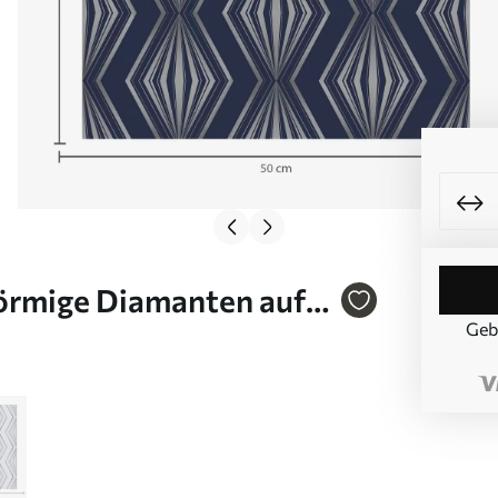
förmige Diamanten auf
Geb
a00925