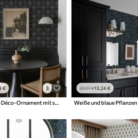
Premium-Vinyl
65
.00
39
.00
€
/m²
4
€
3
13
.24
€
22
.07
€
Dunkles Art-Déco-Ornament mit stilisierten Pflanzen