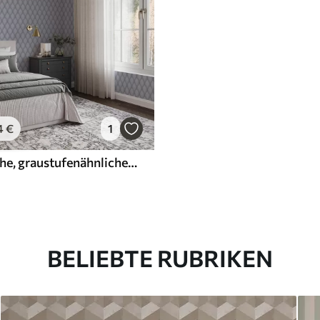
4
€
1
Volumetrische, graustufenähnliche Bögen mit sanftem Farbverlauf
BELIEBTE RUBRIKEN