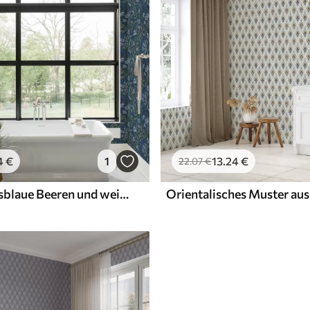
4
€
1
13
.24
€
22
.07
€
Mitternachtsblaue Beeren und weiße Blüten in dichtem Laub