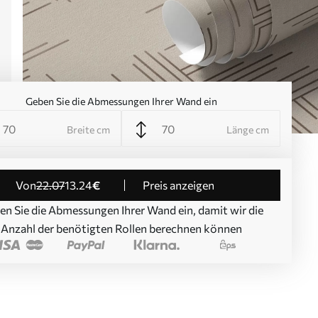
Geben Sie die Abmessungen Ihrer Wand ein
Breite cm
Länge cm
von
22
.07
13
.24
€
Preis anzeigen
en Sie die Abmessungen Ihrer Wand ein, damit wir die
Anzahl der benötigten Rollen berechnen können