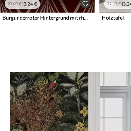
13
.24
€
13
.2
22
.07
€
22
.07
€
Burgunderroter Hintergrund mit rhythmischen Rauten und Zickzacklinien
Holztafel