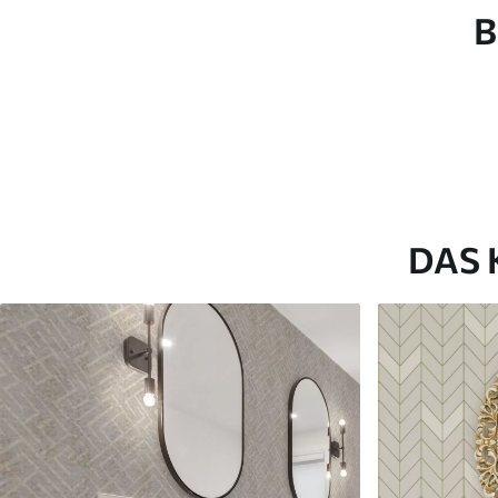
B
Fertigstellung
Seidenmatt.
Produktion
Auf Bestellung gedruckt und 
Zusätzliche Optionen
Erhältlich mit Lackbeschic
Reinigung
Kann vorsichtig mit einem
Fototapeten mit Lackbesch
DAS 
Methode der
Nahtlose Anwendung
Anwendung
Verfügbare Materialien
Standard
Premium
45
.00
56
.67
27
.00
€
/m²
34
.00
€
/m²