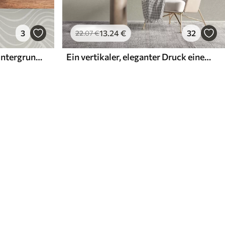
3
13
.24
€
32
22
.07
€
Wellen auf grau-olivem Hintergrund mit Stoffstruktur
Ein vertikaler, eleganter Druck einer gepunkteten Girlande auf einem beigefarbenen, strukturierten Hintergrund, der ein Gefühl von Tiefe und Bewegung vermittelt