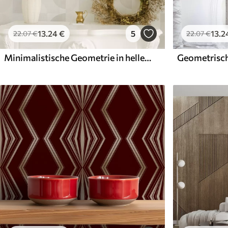
13
.24
€
5
13
.2
22
.07
€
22
.07
€
Minimalistische Geometrie in heller Creme-Palette