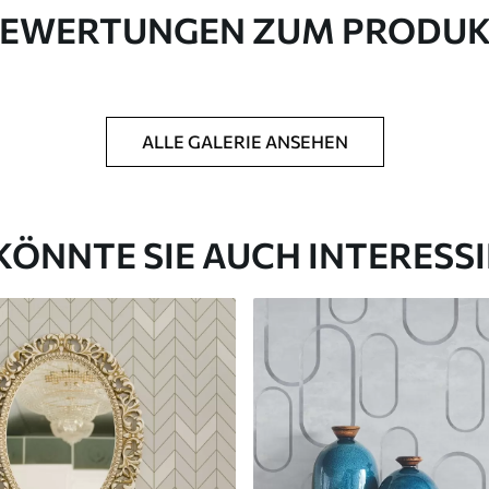
EWERTUNGEN ZUM PRODU
in Rollen bis zu 50 cm Breite geliefert.
ALLE GALERIE ANSEHEN
htung und/oder Tapetenkleber.
 weichen Schwamm gereinigt werden.
ichtung können mit Wasser gereinigt werden.
KÖNNTE SIE AUCH INTERESS
Premium-Vinyl
65
.00
39
.00
€
/m²