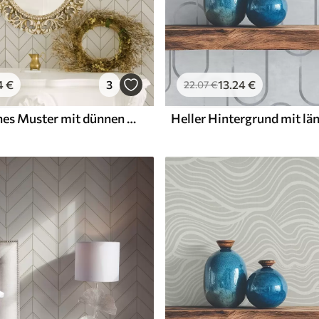
4
€
3
13
.24
€
22
.07
€
Geometrisches Muster mit dünnen Linien