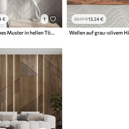
4
€
1
13
.24
€
22
.07
€
Geometrisches Muster in hellen Tönen mit Linien