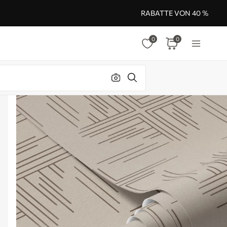
RABATTE VON 40 %
0
0