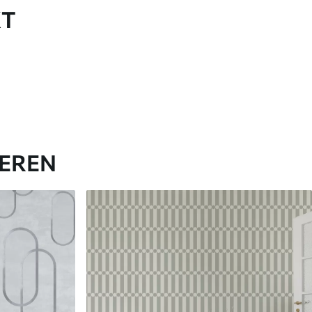
KT
IEREN