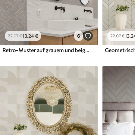
13
.24
€
6
13
.2
22
.07
€
22
.07
€
Retro-Muster auf grauem und beigem Hintergrund