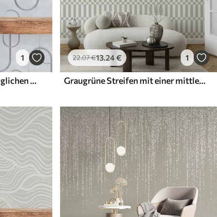
1
13
.24
€
1
22
.07
€
Heller Hintergrund mit länglichen Ovalen, graue Umrisse
Graugrüne Streifen mit einer mittleren Reihe von Kreisen