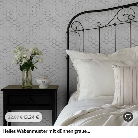
13
.24
€
22
.07
€
Helles Wabenmuster mit dünnen grauen Konturen