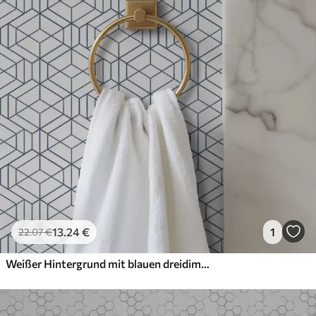
Methode der
Nahtlose Anwendung
Anwendung
Verfügbare Materialien
Standard
45
.00
27
.00
€
/m²
Premium
56
.67
34
.00
€
/m²
13
.24
€
1
22
.07
€
Premium-Vinyl
65
.00
39
.00
€
/m²
Weißer Hintergrund mit blauen dreidimensionalen geometrischen Würfeln