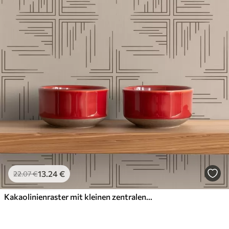
13
.24
€
22
.07
€
Kakaolinienraster mit kleinen zentralen Kreuzen, beige