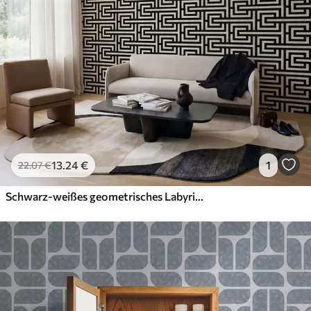
13
.24
€
1
22
.07
€
Schwarz-weißes geometrisches Labyrinthmuster