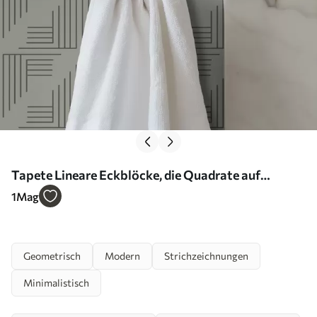
Tapete Lineare Eckblöcke, die Quadrate auf
warmem Grau bilden Nr. a00907
1
Mag
Geometrisch
Modern
Strichzeichnungen
Minimalistisch