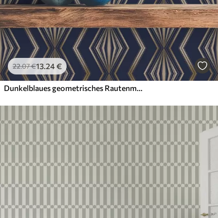
13
.24
€
22
.07
€
Dunkelblaues geometrisches Rautenmuster