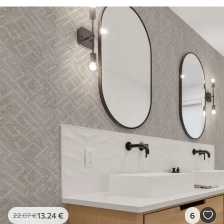
13
.24
€
6
22
.07
€