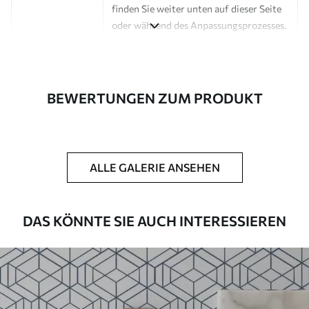
finden Sie weiter unten auf dieser Seite
oder während des Anpassungsprozesses.
Autor
Design-Studio Uwalls
Artikel Nummer
a00907
BEWERTUNGEN ZUM PRODUKT
Fertigstellung
Seidenmatt.
Produktion
Auf Bestellung gedruckt und in Rollen
bis zu 50 cm Breite geliefert.
ALLE GALERIE ANSEHEN
Zusätzliche
Erhältlich mit Lackbeschichtung
Optionen
und/oder Tapetenkleber.
DAS KÖNNTE SIE AUCH INTERESSIEREN
Reinigung
Kann vorsichtig mit einem weichen
Schwamm gereinigt werden.
Fototapeten mit Lackbeschichtung
können mit Wasser gereinigt werden.