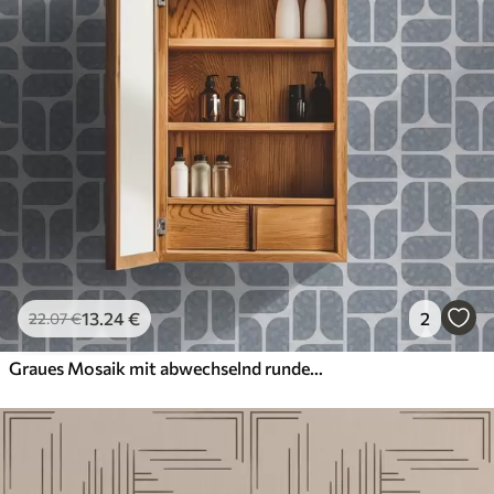
13
.24
€
2
22
.07
€
Graues Mosaik mit abwechselnd runden und rechteckigen Formen