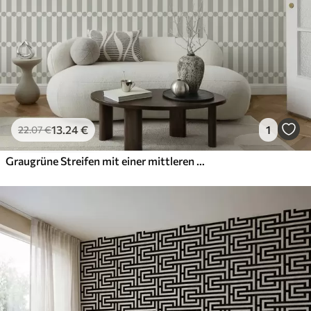
13
.24
€
1
22
.07
€
Graugrüne Streifen mit einer mittleren Reihe von Kreisen