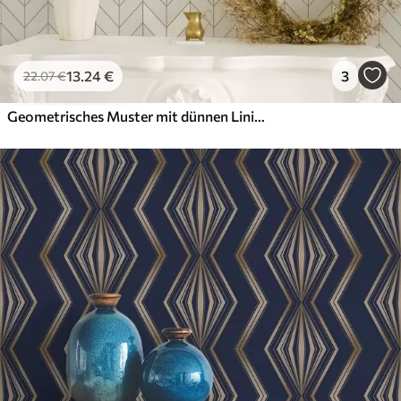
13
.24
€
3
22
.07
€
Geometrisches Muster mit dünnen Linien