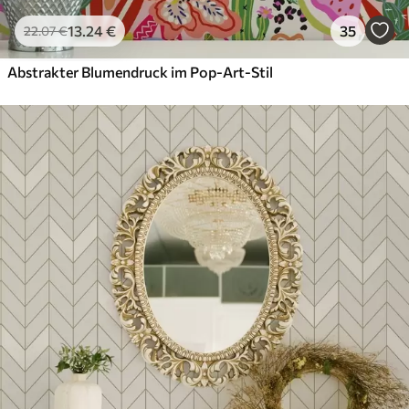
13
.24
€
35
22
.07
€
Abstrakter Blumendruck im Pop-Art-Stil