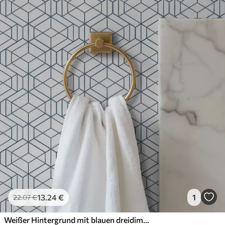
13
.24
€
1
22
.07
€
Weißer Hintergrund mit blauen dreidimensionalen geometrischen Würfeln