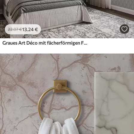
13
.24
€
22
.07
€
Graues Art Déco mit fächerförmigen Formen