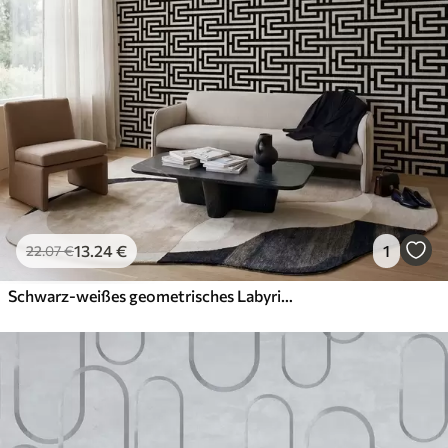
13
.24
€
1
22
.07
€
Schwarz-weißes geometrisches Labyrinthmuster