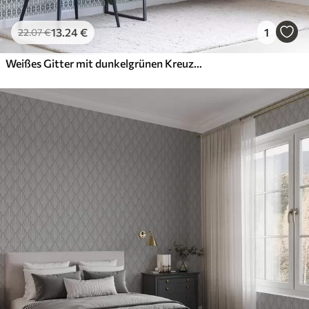
13
.24
€
1
22
.07
€
Weißes Gitter mit dunkelgrünen Kreuzen, geometrisches Muster