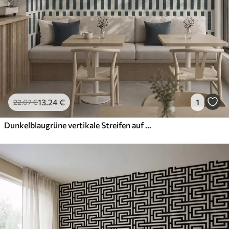
13
.24
€
1
22
.07
€
Dunkelblaugrüne vertikale Streifen auf hellem Hintergrund