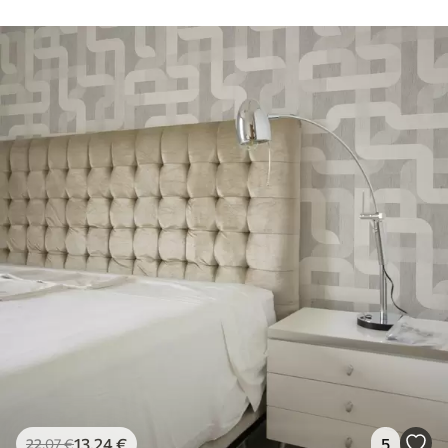
13
.24
€
5
22
.07
€