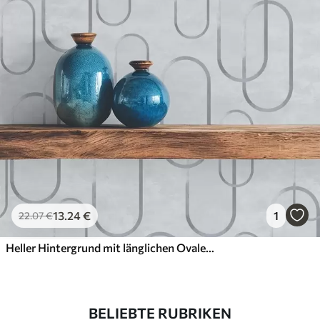
13
.24
€
1
22
.07
€
Heller Hintergrund mit länglichen Ovalen, graue Umrisse
BELIEBTE RUBRIKEN