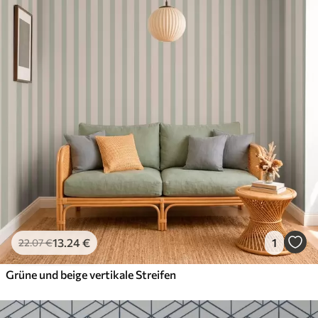
13
.24
€
1
22
.07
€
Grüne und beige vertikale Streifen