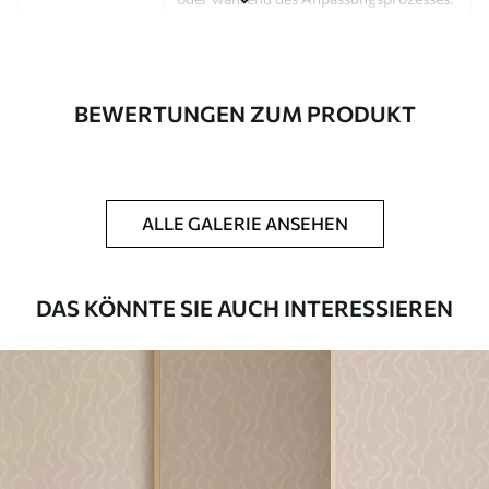
Autor
Design-Studio Uwalls
Artikel Nummer
a00903
BEWERTUNGEN ZUM PRODUKT
Fertigstellung
Seidenmatt.
Produktion
Auf Bestellung gedruckt und in Rollen
bis zu 50 cm Breite geliefert.
ALLE GALERIE ANSEHEN
Zusätzliche
Erhältlich mit Lackbeschichtung
Optionen
und/oder Tapetenkleber.
DAS KÖNNTE SIE AUCH INTERESSIEREN
Reinigung
Kann vorsichtig mit einem weichen
Schwamm gereinigt werden.
Fototapeten mit Lackbeschichtung
können mit Wasser gereinigt werden.
Methode der
Nahtlose Anwendung