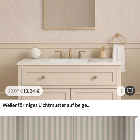
Anwendung
Verfügbare Materialien
Standard
45
.00
27
.00
€
/m²
Premium
56
.67
34
.00
€
/m²
13
.24
€
1
22
.07
€
Premium-Vinyl
65
.00
39
.00
€
/m²
Wellenförmiges Lichtmuster auf beigem Hintergrund