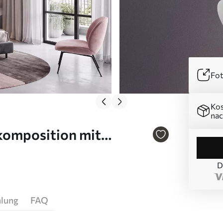
Fot
Kos
nac
komposition mit
D
hlung
FAQ