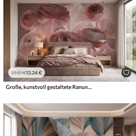
13
.24
€
22
.07
€
Große, kunstvoll gestaltete Ranunkelblüten in zarten Rosa- und Cremetönen