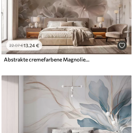
13
.24
€
22
.07
€
Abstrakte cremefarbene Magnolienblütenblätter