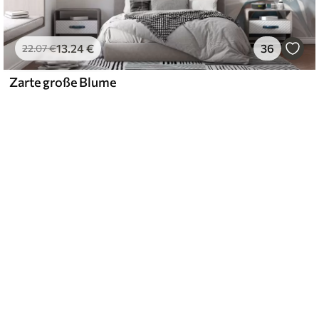
13
.24
€
36
22
.07
€
Zarte große Blume