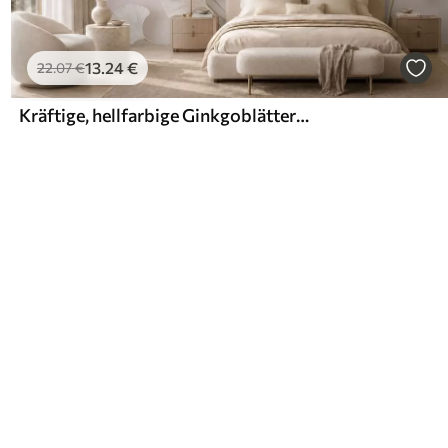
13
.24
€
22
.07
€
Kräftige, hellfarbige Ginkgoblätter mit fließenden Linien vor einem Marmorhintergrund