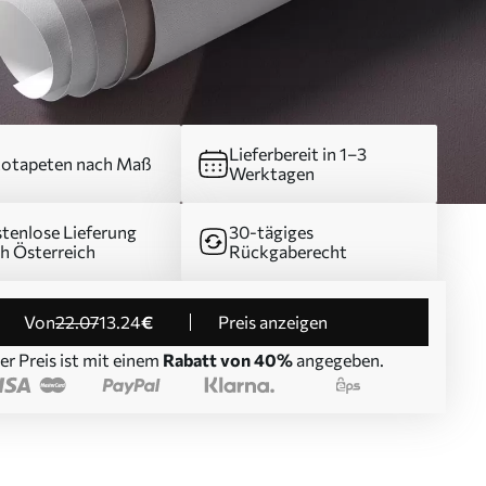
Lieferbereit in 1–3
otapeten nach Maß
Werktagen
tenlose Lieferung
30-tägiges
h Österreich
Rückgaberecht
von
22
.07
13
.24
€
Preis anzeigen
er Preis ist mit einem
Rabatt von 40%
angegeben.