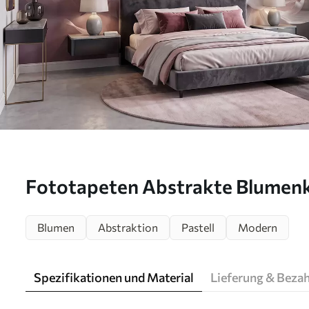
Fototapeten Abstrakte Blumen
Magnolien N° w09930
Blumen
Abstraktion
Pastell
Modern
Spezifikationen und Material
Lieferung & Beza