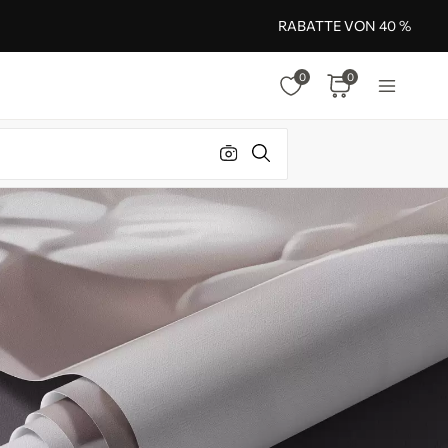
RABATTE VON 40 %
0
0