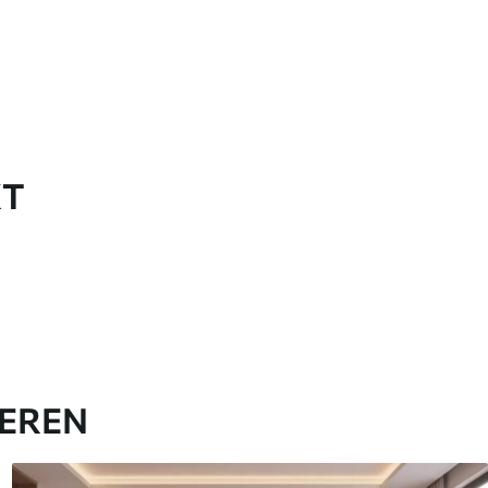
KT
IEREN