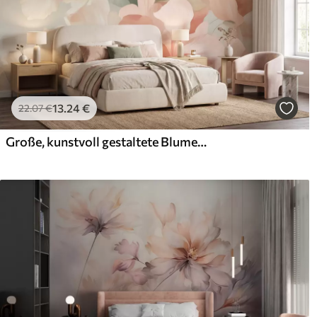
13
.24
€
22
.07
€
Große, kunstvoll gestaltete Blumen in sanften Pastelltönen wie Creme, Rosa und Grün