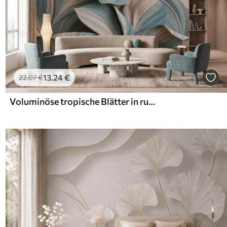
13
.24
€
22
.07
€
Voluminöse tropische Blätter in ruhigen Beige- und Blautönen