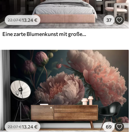
13
.24
€
37
22
.07
€
Eine zarte Blumenkunst mit großen pastellfarbenen Blumen mit durchscheinenden Blütenblättern, weichen Stielen und einem sanften, diffusen Hintergrund
13
.24
€
69
22
.07
€