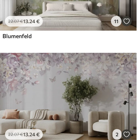
13
.24
€
11
22
.07
€
Blumenfeld
13
.24
€
2
22
.07
€