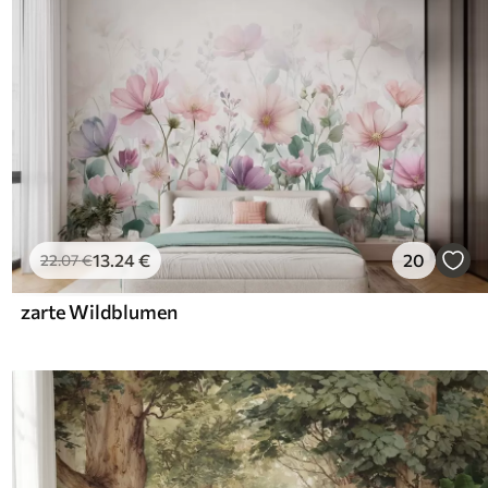
13
.24
€
20
22
.07
€
zarte Wildblumen