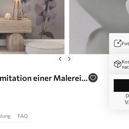
Fot
Kos
nac
itation einer Malerei
D
hlung
FAQ