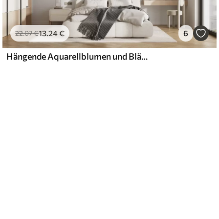
13
.24
€
6
22
.07
€
Hängende Aquarellblumen und Blätter