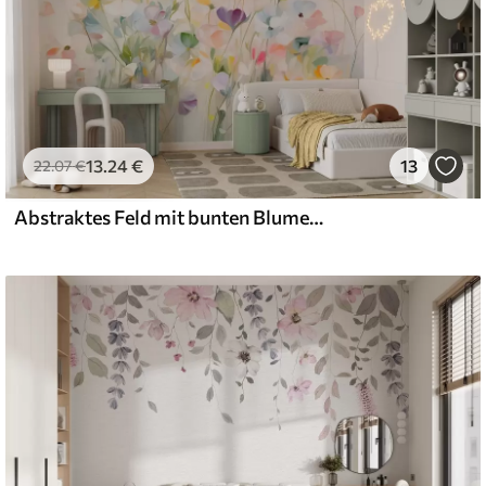
13
.24
€
13
22
.07
€
Abstraktes Feld mit bunten Blumen mit langen Stielen und grünen Blättern, strukturiert, pastellfarben, helle Farben