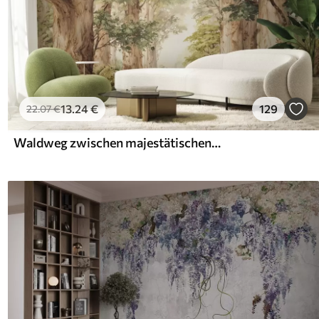
13
.24
€
129
22
.07
€
Waldweg zwischen majestätischen Bäumen im Aquarellstil