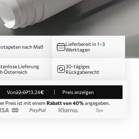
Lieferbereit in 1–3
otapeten nach Maß
Werktagen
tenlose Lieferung
30-tägiges
h Österreich
Rückgaberecht
von
22
.07
13
.24
€
Preis anzeigen
er Preis ist mit einem
Rabatt von 40%
angegeben.