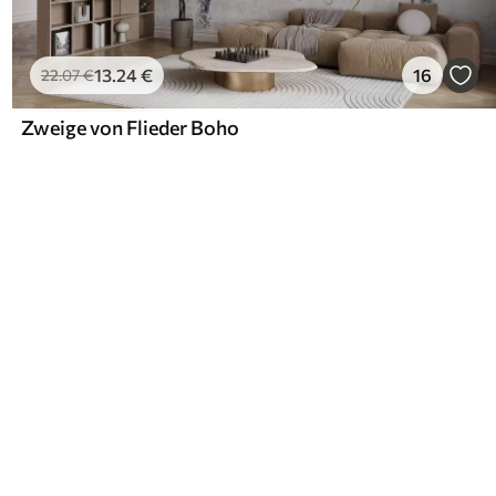
13
.24
€
16
22
.07
€
Zweige von Flieder Boho