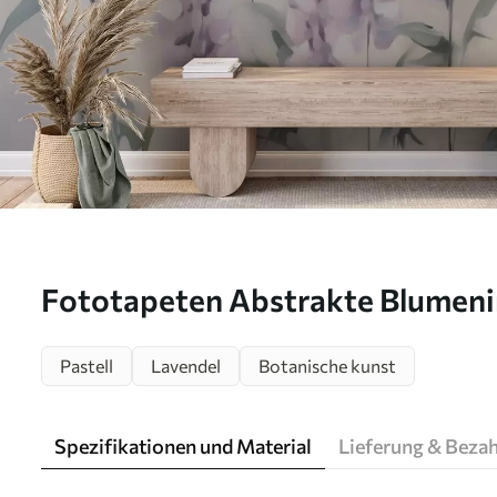
Fototapeten Abstrakte Blumenim
N° w05661
Pastell
Lavendel
Botanische kunst
Spezifikationen und Material
Lieferung & Beza