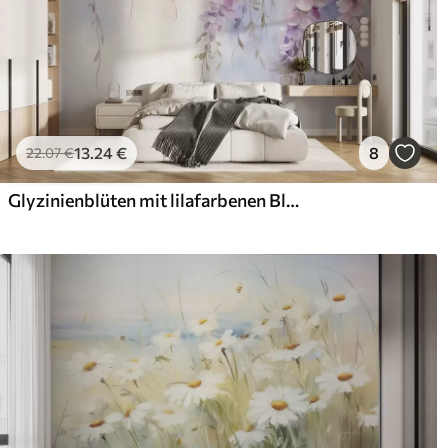
13
.24
€
8
22
.07
€
Glyzinienblüten mit lilafarbenen Blütenblättern und grünen Blättern, die von den Zweigen hängen, weiche Pastellfarben, pastellfarbener Hintergrund