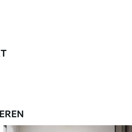
KT
IEREN