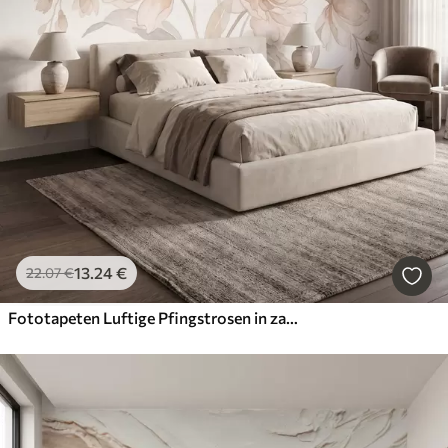
13
.24
€
22
.07
€
Fototapeten Luftige Pfingstrosen in zarten, puderbeigen Farbtönen