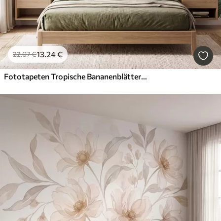
13
.24
€
22
.07
€
Fototapeten Tropische Bananenblätter mit Trauben roter Kaffeekirschen, im Aquarellstil