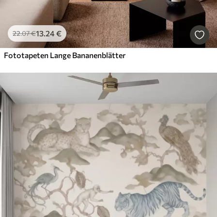
13
.24
€
22
.07
€
Fototapeten Lange Bananenblätter