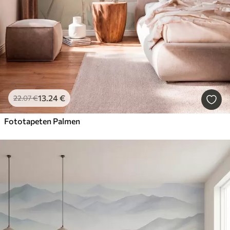
13
.24
€
22
.07
€
Fototapeten Palmen