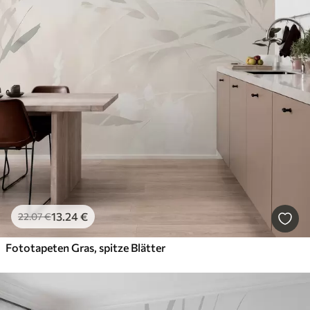
13
.24
€
22
.07
€
Fototapeten Gras, spitze Blätter