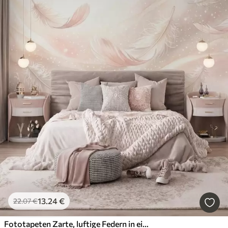
13
.24
€
22
.07
€
Fototapeten Zarte, luftige Federn in einem pfirsichrosa Schimmer