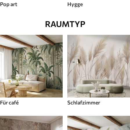
Pop art
Hygge
RAUMTYP
Für café
Schlafzimmer