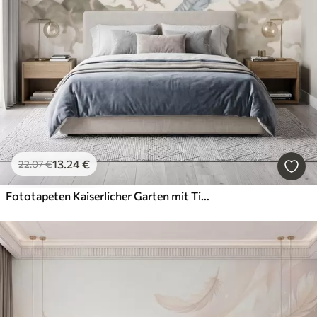
13
.24
€
22
.07
€
Fototapeten Kaiserlicher Garten mit Tieren im orientalischen Stil – Affe, Leopard, Tiger, Pfau und Reiher