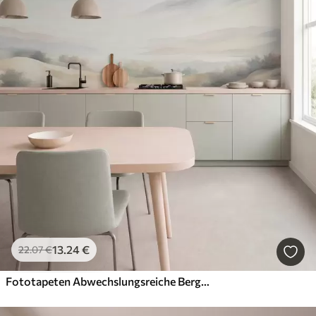
13
.24
€
22
.07
€
Fototapeten Abwechslungsreiche Berglandschaft