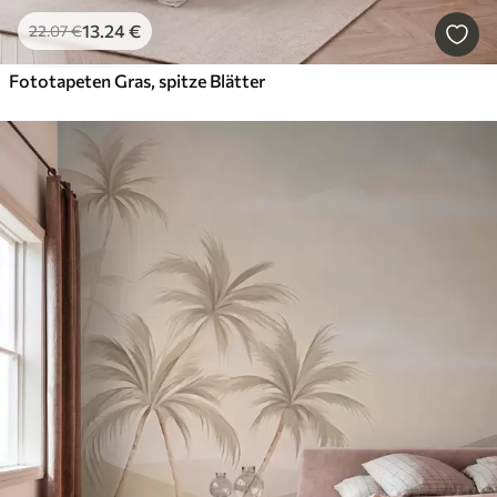
13
.24
€
22
.07
€
Fototapeten Gras, spitze Blätter