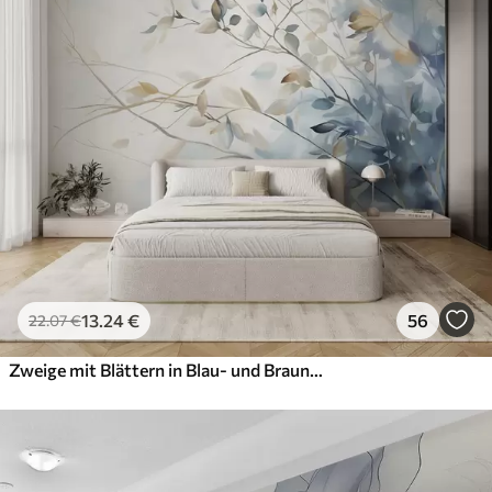
13
.24
€
56
22
.07
€
Zweige mit Blättern in Blau- und Brauntönen, heller Hintergrund, weich und zart, Aquarellstil