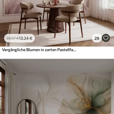
13
.24
€
29
22
.07
€
Vergängliche Blumen in zarten Pastellfarben