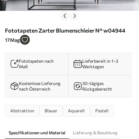
Fototapeten Zarter Blumenschleier N° w04944
17
Mag
Fototapeten nach
Lieferbereit in 1–3
Maß
Werktagen
Kostenlose Lieferung
30-tägiges
nach Österreich
Rückgaberecht
Abstraktion
Blauer
Aquarell
Pastell
Spezifikationen und Material
Lieferung & Bezahlung