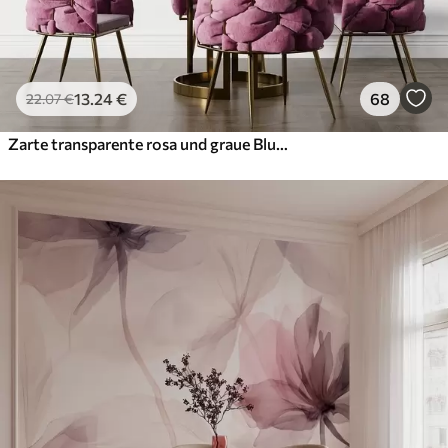
13
.24
€
68
22
.07
€
Zarte transparente rosa und graue Blumen mit weichen, verschwommenen Blütenblättern auf weißem Hintergrund