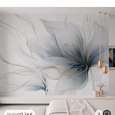
13
.24
€
3
22
.07
€