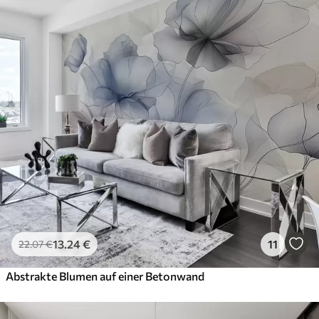
13
.24
€
11
22
.07
€
Abstrakte Blumen auf einer Betonwand