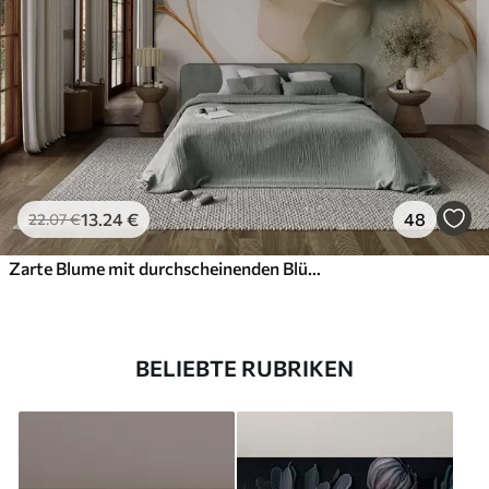
13
.24
€
48
22
.07
€
Zarte Blume mit durchscheinenden Blütenblättern
BELIEBTE RUBRIKEN