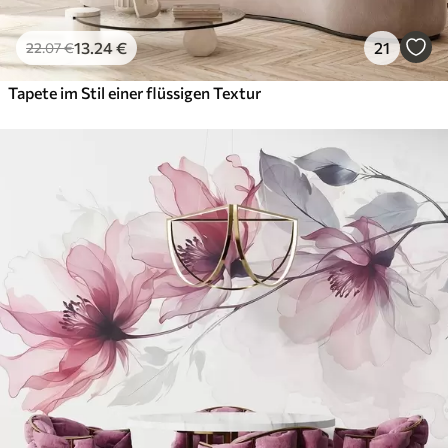
13
.24
€
21
22
.07
€
Tapete im Stil einer flüssigen Textur