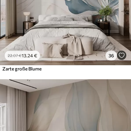
Premium-Vinyl
65
.00
39
.00
€
/m²
Peel and Stick
81
.67
49
.00
€
/m²
13
.24
€
36
22
.07
€
Zarte große Blume