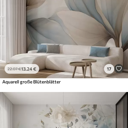
13
.24
€
17
22
.07
€
Aquarell große Blütenblätter