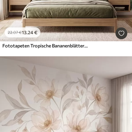
13
.24
€
22
.07
€
Fototapeten Tropische Bananenblätter mit Trauben roter Kaffeekirschen, im Aquarellstil