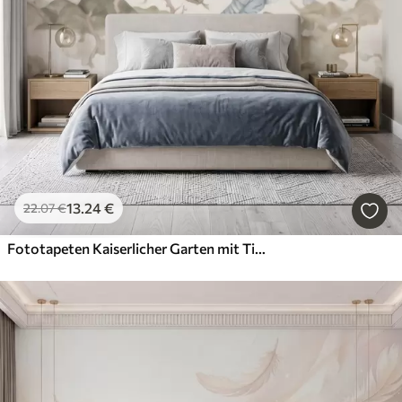
13
.24
€
22
.07
€
Fototapeten Kaiserlicher Garten mit Tieren im orientalischen Stil – Affe, Leopard, Tiger, Pfau und Reiher