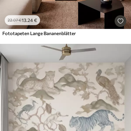
13
.24
€
22
.07
€
Fototapeten Lange Bananenblätter