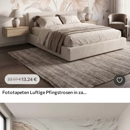
13
.24
€
22
.07
€
Fototapeten Luftige Pfingstrosen in zarten, puderbeigen Farbtönen