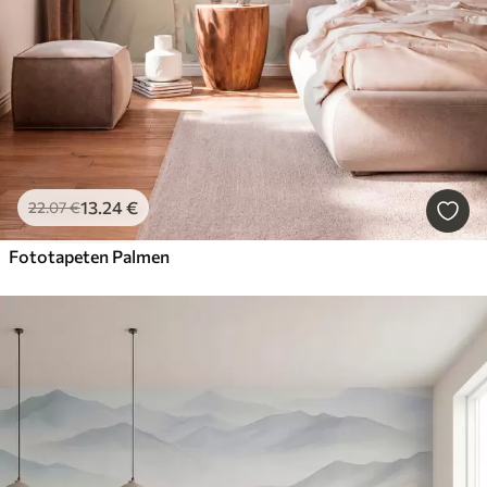
13
.24
€
22
.07
€
Fototapeten Palmen