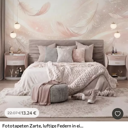
13
.24
€
22
.07
€
Fototapeten Zarte, luftige Federn in einem pfirsichrosa Schimmer