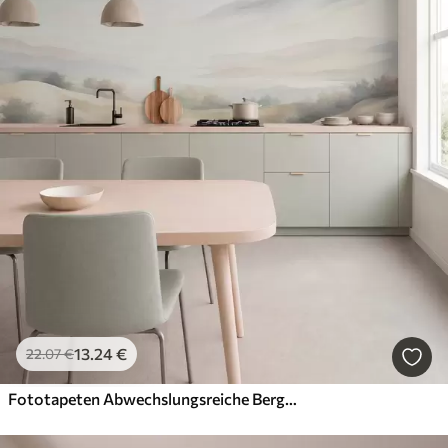
13
.24
€
22
.07
€
Fototapeten Abwechslungsreiche Berglandschaft