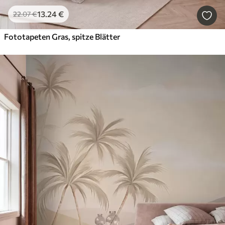
13
.24
€
22
.07
€
Fototapeten Gras, spitze Blätter