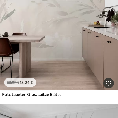
13
.24
€
22
.07
€
Fototapeten Gras, spitze Blätter