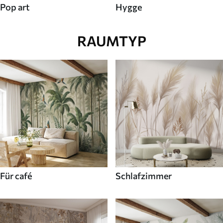
Pop art
Hygge
RAUMTYP
Für café
Schlafzimmer