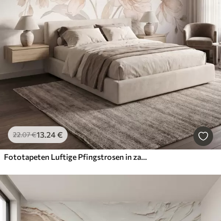
13
.24
€
22
.07
€
Fototapeten Luftige Pfingstrosen in zarten, puderbeigen Farbtönen