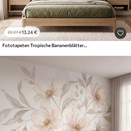
13
.24
€
22
.07
€
Fototapeten Tropische Bananenblätter mit Trauben roter Kaffeekirschen, im Aquarellstil