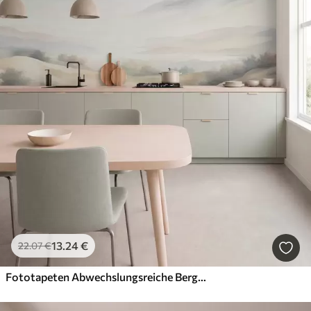
13
.24
€
22
.07
€
Fototapeten Abwechslungsreiche Berglandschaft