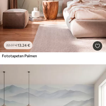
13
.24
€
22
.07
€
Fototapeten Palmen