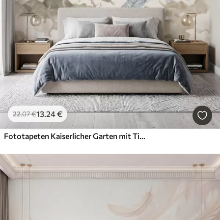
13
.24
€
22
.07
€
Fototapeten Kaiserlicher Garten mit Tieren im orientalischen Stil – Affe, Leopard, Tiger, Pfau und Reiher