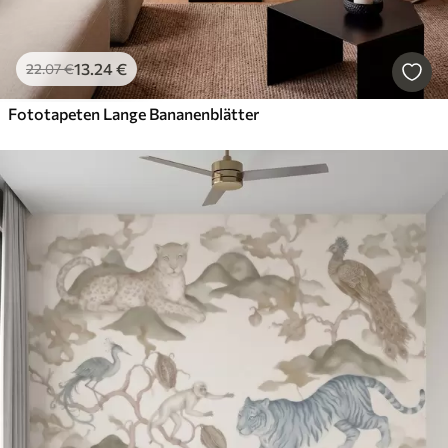
13
.24
€
22
.07
€
Fototapeten Lange Bananenblätter