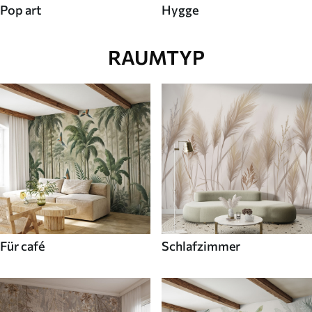
Pop art
Hygge
RAUMTYP
Für café
Schlafzimmer