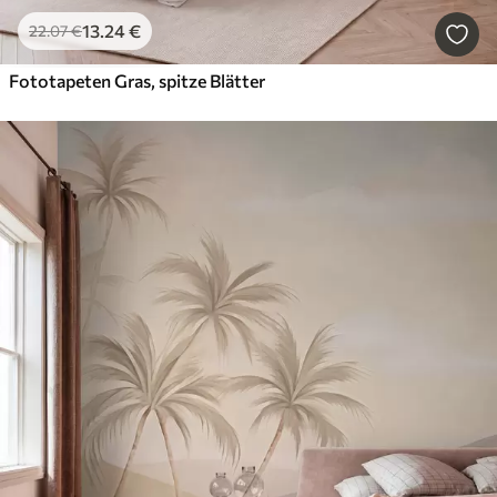
13
.24
€
22
.07
€
Fototapeten Gras, spitze Blätter