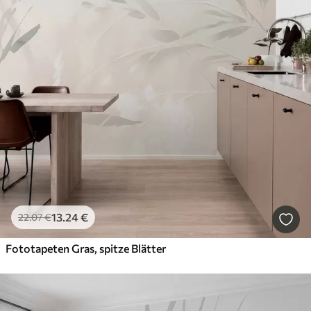
13
.24
€
22
.07
€
Fototapeten Gras, spitze Blätter