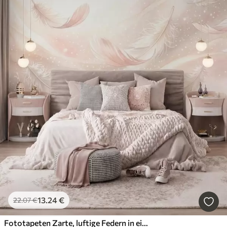
13
.24
€
22
.07
€
Fototapeten Zarte, luftige Federn in einem pfirsichrosa Schimmer