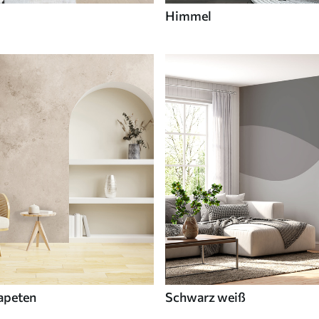
Himmel
apeten
Schwarz weiß