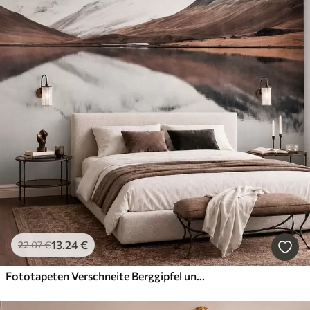
13
.24
€
22
.07
€
Fototapeten Verschneite Berggipfel und ein ruhiger See mit spiegelglatter Oberfläche