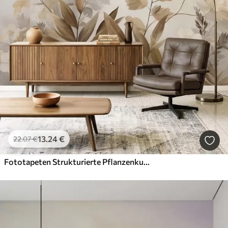
13
.24
€
22
.07
€
Fototapeten Strukturierte Pflanzenkunst, verschiedene Pflanzen und Blätter in Braun- und Beigetönen