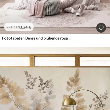
13
.24
€
22
.07
€
Fototapeten Berge und blühende rosa Magnolienzweige, strukturierte Landschaft