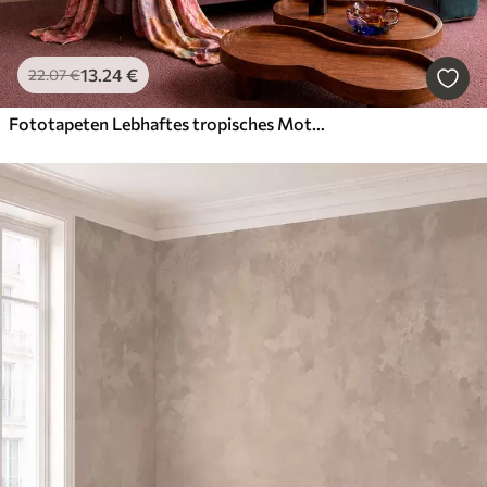
13
.24
€
22
.07
€
Fototapeten Lebhaftes tropisches Motiv mit Blumen, Blättern und bunten Früchten