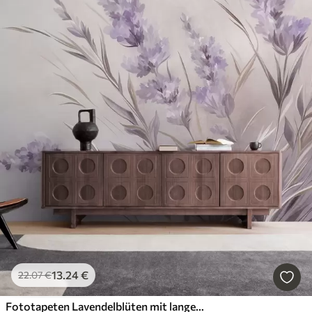
13
.24
€
22
.07
€
Fototapeten Lavendelblüten mit langen Stielen und Blättern, sanfte Pastell-Strukturkunst