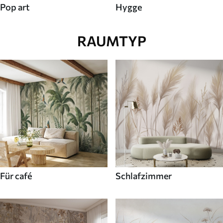
Pop art
Hygge
RAUMTYP
Für café
Schlafzimmer