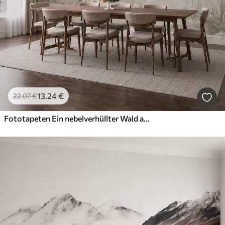
13
.24
€
22
.07
€
Fototapeten Ein nebelverhüllter Wald an ruhigem Wasser in sanften, natürlichen Pastelltönen