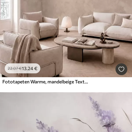
13
.24
€
22
.07
€
Fototapeten Warme, mandelbeige Textur mit sanften, natürlichen Farbverläufen