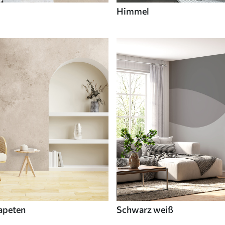
Himmel
apeten
Schwarz weiß