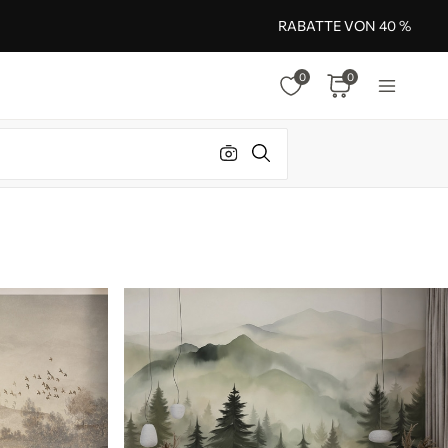
RABATTE VON 40 %
0
0