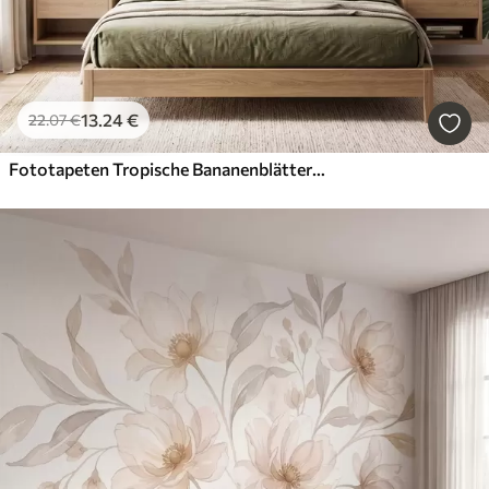
13
.24
€
22
.07
€
Fototapeten Tropische Bananenblätter mit Trauben roter Kaffeekirschen, im Aquarellstil