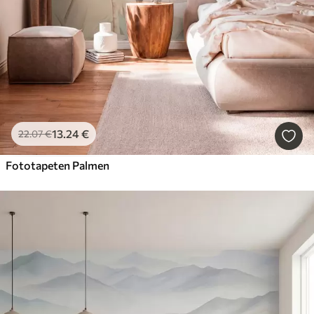
13
.24
€
22
.07
€
Fototapeten Palmen