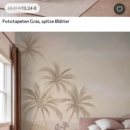
13
.24
€
22
.07
€
Fototapeten Gras, spitze Blätter