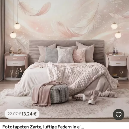
13
.24
€
22
.07
€
Fototapeten Zarte, luftige Federn in einem pfirsichrosa Schimmer