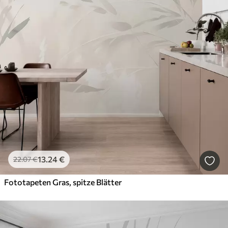
13
.24
€
22
.07
€
Fototapeten Gras, spitze Blätter