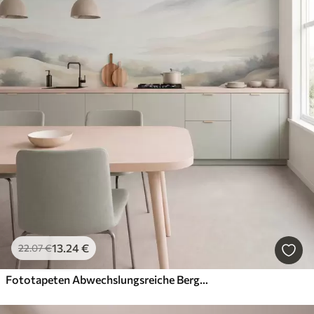
13
.24
€
22
.07
€
Fototapeten Abwechslungsreiche Berglandschaft