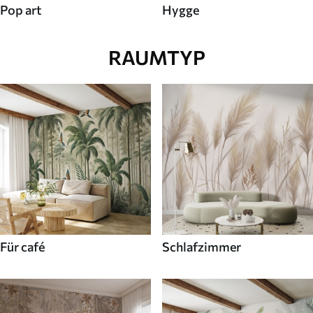
Pop art
Hygge
RAUMTYP
Für café
Schlafzimmer