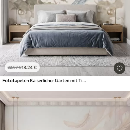
13
.24
€
22
.07
€
Fototapeten Kaiserlicher Garten mit Tieren im orientalischen Stil – Affe, Leopard, Tiger, Pfau und Reiher