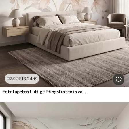
13
.24
€
22
.07
€
Fototapeten Luftige Pfingstrosen in zarten, puderbeigen Farbtönen