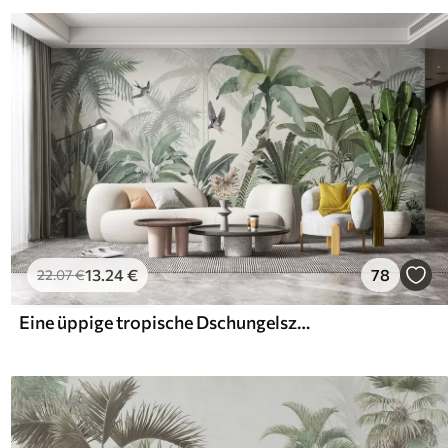
13
.24
€
78
22
.07
€
Eine üppige tropische Dschungelszene mit verschiedenen Palmen, großen Blättern und bunten Blumen im Vordergrund