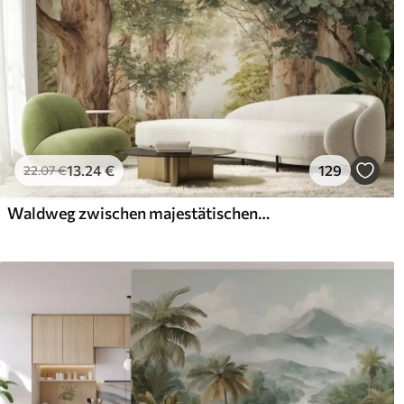
13
.24
€
129
22
.07
€
Waldweg zwischen majestätischen Bäumen im Aquarellstil