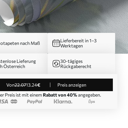
Lieferbereit in 1–3
otapeten nach Maß
Werktagen
tenlose Lieferung
30-tägiges
h Österreich
Rückgaberecht
von
22
.07
13
.24
€
Preis anzeigen
er Preis ist mit einem
Rabatt von 40%
angegeben.