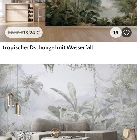
13
.24
€
16
22
.07
€
tropischer Dschungel mit Wasserfall