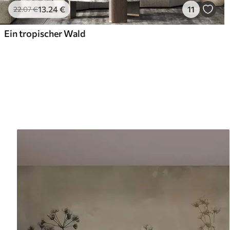
13
.24
€
11
22
.07
€
Ein tropischer Wald