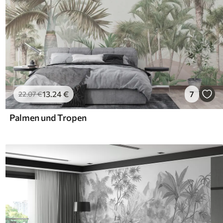
13
.24
€
7
22
.07
€
Palmen und Tropen