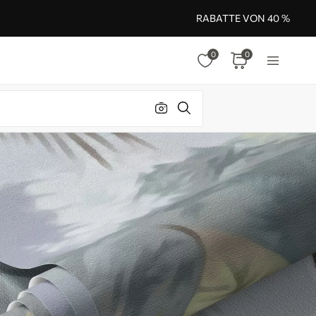
RABATTE VON 40 %
0
0