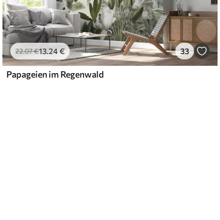
13
.24
€
33
22
.07
€
Papageien im Regenwald