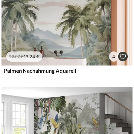
13
.24
€
4
22
.07
€
Palmen Nachahmung Aquarell