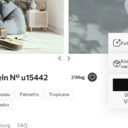
Fot
Kos
nac
eln N° u15442
21
Mag
sseau
Palmetto
Tropicana
D
esko
hlung
FAQ