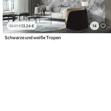
13
.24
€
14
22
.07
€
Schwarze und weiße Tropen