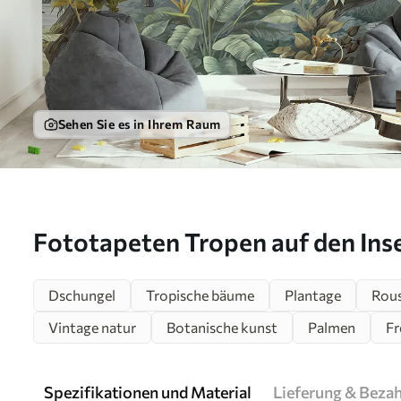
Sehen Sie es in Ihrem Raum
Fototapeten Tropen auf den Ins
Dschungel
Tropische bäume
Plantage
Rou
Vintage natur
Botanische kunst
Palmen
Fr
Spezifikationen und Material
Lieferung & Beza