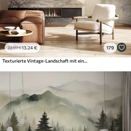
13
.24
€
179
22
.07
€
Texturierte Vintage-Landschaft mit einem Baum in der Nähe von Fluss und einem bewölkten Himmel, Natur Kunst in Sepia-Tönen