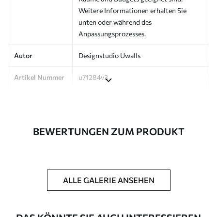
Weitere Informationen erhalten Sie
unten oder während des
Anpassungsprozesses.
Autor
Designstudio Uwalls
Artikel Nummer
u71284v3
Produktion
Auf Bestellung gedruckt und in Rollen
bis zu 50 cm Breite geliefert.
BEWERTUNGEN ZUM PRODUKT
Zusätzlich
Erhältlich mit Lackbeschichtung
und/oder Tapetenkleber.
Reinigung
Kann vorsichtig mit einem weichen
Schwamm gereinigt werden.
ALLE GALERIE ANSEHEN
Fototapeten mit Lackbeschichtung
können mit Wasser gereinigt werden.