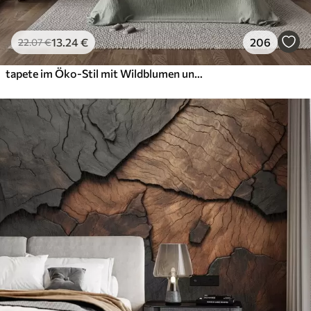
13
.24
€
206
22
.07
€
tapete im Öko-Stil mit Wildblumen und Pflanzen auf strukturiertem Hintergrund