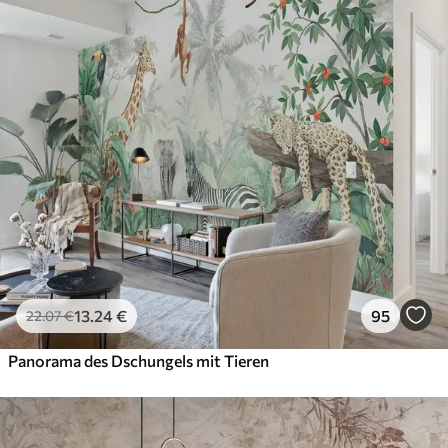
13
.24
€
95
22
.07
€
Panorama des Dschungels mit Tieren