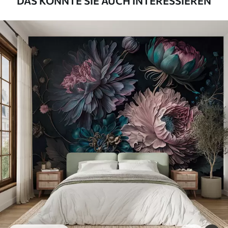
DAS KÖNNTE SIE AUCH INTERESSIEREN
Verlegemethode
Nahtlose Anwendung
Verfügbare Materialien
Standard
45
.00
27
.00
€
/m²
Premium
56
.67
34
.00
€
/m²
Premium-Vinyl
65
.00
39
.00
€
/m²
Peel and Stick
81
.67
49
.00
€
/m²