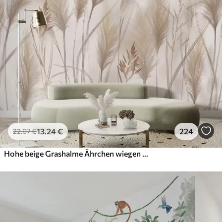
13
.24
€
224
22
.07
€
Hohe beige Grashalme Ährchen wiegen sich im Wind vor einem weichen, hellen Hintergrund