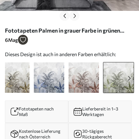
Fototapeten Palmen in grauer Farbe in grünen
Farben N° u71284v3
6
Mag
Dieses Design ist auch in anderen Farben erhältlich:
Fototapeten nach
Lieferbereit in 1–3
Maß
Werktagen
Kostenlose Lieferung
30-tägiges
nach Österreich
Rückgaberecht