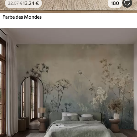
13
.24
€
180
22
.07
€
Farbe des Mondes