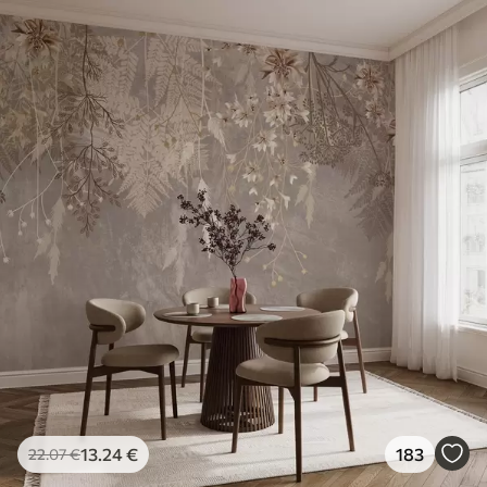
13
.24
€
183
22
.07
€