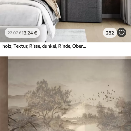
13
.24
€
282
22
.07
€
holz, Textur, Risse, dunkel, Rinde, Oberfläche