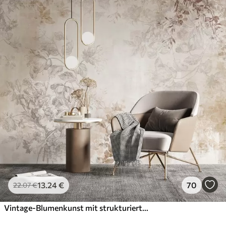
13
.24
€
70
22
.07
€
Vintage-Blumenkunst mit strukturierter Oberfläche, zarten Gartenblumen und Blattillustrationen im Zeichenstil, sanften Pastelltönen in Beige und Sepia