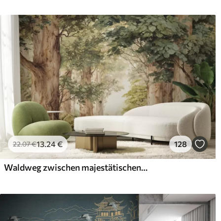
13
.24
€
128
22
.07
€
Waldweg zwischen majestätischen Bäumen im Aquarellstil