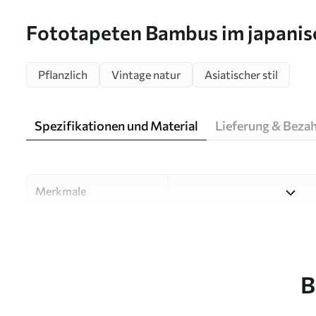
Fototapeten Bambus im japanisc
Pflanzlich
Vintage natur
Asiatischer stil
Spezifikationen und Material
Lieferung & Beza
Merkmale
Material
Wählen Sie aus drei hochwert
Räume und Budgets geeignet
unten oder während des An
B
Autor
Designstudio Uwalls