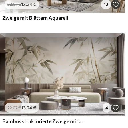
13
.24
€
12
22
.07
€
65
.00
81
.
39
.00
€
/m²
Zweige mit Blättern Aquarell
13
.24
€
4
22
.07
€
Bambus strukturierte Zweige mit Blättern in einem Aquarell-Stil, weiche neutrale Farbpalette, hellbeige Hintergrund