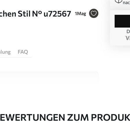
nac
hen Stil N° u72567
1
Mag
D
hlung
FAQ
igen Materialien, die für unterschiedliche
 sind. Weitere Informationen erhalten Sie
passungsprozesses.
EWERTUNGEN ZUM PRODU