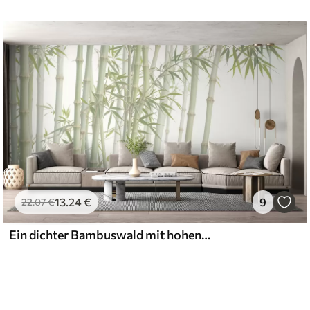
13
.24
€
9
22
.07
€
Ein dichter Bambuswald mit hohen Bambusstäben und grünen Blättern vor einem weichen, dunstigen Hintergrund