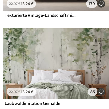
13
.24
€
179
22
.07
€
Texturierte Vintage-Landschaft mit einem Baum in der Nähe von Fluss und einem bewölkten Himmel, Natur Kunst in Sepia-Tönen
13
.24
€
85
22
.07
€
Laubwaldimitation Gemälde