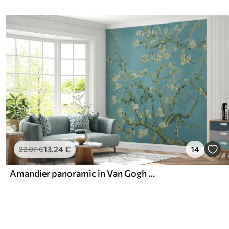
13
.24
€
14
22
.07
€
Amandier panoramic in Van Gogh Blumen