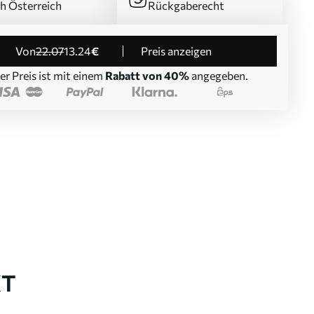
h Österreich
Rückgaberecht
von
22
.07
13
.24
€
Preis anzeigen
er Preis ist mit einem
Rabatt von 40%
angegeben.
KT